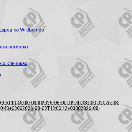
ров по Wildberries
вых регионах
ых клиниках
х
8-05T10:45:03+0300
2026-08-05T09:30:08+0300
2026-08-
20:40+0300
2026-08-03T13:00:12+0300
2026-08-