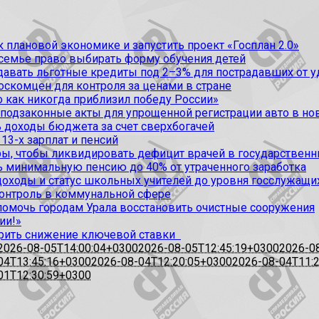
 плановой экономике и запустить проект «Госплан 2.0»
 семье право выбирать форму обучения детей
вать льготные кредиты под 2–3% для пострадавших от уда
оскомцен для контроля за ценами в стране
 как никогда приблизил победу России»
 подзаконные акты для упрощенной регистрации авто в но
 доходы бюджета за счет сверхбогачей
13-х зарплат и пенсий
, чтобы ликвидировать дефицит врачей в государственн
ь минимальную пенсию до 40% от утраченного заработка
доходы и статус школьных учителей до уровня госслужащи
контроль в коммунальной сфере
омочь городам Урала восстановить очистные сооружения
ии!»
рить снижение ключевой ставки
2026-08-05T14:00:04+0300
2026-08-05T12:45:19+0300
2026-0
04T13:45:16+0300
2026-08-04T12:20:05+0300
2026-08-04T11:
01T12:30:59+0300