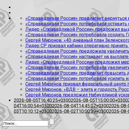
«Справедливая Россия» предлагает вернуться к
«Справедливая Россия» потребовала оставить
Лидер «Справедливой России» предложил выда
«Справедливая Россия» потребовала создать Г
Сергей Миронов: «40-дневный план Зеленского
Лидер СР призвал кабмин оперативно принять
«Справедливая Россия» предложила увеличить
«Справедливая Россия» настаивает на выплате 
Лидер «Справедливой России» предложил меры
«Справедливая Россия» потребовала увеличит
«Справедливая Россия» предлагает повысить 
«Справедливая Россия» потребовала усилить 
Сергей Миронов призвал федеральный центр п
Сергей Миронов: «ВДВ – элита и гордость Росс
Сергей Миронов предложил Набиуллиной уско
2026-08-05T16:40:25+0300
2026-08-05T15:00:00+0300
04T16:00:54+0300
2026-08-04T14:45:07+0300
2026-08-
03T10:10:12+0300
2026-08-02T10:00:39+0300
2026-08-