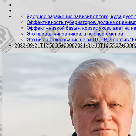
Ядерное заражение зависит от того, куда дует
Эффективность губернаторов должна оценивать
Эффект «низкой базы»: кризис указывает на н
Это провал чиновников, а не спортсменов
Это было голосование не за ЛДПР, а против "Е
2022-09-21T12:50:35+0300
2021-01-13T16:55:07+0300