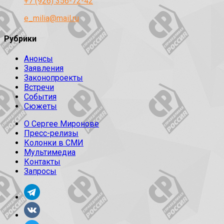
+7 (926) 356-72-42
e_milia@mail.ru
Рубрики
Анонсы
Заявления
Законопроекты
Встречи
События
Сюжеты
О Сергее Миронове
Пресс-релизы
Колонки в СМИ
Мультимедиа
Контакты
Запросы