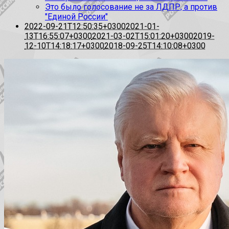
Это было голосование не за ЛДПР, а против
"Единой России"
2022-09-21T12:50:35+0300
2021-01-
13T16:55:07+0300
2021-03-02T15:01:20+0300
2019-
12-10T14:18:17+0300
2018-09-25T14:10:08+0300