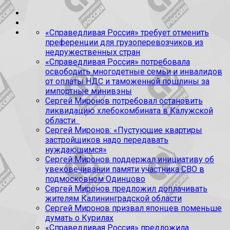
«Справедливая Россия» требует отменить
преференции для грузоперевозчиков из
недружественных стран
«Справедливая Россия» потребовала
освободить многодетные семьи и инвалидов
от оплаты НДС и таможенной пошлины за
импортные минивэны
Сергей Миронов потребовал остановить
ликвидацию хлебокомбината в Калужской
области
Сергей Миронов: «Пустующие квартиры
застройщиков надо передавать
нуждающимся»
Сергей Миронов поддержал инициативу об
увековечивании памяти участника СВО в
подмосковном Одинцово
Сергей Миронов предложил доплачивать
жителям Калининградской области
Сергей Миронов призвал японцев поменьше
думать о Курилах
«Справедливая Россия» предложила