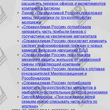
расширить перевод офисов и департаментов
компаний в регионы
Лидер «Справедливой России» предложил
меры поддержки по трудоустройству
молодежи
«Справедливая Россия» потребовала
направить часть прибыли банков с
госучастием на увеличение маткапитала
«Справедливая Россия» предлагает изменить
систему информирования граждан о новых
камерах фиксации нарушений ПДД
«Справедливая Россия» предложила
механизм защиты жильцов от незаконной
смены управляющей компании
«Справедливая Россия» призвала к отставке
руководителей Минпросвещения и
Рособрнадзора
«Справедливая Россия» потребовала
запретить трудоустройство мигрантов в
наиболее чувствительные сектора экономики
Сергей Миронов: «При рождении детей
семьям нужно списывать часть долга по
ипотеке»