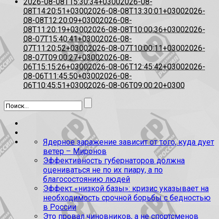
2026-08-08T15:30:34+0300
2026-08-
08T14:20:51+0300
2026-08-08T13:30:01+0300
2026-
08-08T12:20:09+0300
2026-08-
08T11:20:19+0300
2026-08-08T10:00:36+0300
2026-
08-07T15:40:41+0300
2026-08-
07T11:20:52+0300
2026-08-07T10:00:11+0300
2026-
08-07T09:00:27+0300
2026-08-
06T15:15:26+0300
2026-08-06T12:45:42+0300
2026-
08-06T11:45:50+0300
2026-08-
06T10:45:51+0300
2026-08-06T09:00:20+0300
Ядерное заражение зависит от того, куда дует
ветер – Миронов
Эффективность губернаторов должна
оцениваться не по их пиару, а по
благосостоянию людей
Эффект «низкой базы»: кризис указывает на
необходимость срочной борьбы с бедностью
в России
Это провал чиновников, а не спортсменов