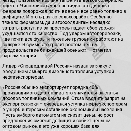
назад призывали кабмин запретить вывоз солярки, но
тщетно. Чиновники в упор не видят, что дизель с
февраля подорожал почти вдвое и все равно топливо в
дефиците. И это в разгар сельхозработ. Особенно
тяжело фермерам, да и агрохолдингам несладко:
затраты растут, из-за простоев падает сбор урожая,
ухудшается его качество. Под ударом автоперевозки,
где почти все фуры и тяжелые грузовики работают на
солярке. В сумме это грозит ростом цен на
продовольствие ближайшей осенью», – отметил
парламентарий.
Лидер «Справедливой России» назвал затяжку с
введением эмбарго дизельного топлива уступкой
нефтеэкспортерам.
«Россия обычно экспортирует порядка 40%
производимого дизтоплива, это значительная статья
доходов топливных компаний. Отказ вводить запрет на
экспорт солярки – очередная уступка нефтеэкспортерам
в ущерб интересам остальной экономики и населения.
Пусть эмбарго автоматом не снизит цены, но рост
предложения смягчит дефицит и собьет цены на
оптовом рынке, а это уже хорошая база для