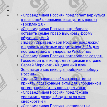
«Справедливая Россия» предлагает вернуться
к плановой экономике и запустить проект
«Госплан 2.0»
«Справедливая Россия» потребовала
оставить семье право выбирать форму
обучения детей
Лидер «Справедливой России» предложил
выдавать льготные кредиты под 2–3% для
пострадавших от ударов по Wildberries
«Справедливая Россия» потребовала создать
Госкомцен для контроля за ценами в стране
Сергей Миронов: «40-дневный план
Зеленского как никогда приблизил победу
России»
Лидер СР призвал кабмин оперативно
принять подзаконные акты для упрощенной
регистрации авто в новых регионах
«Справедливая Россия» предложила
увеличить доходы бюджета за счет
сверхбогачей
«Справедливая Россия» настаивает на