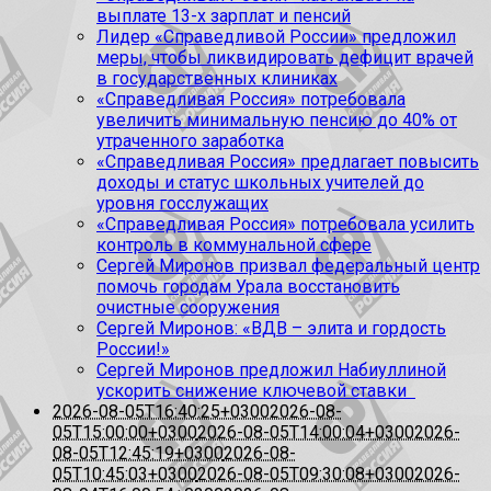
выплате 13-х зарплат и пенсий
Лидер «Справедливой России» предложил
меры, чтобы ликвидировать дефицит врачей
в государственных клиниках
«Справедливая Россия» потребовала
увеличить минимальную пенсию до 40% от
утраченного заработка
«Справедливая Россия» предлагает повысить
доходы и статус школьных учителей до
уровня госслужащих
«Справедливая Россия» потребовала усилить
контроль в коммунальной сфере
Сергей Миронов призвал федеральный центр
помочь городам Урала восстановить
очистные сооружения
Сергей Миронов: «ВДВ – элита и гордость
России!»
Сергей Миронов предложил Набиуллиной
ускорить снижение ключевой ставки
2026-08-05T16:40:25+0300
2026-08-
05T15:00:00+0300
2026-08-05T14:00:04+0300
2026-
08-05T12:45:19+0300
2026-08-
05T10:45:03+0300
2026-08-05T09:30:08+0300
2026-