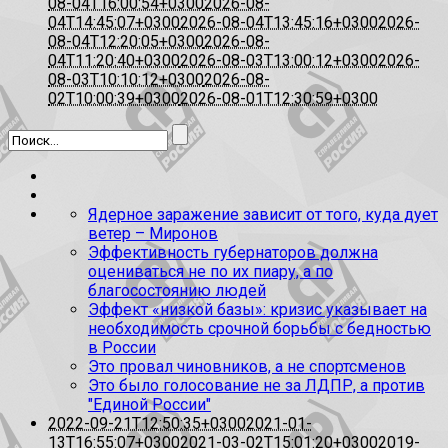
08-04T16:00:54+0300
2026-08-
04T14:45:07+0300
2026-08-04T13:45:16+0300
2026-
08-04T12:20:05+0300
2026-08-
04T11:20:40+0300
2026-08-03T13:00:12+0300
2026-
08-03T10:10:12+0300
2026-08-
02T10:00:39+0300
2026-08-01T12:30:59+0300
Ядерное заражение зависит от того, куда дует
ветер – Миронов
Эффективность губернаторов должна
оцениваться не по их пиару, а по
благосостоянию людей
Эффект «низкой базы»: кризис указывает на
необходимость срочной борьбы с бедностью
в России
Это провал чиновников, а не спортсменов
Это было голосование не за ЛДПР, а против
"Единой России"
2022-09-21T12:50:35+0300
2021-01-
13T16:55:07+0300
2021-03-02T15:01:20+0300
2019-