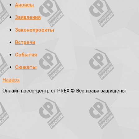
Анонсы
Заявления
Законопроекты
Встречи
События
Сюжеты
Наверх
Онлайн пресс-центр от PREX © Все права защищены