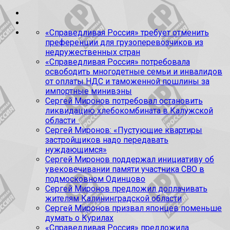
«Справедливая Россия» требует отменить
преференции для грузоперевозчиков из
недружественных стран
«Справедливая Россия» потребовала
освободить многодетные семьи и инвалидов
от оплаты НДС и таможенной пошлины за
импортные минивэны
Сергей Миронов потребовал остановить
ликвидацию хлебокомбината в Калужской
области
Сергей Миронов: «Пустующие квартиры
застройщиков надо передавать
нуждающимся»
Сергей Миронов поддержал инициативу об
увековечивании памяти участника СВО в
подмосковном Одинцово
Сергей Миронов предложил доплачивать
жителям Калининградской области
Сергей Миронов призвал японцев поменьше
думать о Курилах
«Справедливая Россия» предложила