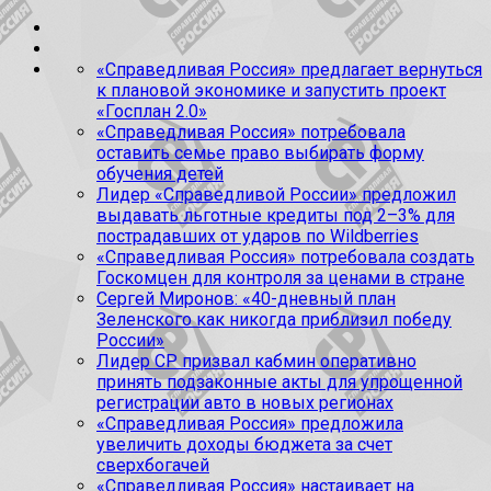
«Справедливая Россия» предлагает вернуться
к плановой экономике и запустить проект
«Госплан 2.0»
«Справедливая Россия» потребовала
оставить семье право выбирать форму
обучения детей
Лидер «Справедливой России» предложил
выдавать льготные кредиты под 2–3% для
пострадавших от ударов по Wildberries
«Справедливая Россия» потребовала создать
Госкомцен для контроля за ценами в стране
Сергей Миронов: «40-дневный план
Зеленского как никогда приблизил победу
России»
Лидер СР призвал кабмин оперативно
принять подзаконные акты для упрощенной
регистрации авто в новых регионах
«Справедливая Россия» предложила
увеличить доходы бюджета за счет
сверхбогачей
«Справедливая Россия» настаивает на