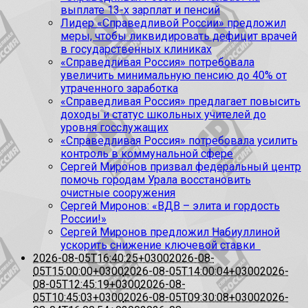
выплате 13-х зарплат и пенсий
Лидер «Справедливой России» предложил
меры, чтобы ликвидировать дефицит врачей
в государственных клиниках
«Справедливая Россия» потребовала
увеличить минимальную пенсию до 40% от
утраченного заработка
«Справедливая Россия» предлагает повысить
доходы и статус школьных учителей до
уровня госслужащих
«Справедливая Россия» потребовала усилить
контроль в коммунальной сфере
Сергей Миронов призвал федеральный центр
помочь городам Урала восстановить
очистные сооружения
Сергей Миронов: «ВДВ – элита и гордость
России!»
Сергей Миронов предложил Набиуллиной
ускорить снижение ключевой ставки
2026-08-05T16:40:25+0300
2026-08-
05T15:00:00+0300
2026-08-05T14:00:04+0300
2026-
08-05T12:45:19+0300
2026-08-
05T10:45:03+0300
2026-08-05T09:30:08+0300
2026-