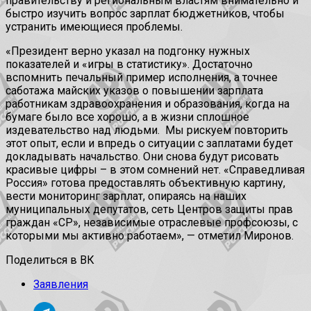
правительству и региональным властям внимательно и
быстро изучить вопрос зарплат бюджетников, чтобы
устранить имеющиеся проблемы.
«Президент верно указал на подгонку нужных
показателей и «игры в статистику». Достаточно
вспомнить печальный пример исполнения, а точнее
саботажа майских указов о повышении зарплата
работникам здравоохранения и образования, когда на
бумаге было все хорошо, а в жизни сплошное
издевательство над людьми. Мы рискуем повторить
этот опыт, если и впредь о ситуации с заплатами будет
докладывать начальство. Они снова будут рисовать
красивые цифры – в этом сомнений нет. «Справедливая
Россия» готова предоставлять объективную картину,
вести мониторинг зарплат, опираясь на наших
муниципальных депутатов, сеть Центров защиты прав
граждан «СР», независимые отраслевые профсоюзы, с
которыми мы активно работаем», — отметил Миронов.
Поделиться в ВК
Заявления