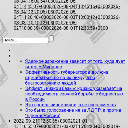
08-04T16:00:54+0300
2026-08-
04T14:45:07+0300
2026-08-04T13:45:16+0300
2026-
08-04T12:20:05+0300
2026-08-
04T11:20:40+0300
2026-08-03T13:00:12+0300
2026-
08-03T10:10:12+0300
2026-08-
02T10:00:39+0300
2026-08-01T12:30:59+0300
Ядерное заражение зависит от того, куда дует
ветер – Миронов
Эффективность губернаторов должна
оцениваться не по их пиару, а по
благосостоянию людей
Эффект «низкой базы»: кризис указывает на
необходимость срочной борьбы с бедностью
в России
Это провал чиновников, а не спортсменов
Это было голосование не за ЛДПР, а против
"Единой России"
2022-09-21T12:50:35+0300
2021-01-
13T16:55:07+0300
2021-03-02T15:01:20+0300
2019-