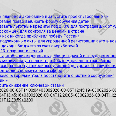
 плановой экономике и запустить проект «Госплан 2.0»
 семье право выбирать форму обучения детей
вать льготные кредиты под 2–3% для пострадавших от уда
оскомцен для контроля за ценами в стране
 как никогда приблизил победу России»
 подзаконные акты для упрощенной регистрации авто в но
 доходы бюджета за счет сверхбогачей
13-х зарплат и пенсий
, чтобы ликвидировать дефицит врачей в государственн
ь минимальную пенсию до 40% от утраченного заработка
доходы и статус школьных учителей до уровня госслужащи
контроль в коммунальной сфере
омочь городам Урала восстановить очистные сооружения
ии!»
рить снижение ключевой ставки
2026-08-05T14:00:04+0300
2026-08-05T12:45:19+0300
2026-0
04T13:45:16+0300
2026-08-04T12:20:05+0300
2026-08-04T11:
01T12:30:59+0300