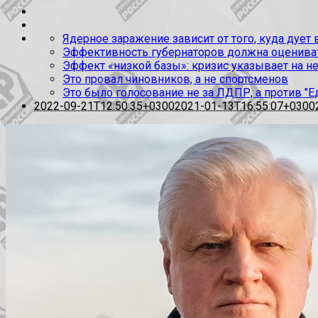
Ядерное заражение зависит от того, куда дует
Эффективность губернаторов должна оценивать
Эффект «низкой базы»: кризис указывает на н
Это провал чиновников, а не спортсменов
Это было голосование не за ЛДПР, а против "Е
2022-09-21T12:50:35+0300
2021-01-13T16:55:07+0300