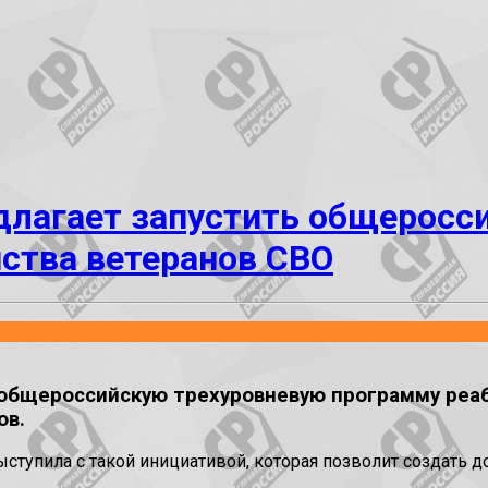
длагает запустить общеросс
йства ветеранов СВО
 общероссийскую трехуровневую программу реаб
ов.
ыступила с такой инициативой, которая позволит создать 