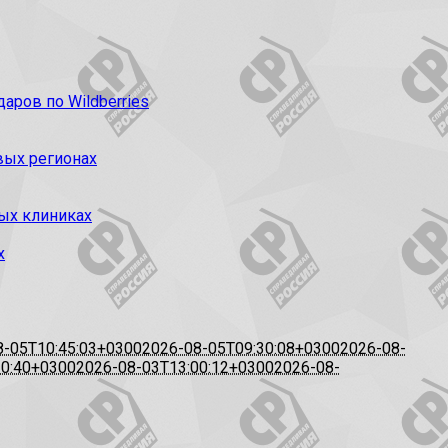
ров по Wildberries
вых регионах
ых клиниках
х
8-05T10:45:03+0300
2026-08-05T09:30:08+0300
2026-08-
20:40+0300
2026-08-03T13:00:12+0300
2026-08-