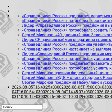
«Справедливая Россия» предлагает вернуться к
«Справедливая Россия» потребовала оставить
Лидер «Справедливой России» предложил выда
«Справедливая Россия» потребовала создать Г
Сергей Миронов: «40-дневный план Зеленского
Лидер СР призвал кабмин оперативно принять
«Справедливая Россия» предложила увеличить
«Справедливая Россия» настаивает на выплате 
Лидер «Справедливой России» предложил меры
«Справедливая Россия» потребовала увеличит
«Справедливая Россия» предлагает повысить 
«Справедливая Россия» потребовала усилить 
Сергей Миронов призвал федеральный центр п
Сергей Миронов: «ВДВ – элита и гордость Росс
Сергей Миронов предложил Набиуллиной уско
2026-08-05T16:40:25+0300
2026-08-05T15:00:00+0300
04T16:00:54+0300
2026-08-04T14:45:07+0300
2026-08-
03T10:10:12+0300
2026-08-02T10:00:39+0300
2026-08-