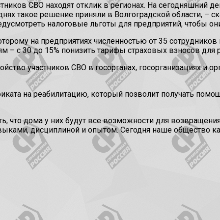
иков СВО находят отклик в регионах. На сегодняшний ден
днях такое решение приняли в Волгоградской области, – с
дусмотреть налоговые льготы для предприятий, чтобы они
оторому на предприятиях численностью от 35 сотрудников
м – с 30 до 15% понизить тарифы страховых взносов для р
ройство участников СВО в госорганах, госорганизациях и о
ката на реабилитацию, который позволит получать помощь 
ь, что дома у них будут все возможности для возвращени
ыками, дисциплиной и опытом. Сегодня наше общество как