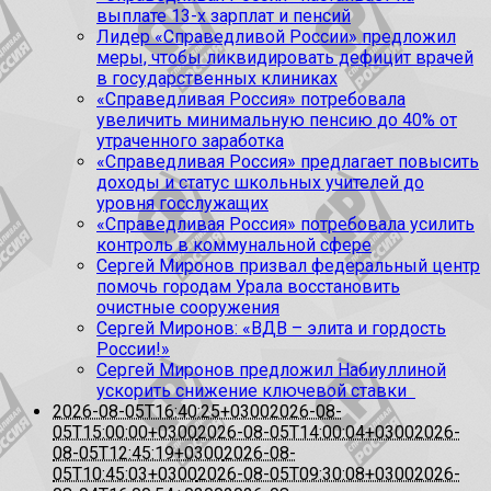
выплате 13-х зарплат и пенсий
Лидер «Справедливой России» предложил
меры, чтобы ликвидировать дефицит врачей
в государственных клиниках
«Справедливая Россия» потребовала
увеличить минимальную пенсию до 40% от
утраченного заработка
«Справедливая Россия» предлагает повысить
доходы и статус школьных учителей до
уровня госслужащих
«Справедливая Россия» потребовала усилить
контроль в коммунальной сфере
Сергей Миронов призвал федеральный центр
помочь городам Урала восстановить
очистные сооружения
Сергей Миронов: «ВДВ – элита и гордость
России!»
Сергей Миронов предложил Набиуллиной
ускорить снижение ключевой ставки
2026-08-05T16:40:25+0300
2026-08-
05T15:00:00+0300
2026-08-05T14:00:04+0300
2026-
08-05T12:45:19+0300
2026-08-
05T10:45:03+0300
2026-08-05T09:30:08+0300
2026-