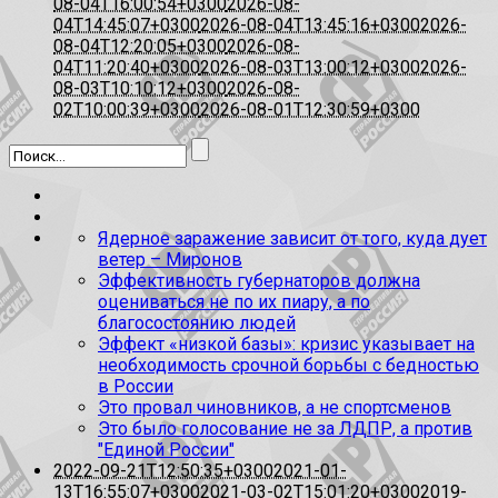
08-04T16:00:54+0300
2026-08-
04T14:45:07+0300
2026-08-04T13:45:16+0300
2026-
08-04T12:20:05+0300
2026-08-
04T11:20:40+0300
2026-08-03T13:00:12+0300
2026-
08-03T10:10:12+0300
2026-08-
02T10:00:39+0300
2026-08-01T12:30:59+0300
Ядерное заражение зависит от того, куда дует
ветер – Миронов
Эффективность губернаторов должна
оцениваться не по их пиару, а по
благосостоянию людей
Эффект «низкой базы»: кризис указывает на
необходимость срочной борьбы с бедностью
в России
Это провал чиновников, а не спортсменов
Это было голосование не за ЛДПР, а против
"Единой России"
2022-09-21T12:50:35+0300
2021-01-
13T16:55:07+0300
2021-03-02T15:01:20+0300
2019-