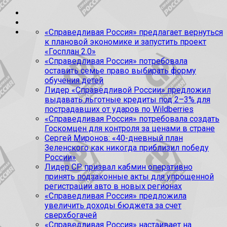
«Справедливая Россия» предлагает вернуться
к плановой экономике и запустить проект
«Госплан 2.0»
«Справедливая Россия» потребовала
оставить семье право выбирать форму
обучения детей
Лидер «Справедливой России» предложил
выдавать льготные кредиты под 2–3% для
пострадавших от ударов по Wildberries
«Справедливая Россия» потребовала создать
Госкомцен для контроля за ценами в стране
Сергей Миронов: «40-дневный план
Зеленского как никогда приблизил победу
России»
Лидер СР призвал кабмин оперативно
принять подзаконные акты для упрощенной
регистрации авто в новых регионах
«Справедливая Россия» предложила
увеличить доходы бюджета за счет
сверхбогачей
«Справедливая Россия» настаивает на