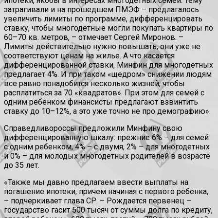
ипотеки, якобы в интересах многодетных семей. Тему
затрагивали и на прошедшем ПМЭФ – предлагалось
увеличить лимиты по программе, дифференцировать
ставку, чтобы многодетные могли покупать квартиры по
60–70 кв. метров, – отмечает Сергей Миронов. –
Лимиты действительно нужно повышать, они уже не
соответствуют ценам на жилье. А что касается
дифференцированной ставки, Минфин для многодетных
предлагает 4%. И при таком «щедром» снижении людям
все равно понадобится несколько жизней, чтобы
расплатиться за 70 «квадратов». При этом для семей с
одним ребенком финансисты предлагают взвинтить
ставку до 10–12%, а это уже точно не про демографию».
Справедливороссы предложили Минфину свою
дифференцированную шкалу: прежние 6% – для семей
с одним ребенком, 4% – с двумя, 2% – для многодетных
и 0% – для молодых многодетных родителей в возрасте
до 35 лет.
«Также мы давно предлагаем ввести выплаты на
погашение ипотеки, причем начиная с первого ребенка,
– подчеркивает глава СР. – Рождается первенец –
государство гасит 500 тысяч от суммы долга по кредиту,