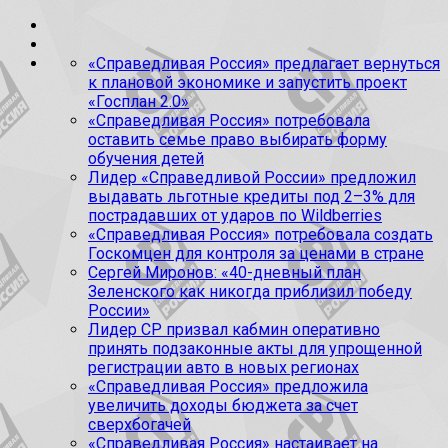
«Справедливая Россия» предлагает вернуться
к плановой экономике и запустить проект
«Госплан 2.0»
«Справедливая Россия» потребовала
оставить семье право выбирать форму
обучения детей
Лидер «Справедливой России» предложил
выдавать льготные кредиты под 2–3% для
пострадавших от ударов по Wildberries
«Справедливая Россия» потребовала создать
Госкомцен для контроля за ценами в стране
Сергей Миронов: «40-дневный план
Зеленского как никогда приблизил победу
России»
Лидер СР призвал кабмин оперативно
принять подзаконные акты для упрощенной
регистрации авто в новых регионах
«Справедливая Россия» предложила
увеличить доходы бюджета за счет
сверхбогачей
«Справедливая Россия» настаивает на