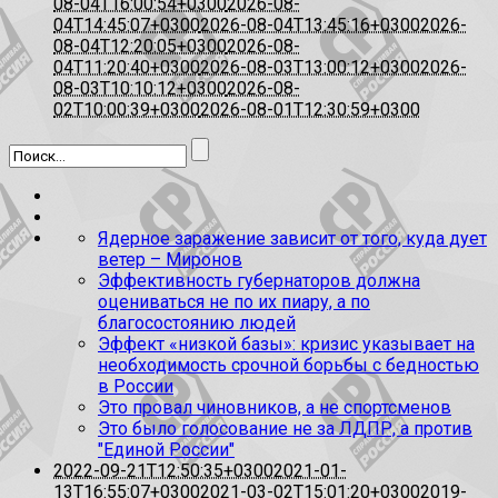
08-04T16:00:54+0300
2026-08-
04T14:45:07+0300
2026-08-04T13:45:16+0300
2026-
08-04T12:20:05+0300
2026-08-
04T11:20:40+0300
2026-08-03T13:00:12+0300
2026-
08-03T10:10:12+0300
2026-08-
02T10:00:39+0300
2026-08-01T12:30:59+0300
Ядерное заражение зависит от того, куда дует
ветер – Миронов
Эффективность губернаторов должна
оцениваться не по их пиару, а по
благосостоянию людей
Эффект «низкой базы»: кризис указывает на
необходимость срочной борьбы с бедностью
в России
Это провал чиновников, а не спортсменов
Это было голосование не за ЛДПР, а против
"Единой России"
2022-09-21T12:50:35+0300
2021-01-
13T16:55:07+0300
2021-03-02T15:01:20+0300
2019-