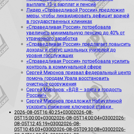
выплате 13-х зарплат и пенсий
Лидер «Справедливой России» предложил
меры, чтобы ликвидировать дефицит врачей
в государственных клиниках
«Справедливая Россия» потребовала
увеличить минимальную пенсию до 40% от
утраченного заработка
«Справедливая Россия» предлагает повысить
доходы и статус школьных учителей до
уровня госслужащих
«Справедливая Россия» потребовала усилить
контроль в коммунальной сфере
Сергей Миронов призвал федеральный центр
помочь городам Урала восстановить
очистные сооружения
Сергей Миронов: «ВДВ – элита и гордость
России!»
Сергей Миронов предложил Набиуллиной
ускорить снижение ключевой ставки
2026-08-05T16:40:25+0300
2026-08-
05T15:00:00+0300
2026-08-05T14:00:04+0300
2026-
08-05T12:45:19+0300
2026-08-
05T10:45:03+0300
2026-08-05T09:30:08+0300
2026-