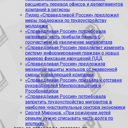
расширить перевод офисов и департаментов
компаний в регионы
Лидер «Справедливой России» предложил
меры поддержки по трудоустройству
молодежи
«Справедливая Россия» потребовала
направить часть прибыли банков с
госучастием на увеличение маткапитала
«Справедливая Россия» предлагает изменить
систему информирования граждан о новых
камерах фиксации нарушений ПДД
«Справедливая Россия» предложила
механизм защиты жильцов от незаконной
смены управляющей компании
«Справедливая Россия» призвала к отставке
руководителей Минпросвещения и
Рособрнадзора
«Справедливая Россия» потребовала
запретить трудоустройство мигрантов в
наиболее чувствительные сектора экономики
Сергей Миронов: «При рождении детей
семьям нужно списывать часть долга по
ипотеке»