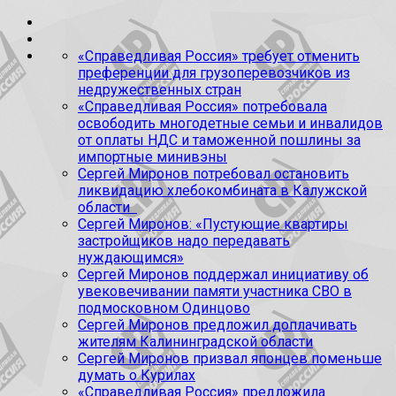
«Справедливая Россия» требует отменить
преференции для грузоперевозчиков из
недружественных стран
«Справедливая Россия» потребовала
освободить многодетные семьи и инвалидов
от оплаты НДС и таможенной пошлины за
импортные минивэны
Сергей Миронов потребовал остановить
ликвидацию хлебокомбината в Калужской
области
Сергей Миронов: «Пустующие квартиры
застройщиков надо передавать
нуждающимся»
Сергей Миронов поддержал инициативу об
увековечивании памяти участника СВО в
подмосковном Одинцово
Сергей Миронов предложил доплачивать
жителям Калининградской области
Сергей Миронов призвал японцев поменьше
думать о Курилах
«Справедливая Россия» предложила