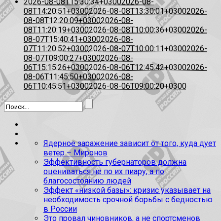
2026-08-08T15:30:34+0300
2026-08-
08T14:20:51+0300
2026-08-08T13:30:01+0300
2026-
08-08T12:20:09+0300
2026-08-
08T11:20:19+0300
2026-08-08T10:00:36+0300
2026-
08-07T15:40:41+0300
2026-08-
07T11:20:52+0300
2026-08-07T10:00:11+0300
2026-
08-07T09:00:27+0300
2026-08-
06T15:15:26+0300
2026-08-06T12:45:42+0300
2026-
08-06T11:45:50+0300
2026-08-
06T10:45:51+0300
2026-08-06T09:00:20+0300
Ядерное заражение зависит от того, куда дует
ветер – Миронов
Эффективность губернаторов должна
оцениваться не по их пиару, а по
благосостоянию людей
Эффект «низкой базы»: кризис указывает на
необходимость срочной борьбы с бедностью
в России
Это провал чиновников, а не спортсменов