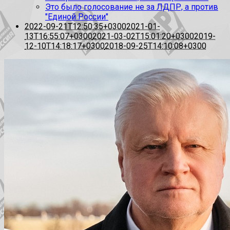
Это было голосование не за ЛДПР, а против
"Единой России"
2022-09-21T12:50:35+0300
2021-01-
13T16:55:07+0300
2021-03-02T15:01:20+0300
2019-
12-10T14:18:17+0300
2018-09-25T14:10:08+0300