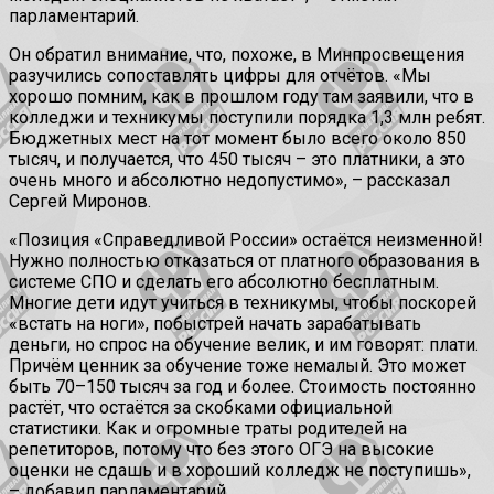
парламентарий.
Он обратил внимание, что, похоже, в Минпросвещения
разучились сопоставлять цифры для отчётов. «Мы
хорошо помним, как в прошлом году там заявили, что в
колледжи и техникумы поступили порядка 1,3 млн ребят.
Бюджетных мест на тот момент было всего около 850
тысяч, и получается, что 450 тысяч – это платники, а это
очень много и абсолютно недопустимо», – рассказал
Сергей Миронов.
«Позиция «Справедливой России» остаётся неизменной!
Нужно полностью отказаться от платного образования в
системе СПО и сделать его абсолютно бесплатным.
Многие дети идут учиться в техникумы, чтобы поскорей
«встать на ноги», побыстрей начать зарабатывать
деньги, но спрос на обучение велик, и им говорят: плати.
Причём ценник за обучение тоже немалый. Это может
быть 70–150 тысяч за год и более. Стоимость постоянно
растёт, что остаётся за скобками официальной
статистики. Как и огромные траты родителей на
репетиторов, потому что без этого ОГЭ на высокие
оценки не сдашь и в хороший колледж не поступишь»,
– добавил парламентарий.