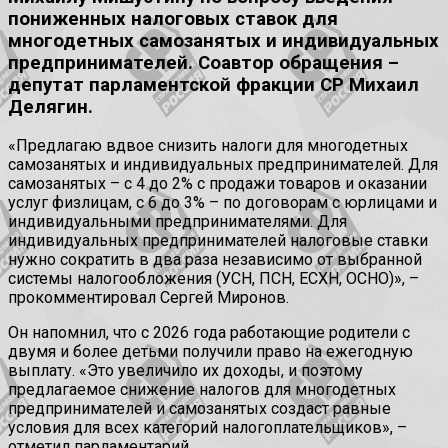
пониженных налоговых ставок для
многодетных самозанятых и индивидуальных
предпринимателей. Соавтор обращения –
депутат парламентской фракции СР Михаил
Делягин.
«Предлагаю вдвое снизить налоги для многодетных
самозанятых и индивидуальных предпринимателей. Для
самозанятых – с 4 до 2% с продажи товаров и оказании
услуг физлицам, с 6 до 3% – по договорам с юрлицами и
индивидуальными предпринимателями. Для
индивидуальных предпринимателей налоговые ставки
нужно сократить в два раза независимо от выбранной
системы налогообложения (УСН, ПСН, ЕСХН, ОСНО)», –
прокомментировал Сергей Миронов.
Он напомнил, что с 2026 года работающие родители с
двумя и более детьми получили право на ежегодную
выплату. «Это увеличило их доходы, и поэтому
предлагаемое снижение налогов для многодетных
предпринимателей и самозанятых создаст равные
условия для всех категорий налогоплательщиков», –
отметил парламентарий.