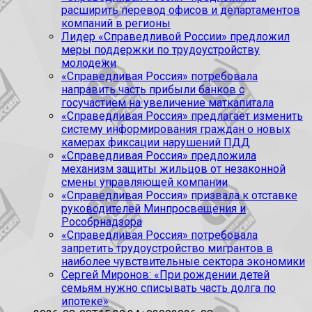
расширить перевод офисов и департаментов
компаний в регионы
Лидер «Справедливой России» предложил
меры поддержки по трудоустройству
молодежи
«Справедливая Россия» потребовала
направить часть прибыли банков с
госучастием на увеличение маткапитала
«Справедливая Россия» предлагает изменить
систему информирования граждан о новых
камерах фиксации нарушений ПДД
«Справедливая Россия» предложила
механизм защиты жильцов от незаконной
смены управляющей компании
«Справедливая Россия» призвала к отставке
руководителей Минпросвещения и
Рособрнадзора
«Справедливая Россия» потребовала
запретить трудоустройство мигрантов в
наиболее чувствительные сектора экономики
Сергей Миронов: «При рождении детей
семьям нужно списывать часть долга по
ипотеке»