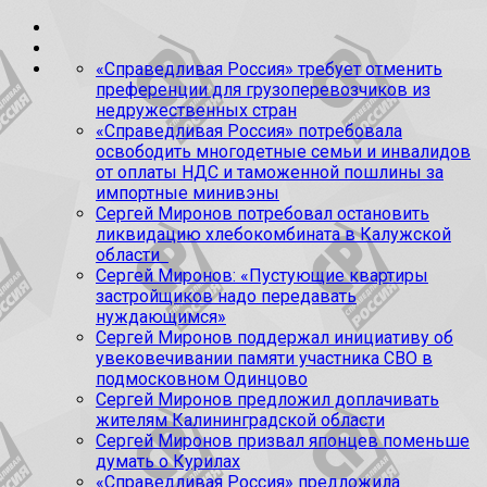
«Справедливая Россия» требует отменить
преференции для грузоперевозчиков из
недружественных стран
«Справедливая Россия» потребовала
освободить многодетные семьи и инвалидов
от оплаты НДС и таможенной пошлины за
импортные минивэны
Сергей Миронов потребовал остановить
ликвидацию хлебокомбината в Калужской
области
Сергей Миронов: «Пустующие квартиры
застройщиков надо передавать
нуждающимся»
Сергей Миронов поддержал инициативу об
увековечивании памяти участника СВО в
подмосковном Одинцово
Сергей Миронов предложил доплачивать
жителям Калининградской области
Сергей Миронов призвал японцев поменьше
думать о Курилах
«Справедливая Россия» предложила