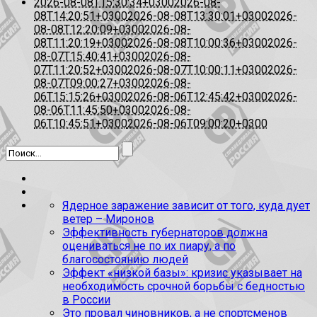
2026-08-08T15:30:34+0300
2026-08-
08T14:20:51+0300
2026-08-08T13:30:01+0300
2026-
08-08T12:20:09+0300
2026-08-
08T11:20:19+0300
2026-08-08T10:00:36+0300
2026-
08-07T15:40:41+0300
2026-08-
07T11:20:52+0300
2026-08-07T10:00:11+0300
2026-
08-07T09:00:27+0300
2026-08-
06T15:15:26+0300
2026-08-06T12:45:42+0300
2026-
08-06T11:45:50+0300
2026-08-
06T10:45:51+0300
2026-08-06T09:00:20+0300
Ядерное заражение зависит от того, куда дует
ветер – Миронов
Эффективность губернаторов должна
оцениваться не по их пиару, а по
благосостоянию людей
Эффект «низкой базы»: кризис указывает на
необходимость срочной борьбы с бедностью
в России
Это провал чиновников, а не спортсменов