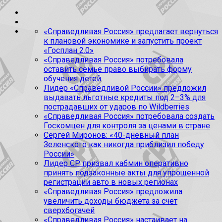
«Справедливая Россия» предлагает вернуться
к плановой экономике и запустить проект
«Госплан 2.0»
«Справедливая Россия» потребовала
оставить семье право выбирать форму
обучения детей
Лидер «Справедливой России» предложил
выдавать льготные кредиты под 2–3% для
пострадавших от ударов по Wildberries
«Справедливая Россия» потребовала создать
Госкомцен для контроля за ценами в стране
Сергей Миронов: «40-дневный план
Зеленского как никогда приблизил победу
России»
Лидер СР призвал кабмин оперативно
принять подзаконные акты для упрощенной
регистрации авто в новых регионах
«Справедливая Россия» предложила
увеличить доходы бюджета за счет
сверхбогачей
«Справедливая Россия» настаивает на