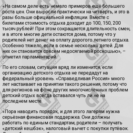
«На самом деле есть немало примеров ещё большего
роста цен. Они выросли практически на четверть, и это в
разы больше официальной инфляции. Вместе с
билетами стоимость отдыха доходит до 100, 150, 200
тысяч рублей! При этом сокращается длительность смен,
и в итоге многие дети остаются дома, потому что у
родителей нет денег на оплату дорогого летнего отдыха.
Особенно тяжело, если в семье несколько детей. Для
них он становится совсем недосягаемой роскошью», –
отметил парламентарий.
По его словам, ситуация вряд ли изменится, если
организацию детского отдыха не передадут на
федеральный уровень. «Справедливая Россия» много
лет настаивает на принятии такого решения, потому что
для регионов на фоне других многочисленных проблем
детский отдых всегда оставался чуть ли не на
последнем месте.
«Пора наводить порядок, и для этого лагерям нужна
серьёзная финансовая поддержка. Они должны
работать по единым стандартам, родители – получать
«детский кешбэк», налоговый вычет с покупки путёвок.