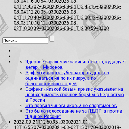
08-04T16:00:54+0300
2026-08-
04T14:45:07+0300
2026-08-04T13:45:16+0300
2026-
08-04T12:20:05+0300
2026-08-
04T11:20:40+0300
2026-08-03T13:00:12+0300
2026-
08-03T10:10:12+0300
2026-08-
02T10:00:39+0300
2026-08-01T12:30:59+0300
Ядерное заражение зависит от того, куда дует
ветер – Миронов
Эффективность губернаторов должна
оцениваться не по их пиару, а по
благосостоянию людей
Эффект «низкой базы»: кризис указывает на
необходимость срочной борьбы с бедностью
в России
Это провал чиновников, а не спортсменов
Это было голосование не за ЛДПР, а против
"Единой России"
2022-09-21T12:50:35+0300
2021-01-
13T16:55:07+0300
2021-03-02T15:01:20+0300
2019-