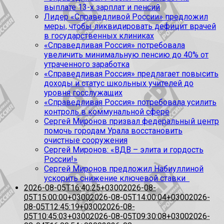
выплате 13-х зарплат и пенсий
Лидер «Справедливой России» предложил
меры, чтобы ликвидировать дефицит врачей
в государственных клиниках
«Справедливая Россия» потребовала
увеличить минимальную пенсию до 40% от
утраченного заработка
«Справедливая Россия» предлагает повысить
доходы и статус школьных учителей до
уровня госслужащих
«Справедливая Россия» потребовала усилить
контроль в коммунальной сфере
Сергей Миронов призвал федеральный центр
помочь городам Урала восстановить
очистные сооружения
Сергей Миронов: «ВДВ – элита и гордость
России!»
Сергей Миронов предложил Набиуллиной
ускорить снижение ключевой ставки
2026-08-05T16:40:25+0300
2026-08-
05T15:00:00+0300
2026-08-05T14:00:04+0300
2026-
08-05T12:45:19+0300
2026-08-
05T10:45:03+0300
2026-08-05T09:30:08+0300
2026-