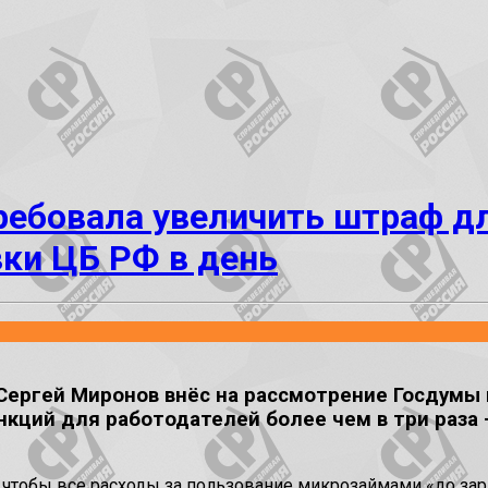
ребовала увеличить штраф д
вки ЦБ РФ в день
ергей Миронов внёс на рассмотрение Госдумы п
ий для работодателей более чем в три раза – 
к, чтобы все расходы за пользование микрозаймами «до за