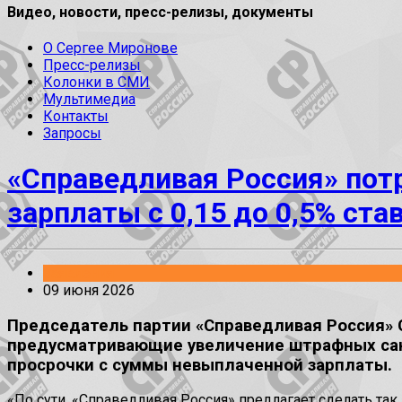
Видео, новости, пресс-релизы, документы
О Сергее Миронове
Пресс-релизы
Колонки в СМИ
Мультимедиа
Контакты
Запросы
«Справедливая Россия» пот
зарплаты с 0,15 до 0,5% ста
Заявления
09 июня 2026
Председатель партии «Справедливая Россия» С
предусматривающие увеличение штрафных санкц
просрочки с суммы невыплаченной зарплаты.
«По сути, «Справедливая Россия» предлагает сделать та