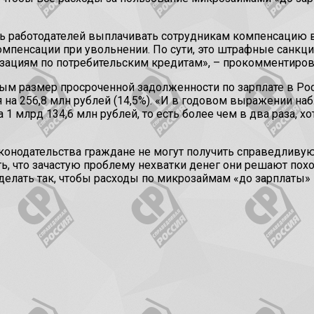
ть работодателей выплачивать сотрудникам компенсацию
омпенсации при увольнении. По сути, это штрафные санкци
ациям по потребительским кредитам», – прокомментиров
ым размер просроченной задолженности по зарплате в Рос
 на 256,8 млн рублей (14,5%). «И в годовом выражении на
1 млрд 134,6 млн рублей, то есть более чем в два раза, 
законодательства граждане не могут получить справедлив
ть, что зачастую проблему нехватки денег они решают пох
делать так, чтобы расходы по микрозаймам «до зарплаты»