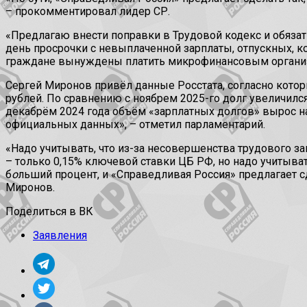
– прокомментировал лидер СР.
«Предлагаю внести поправки в Трудовой кодекс и обяза
день просрочки с невыплаченной зарплаты, отпускных, к
граждане вынуждены платить микрофинансовым организ
Сергей Миронов привёл данные Росстата, согласно котор
рублей. По сравнению с ноябрем 2025-го долг увеличился
декабрём 2024 года объём «зарплатных долгов» вырос на 
официальных данных», – отметил парламентарий.
«Надо учитывать, что из-за несовершенства трудового 
– только 0,15% ключевой ставки ЦБ РФ, но надо учитыва
б
о
льший процент, и «Справедливая Россия» предлагает с
Миронов.
Поделиться в ВК
Заявления