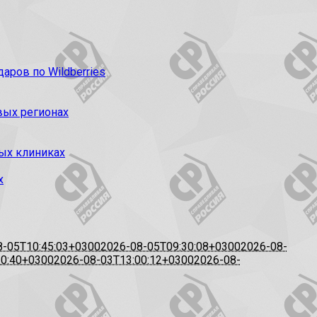
ров по Wildberries
вых регионах
ых клиниках
х
8-05T10:45:03+0300
2026-08-05T09:30:08+0300
2026-08-
20:40+0300
2026-08-03T13:00:12+0300
2026-08-