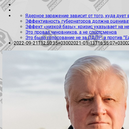
Ядерное заражение зависит от того, куда дует
Эффективность губернаторов должна оценивать
Эффект «низкой базы»: кризис указывает на н
Это провал чиновников, а не спортсменов
Это было голосование не за ЛДПР, а против "Е
2022-09-21T12:50:35+0300
2021-01-13T16:55:07+0300