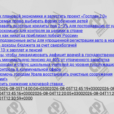
 плановой экономике и запустить проект «Госплан 2.0»
 семье право выбирать форму обучения детей
вать льготные кредиты под 2–3% для пострадавших от уда
оскомцен для контроля за ценами в стране
 как никогда приблизил победу России»
 подзаконные акты для упрощенной регистрации авто в но
 доходы бюджета за счет сверхбогачей
13-х зарплат и пенсий
, чтобы ликвидировать дефицит врачей в государственн
ь минимальную пенсию до 40% от утраченного заработка
доходы и статус школьных учителей до уровня госслужащи
контроль в коммунальной сфере
омочь городам Урала восстановить очистные сооружения
ии!»
рить снижение ключевой ставки
2026-08-05T14:00:04+0300
2026-08-05T12:45:19+0300
2026-0
04T13:45:16+0300
2026-08-04T12:20:05+0300
2026-08-04T11:
01T12:30:59+0300