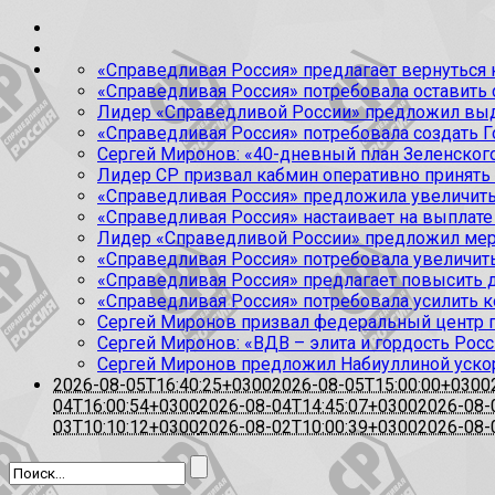
«Справедливая Россия» предлагает вернуться к
«Справедливая Россия» потребовала оставить
Лидер «Справедливой России» предложил выда
«Справедливая Россия» потребовала создать Г
Сергей Миронов: «40-дневный план Зеленского
Лидер СР призвал кабмин оперативно принять
«Справедливая Россия» предложила увеличить
«Справедливая Россия» настаивает на выплате 
Лидер «Справедливой России» предложил меры
«Справедливая Россия» потребовала увеличит
«Справедливая Россия» предлагает повысить 
«Справедливая Россия» потребовала усилить 
Сергей Миронов призвал федеральный центр п
Сергей Миронов: «ВДВ – элита и гордость Росс
Сергей Миронов предложил Набиуллиной уско
2026-08-05T16:40:25+0300
2026-08-05T15:00:00+0300
04T16:00:54+0300
2026-08-04T14:45:07+0300
2026-08-
03T10:10:12+0300
2026-08-02T10:00:39+0300
2026-08-