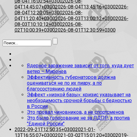
08-04T16:00:54+0300
2026-08-
04T14:45:07+0300
2026-08-04T13:45:16+0300
2026-
08-04T12:20:05+0300
2026-08-
04T11:20:40+0300
2026-08-03T13:00:12+0300
2026-
08-03T10:10:12+0300
2026-08-
02T10:00:39+0300
2026-08-01T12:30:59+0300
Ядерное заражение зависит от того, куда дует
ветер – Миронов
Эффективность губернаторов должна
оцениваться не по их пиару, а по
благосостоянию людей
Эффект «низкой базы»: кризис указывает на
необходимость срочной борьбы с бедностью
в России
Это провал чиновников, а не спортсменов
Это было голосование не за ЛДПР, а против
"Единой России"
2022-09-21T12:50:35+0300
2021-01-
13T16:55:07+0300
2021-03-02T15:01:20+0300
2019-