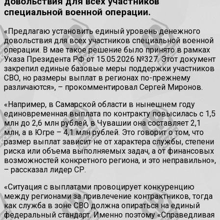
довольствия для всех участников
специальной военной операции.
«Предлагаю установить единый уровень денежного
довольствия для всех участников специальной военной
операции. В мае такое решение было принято в рамках
Указа Президента РФ от 15.05.2026 №327. Этот документ
закрепил единые базовые меры поддержки участников
СВО, но размеры выплат в регионах по-прежнему
различаются», – прокомментировал Сергей Миронов.
«Например, в Самарской области в нынешнем году
единовременная выплата по контракту повысилась с 1,5
млн до 2,6 млн рублей, в Чувашии она составляет 2,1
млн, а в Югре – 4,1 млн рублей. Это говорит о том, что
размер выплат зависит не от характера службы, степени
риска или объема выполняемых задач, а от финансовых
возможностей конкретного региона, и это неправильно»,
– рассказал лидер СР.
«Ситуация с выплатами провоцирует конкуренцию
между регионами за привлечение контрактников, тогда
как служба в зоне СВО должна опираться на единый
федеральный стандарт. Именно поэтому «Справедливая