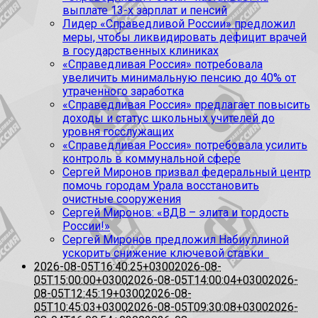
выплате 13-х зарплат и пенсий
Лидер «Справедливой России» предложил
меры, чтобы ликвидировать дефицит врачей
в государственных клиниках
«Справедливая Россия» потребовала
увеличить минимальную пенсию до 40% от
утраченного заработка
«Справедливая Россия» предлагает повысить
доходы и статус школьных учителей до
уровня госслужащих
«Справедливая Россия» потребовала усилить
контроль в коммунальной сфере
Сергей Миронов призвал федеральный центр
помочь городам Урала восстановить
очистные сооружения
Сергей Миронов: «ВДВ – элита и гордость
России!»
Сергей Миронов предложил Набиуллиной
ускорить снижение ключевой ставки
2026-08-05T16:40:25+0300
2026-08-
05T15:00:00+0300
2026-08-05T14:00:04+0300
2026-
08-05T12:45:19+0300
2026-08-
05T10:45:03+0300
2026-08-05T09:30:08+0300
2026-