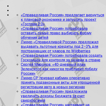
«Справедливая Россия» предлагает вернуться
к плановой экономике и запустить проект
«Госплан 2.0»
«Справедливая Россия» потребовала
оставить семье право выбирать форму
обучения детей
Лидер «Справедливой России» предложил
выдавать льготные кредиты под 2–3% для
пострадавших от ударов по Wildberries
«Справедливая Россия» потребовала создать
Госкомцен для контроля за ценами в стране
Сергей Миронов: «40-дневный план
Зеленского как никогда приблизил победу
России»
Лидер СР призвал кабмин оперативно
принять подзаконные акты для упрощенной
регистрации авто в новых регионах
«Справедливая Россия» предложила
увеличить доходы бюджета за счет
сверхбогачей
«Справедливая Россия» настаивает на