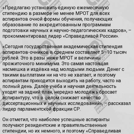
«Предлагаю установить единую ежемесячную
стипендию в размере не менее МРОТ для всех
аспирантов очной формы обучения, получающих
образование по аккредитованным программам
подготовки научных и научно-педагогических кадров», –
прокомментировал лидер «Справедливой России».
«Сегодня государственная академическая стипендия
аспирантов-очников в среднем составляет 5–10 тысяч
рублей. Это в разы ниже МРОТ и величины
прожиточного минимума. Это самая настоящая
насмешка и издёвка над молодыми людьми. Денег с
такими выплатами ни на что не хватает, и поэтому
аспирантам приходится выходить на работу, часто на
полный день. Далее учёба и научная деятельность
уходят на задний план, нередко молодёжь бросает
аспирантуру, что в целом снижает качество
диссертационных и научных исследований», – рассказал
лидер парламентской фракции СР.
Он отметил, что наиболее успешные аспиранты
получают резидентские и правительственные
стипендии, но их немного, и поэтому «Справедливая