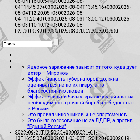
08-04T16:00:54+0300
2026-08-
04T14:45:07+0300
2026-08-04T13:45:16+0300
2026-
08-04T12:20:05+0300
2026-08-
04T11:20:40+0300
2026-08-03T13:00:12+0300
2026-
08-03T10:10:12+0300
2026-08-
02T10:00:39+0300
2026-08-01T12:30:59+0300
Ядерное заражение зависит от того, куда дует
ветер – Миронов
Эффективность губернаторов должна
оцениваться не по их пиару, а по
благосостоянию людей
Эффект «низкой базы»: кризис указывает на
необходимость срочной борьбы с бедностью
в России
Это провал чиновников, а не спортсменов
Это было голосование не за ЛДПР, а против
"Единой России"
2022-09-21T12:50:35+0300
2021-01-
13T16:55:07+0300
2021-03-02T15:01:20+0300
2019-