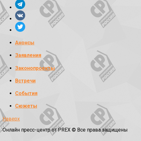
Анонсы
Заявления
Законопроекты
Встречи
События
Сюжеты
Наверх
Онлайн пресс-центр от PREX © Все права защищены