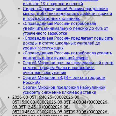
выплате 13-х зарплат и пенсий
Лидер «Справедливой России» предложил
меры, чтобы ликвидировать дефицит врачей
в государственных клиниках
«Справедливая Россия» потребовала
увеличить минимальную пенсию до 40% от
утраченного заработка
«Справедливая Россия» предлагает повысить
доходы и статус школьных учителей до
уровня госслужащих
«Справедливая Россия» потребовала усилить
контроль в коммунальной сфере
Сергей Миронов призвал федеральный центр
помочь городам Урала восстановить
очистные сооружения
Сергей Миронов: «ВДВ – элита и гордость
России!»
Сергей Миронов предложил Набиуллиной
ускорить снижение ключевой ставки
2026-08-05T16:40:25+0300
2026-08-
05T15:00:00+0300
2026-08-05T14:00:04+0300
2026-
08-05T12:45:19+0300
2026-08-
05T10:45:03+0300
2026-08-05T09:30:08+0300
2026-