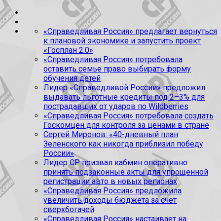
«Справедливая Россия» предлагает вернуться
к плановой экономике и запустить проект
«Госплан 2.0»
«Справедливая Россия» потребовала
оставить семье право выбирать форму
обучения детей
Лидер «Справедливой России» предложил
выдавать льготные кредиты под 2–3% для
пострадавших от ударов по Wildberries
«Справедливая Россия» потребовала создать
Госкомцен для контроля за ценами в стране
Сергей Миронов: «40-дневный план
Зеленского как никогда приблизил победу
России»
Лидер СР призвал кабмин оперативно
принять подзаконные акты для упрощенной
регистрации авто в новых регионах
«Справедливая Россия» предложила
увеличить доходы бюджета за счет
сверхбогачей
«Справедливая Россия» настаивает на