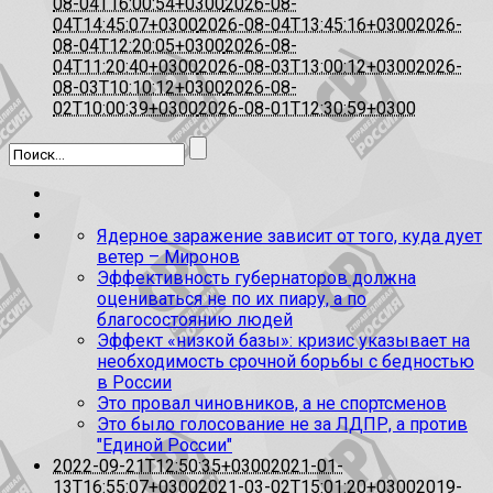
08-04T16:00:54+0300
2026-08-
04T14:45:07+0300
2026-08-04T13:45:16+0300
2026-
08-04T12:20:05+0300
2026-08-
04T11:20:40+0300
2026-08-03T13:00:12+0300
2026-
08-03T10:10:12+0300
2026-08-
02T10:00:39+0300
2026-08-01T12:30:59+0300
Ядерное заражение зависит от того, куда дует
ветер – Миронов
Эффективность губернаторов должна
оцениваться не по их пиару, а по
благосостоянию людей
Эффект «низкой базы»: кризис указывает на
необходимость срочной борьбы с бедностью
в России
Это провал чиновников, а не спортсменов
Это было голосование не за ЛДПР, а против
"Единой России"
2022-09-21T12:50:35+0300
2021-01-
13T16:55:07+0300
2021-03-02T15:01:20+0300
2019-