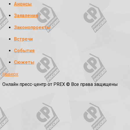
Анонсы
Заявления
Законопроекты
Встречи
События
Сюжеты
Наверх
Онлайн пресс-центр от PREX © Все права защищены