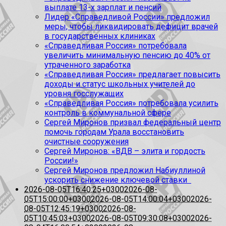
выплате 13-х зарплат и пенсий
Лидер «Справедливой России» предложил
меры, чтобы ликвидировать дефицит врачей
в государственных клиниках
«Справедливая Россия» потребовала
увеличить минимальную пенсию до 40% от
утраченного заработка
«Справедливая Россия» предлагает повысить
доходы и статус школьных учителей до
уровня госслужащих
«Справедливая Россия» потребовала усилить
контроль в коммунальной сфере
Сергей Миронов призвал федеральный центр
помочь городам Урала восстановить
очистные сооружения
Сергей Миронов: «ВДВ – элита и гордость
России!»
Сергей Миронов предложил Набиуллиной
ускорить снижение ключевой ставки
2026-08-05T16:40:25+0300
2026-08-
05T15:00:00+0300
2026-08-05T14:00:04+0300
2026-
08-05T12:45:19+0300
2026-08-
05T10:45:03+0300
2026-08-05T09:30:08+0300
2026-