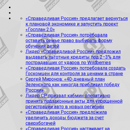
«Справедливая Россия» предлагает вернуться
к плановой экономике и запустить проект
«Госплан 2.0»
«Справедливая Россия» потребовала
оставить семье право выбирать форму
обучения детей
Лидер «Справедливой России» предложил
выдавать льготные кредиты под 2–3% для
пострадавших от ударов по Wildberries
«Справедливая Россия» потребовала создать
Госкомцен для контроля за ценами в стране
Сергей Миронов: «40-дневный план
Зеленского как никогда приблизил победу
России»
Лидер СР призвал кабмин оперативно
принять подзаконные акты для упрощенной
регистрации авто в новых регионах
«Справедливая Россия» предложила
увеличить доходы бюджета за счет
сверхбогачей
«Справедливая Россия» настаивает на