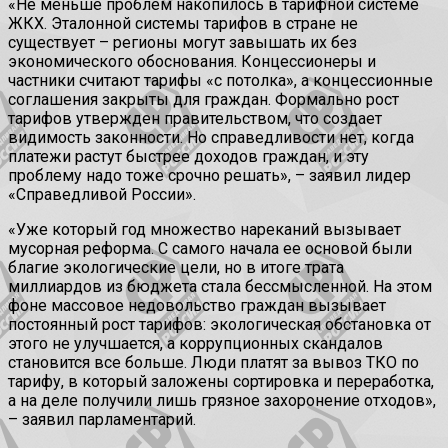
«Не меньше проблем накопилось в тарифной системе
ЖКХ. Эталонной системы тарифов в стране не
существует – регионы могут завышать их без
экономического обоснования. Концессионеры и
частники считают тарифы «с потолка», а концессионные
соглашения закрыты для граждан. Формально рост
тарифов утвержден правительством, что создает
видимость законности. Но справедливости нет, когда
платежи растут быстрее доходов граждан, и эту
проблему надо тоже срочно решать», – заявил лидер
«Справедливой России».
«Уже который год множество нареканий вызывает
мусорная реформа. С самого начала ее основой были
благие экологические цели, но в итоге трата
миллиардов из бюджета стала бессмысленной. На этом
фоне массовое недовольство граждан вызывает
постоянный рост тарифов: экологическая обстановка от
этого не улучшается, а коррупционных скандалов
становится все больше. Люди платят за вывоз ТКО по
тарифу, в который заложены сортировка и переработка,
а на деле получили лишь грязное захоронение отходов»,
– заявил парламентарий.