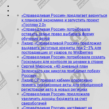
«Справедливая Россия» предлагает вернуться
к плановой экономике и запустить проект
«Госплан 2.0»
«Справедливая Россия» потребовала
оставить семье право выбирать форму
обучения детей
Лидер «Справедливой России» предложил
выдавать льготные кредиты под 2–3% для
пострадавших от ударов по Wildberries
«Справедливая Россия» потребовала создать
Госкомцен для контроля за ценами в стране
Сергей Миронов: «40-дневный план
Зеленского как никогда приблизил победу
России»
Лидер СР призвал кабмин оперативно
принять подзаконные акты для упрощенной
регистрации авто в новых регионах
«Справедливая Россия» предложила
увеличить доходы бюджета за счет
сверхбогачей
«Справедливая Россия» настаивает на