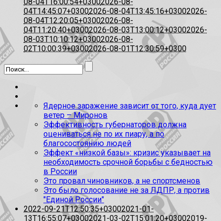
08-04T16:00:54+0300
2026-08-
04T14:45:07+0300
2026-08-04T13:45:16+0300
2026-
08-04T12:20:05+0300
2026-08-
04T11:20:40+0300
2026-08-03T13:00:12+0300
2026-
08-03T10:10:12+0300
2026-08-
02T10:00:39+0300
2026-08-01T12:30:59+0300
Ядерное заражение зависит от того, куда дует
ветер – Миронов
Эффективность губернаторов должна
оцениваться не по их пиару, а по
благосостоянию людей
Эффект «низкой базы»: кризис указывает на
необходимость срочной борьбы с бедностью
в России
Это провал чиновников, а не спортсменов
Это было голосование не за ЛДПР, а против
"Единой России"
2022-09-21T12:50:35+0300
2021-01-
13T16:55:07+0300
2021-03-02T15:01:20+0300
2019-