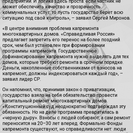
предприятий. И логика здесь проста: если частник не
может обеспечить качество и прозрачность
коммунальных услуг, то пусть государство берет всю
ситуацию под свой контроль», – заявил Сергей Миронов.
«В центре внимания проблема капремонта
многоквартирных домов. «Справедливая Россия»
предлагает запретить его перенос на более поздний
срок, чем был установлен при формировании
программы капремонта. Государственное
софинансирование капремонта нужно выделять для тех
домов, которые требуют ремонта в срочном порядке.
Деньги, накопленные собственниками от взносов на
капремонт, должны индексироваться каждый год», –
заявил лидер СР.
Он напомнил, что, принимая закон о приватизации,
государство взяло на себя обязательство провести
капитальный ремонт многоквартирных домов.
«Конституционный суд неоднократно подтверждал эту
обязанность. Но на деле программа превратилась в
«черную дыру». Взносы с людей собирают, а сам ремонт
переносится на 20–30 лет вперед. Формально Фонды
капремонта существуют, но справедливости нет: люди