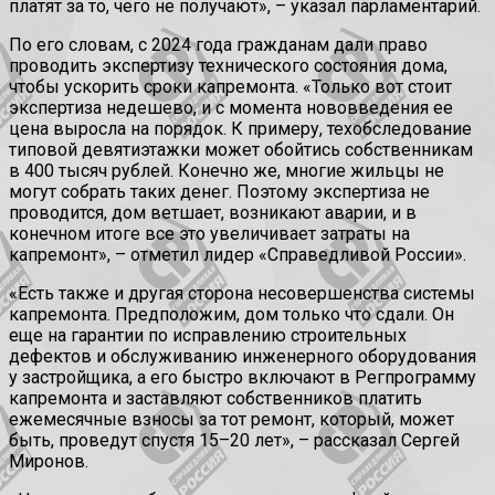
платят за то, чего не получают», – указал парламентарий.
По его словам, с 2024 года гражданам дали право
проводить экспертизу технического состояния дома,
чтобы ускорить сроки капремонта. «Только вот стоит
экспертиза недешево, и с момента нововведения ее
цена выросла на порядок. К примеру, техобследование
типовой девятиэтажки может обойтись собственникам
в 400 тысяч рублей. Конечно же, многие жильцы не
могут собрать таких денег. Поэтому экспертиза не
проводится, дом ветшает, возникают аварии, и в
конечном итоге все это увеличивает затраты на
капремонт», – отметил лидер «Справедливой России».
«Есть также и другая сторона несовершенства системы
капремонта. Предположим, дом только что сдали. Он
еще на гарантии по исправлению строительных
дефектов и обслуживанию инженерного оборудования
у застройщика, а его быстро включают в Регпрограмму
капремонта и заставляют собственников платить
ежемесячные взносы за тот ремонт, который, может
быть, проведут спустя 15–20 лет», – рассказал Сергей
Миронов.