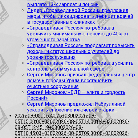
выплате 13-х зарплат и пенсий
Лидер «Справедливой России» предложил
меры, чтобы ликвидировать дефицит врачей
в государственных клиниках
«Справедливая Россия» потребовала
увеличить минимальную пенсию до 40% от
утраченного заработка
«Справедливая Россия» предлагает повысить
доходы и статус школьных учителей до
уровня госслужащих
«Справедливая Россия» потребовала усилить
контроль в коммунальной сфере
Сергей Миронов призвал федеральный центр
помочь городам Урала восстановить
очистные сооружения
Сергей Миронов: «ВДВ – элита и гордость
России!»
Сергей Миронов предложил Набиуллиной
ускорить снижение ключевой ставки
2026-08-05T16:40:25+0300
2026-08-
05T15:00:00+0300
2026-08-05T14:00:04+0300
2026-
08-05T12:45:19+0300
2026-08-
05T10:45:03+0300
2026-08-05T09:30:08+0300
2026-