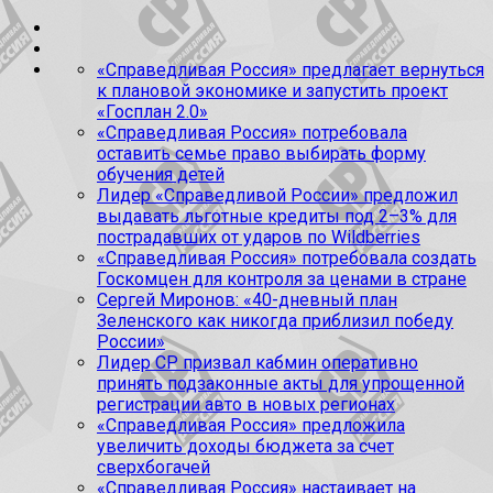
«Справедливая Россия» предлагает вернуться
к плановой экономике и запустить проект
«Госплан 2.0»
«Справедливая Россия» потребовала
оставить семье право выбирать форму
обучения детей
Лидер «Справедливой России» предложил
выдавать льготные кредиты под 2–3% для
пострадавших от ударов по Wildberries
«Справедливая Россия» потребовала создать
Госкомцен для контроля за ценами в стране
Сергей Миронов: «40-дневный план
Зеленского как никогда приблизил победу
России»
Лидер СР призвал кабмин оперативно
принять подзаконные акты для упрощенной
регистрации авто в новых регионах
«Справедливая Россия» предложила
увеличить доходы бюджета за счет
сверхбогачей
«Справедливая Россия» настаивает на