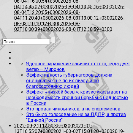
08-04T16:00:54+0300
2026-08-
04T14:45:07+0300
2026-08-04T13:45:16+0300
2026-
08-04T12:20:05+0300
2026-08-
04T11:20:40+0300
2026-08-03T13:00:12+0300
2026-
08-03T10:10:12+0300
2026-08-
02T10:00:39+0300
2026-08-01T12:30:59+0300
Ядерное заражение зависит от того, куда дует
ветер – Миронов
Эффективность губернаторов должна
оцениваться не по их пиару, а по
благосостоянию людей
Эффект «низкой базы»: кризис указывает на
необходимость срочной борьбы с бедностью
в России
Это провал чиновников, а не спортсменов
Это было голосование не за ЛДПР, а против
"Единой России"
2022-09-21T12:50:35+0300
2021-01-
13T16:55:07+0300
2021-03-02T15:01:20+0300
2019-