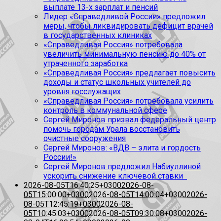
выплате 13-х зарплат и пенсий
Лидер «Справедливой России» предложил
меры, чтобы ликвидировать дефицит врачей
в государственных клиниках
«Справедливая Россия» потребовала
увеличить минимальную пенсию до 40% от
утраченного заработка
«Справедливая Россия» предлагает повысить
доходы и статус школьных учителей до
уровня госслужащих
«Справедливая Россия» потребовала усилить
контроль в коммунальной сфере
Сергей Миронов призвал федеральный центр
помочь городам Урала восстановить
очистные сооружения
Сергей Миронов: «ВДВ – элита и гордость
России!»
Сергей Миронов предложил Набиуллиной
ускорить снижение ключевой ставки
2026-08-05T16:40:25+0300
2026-08-
05T15:00:00+0300
2026-08-05T14:00:04+0300
2026-
08-05T12:45:19+0300
2026-08-
05T10:45:03+0300
2026-08-05T09:30:08+0300
2026-