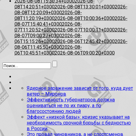
2026-08-08T15:30:34+0300
2026-08-
08T14:20:51+0300
2026-08-08T13:30:01+0300
2026-
08-08T12:20:09+0300
2026-08-
08T11:20:19+0300
2026-08-08T10:00:36+0300
2026-
08-07T15:40:41+0300
2026-08-
07T11:20:52+0300
2026-08-07T10:00:11+0300
2026-
08-07T09:00:27+0300
2026-08-
06T15:15:26+0300
2026-08-06T12:45:42+0300
2026-
08-06T11:45:50+0300
2026-08-
06T10:45:51+0300
2026-08-06T09:00:20+0300
Ядерное заражение зависит от того, куда дует
ветер – Миронов
Эффективность губернаторов должна
оцениваться не по их пиару, а по
благосостоянию людей
Эффект «низкой базы»: кризис указывает на
необходимость срочной борьбы с бедностью
в России
Это провал чиновников, а не спортсменов