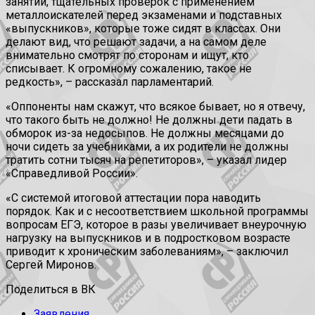
занятий, тщательных проверок с применением
металлоискателей перед экзаменами и подставных
«выпускников», которые тоже сидят в классах. Они
делают вид, что решают задачи, а на самом деле
внимательно смотрят по сторонам и ищут, кто
списывает. К огромному сожалению, такое не
редкость», – рассказал парламентарий.
«Оппоненты нам скажут, что всякое бывает, но я отвечу,
что такого быть не должно! Не должны дети падать в
обморок из-за недосыпов. Не должны месяцами до
ночи сидеть за учебниками, а их родители не должны
тратить сотни тысяч на репетиторов», – указал лидер
«Справедливой России».
«С системой итоговой аттестации пора наводить
порядок. Как и с несоответствием школьной программы
вопросам ЕГЭ, которое в разы увеличивает внеурочную
нагрузку на выпускников и в подростковом возрасте
приводит к хроническим заболеваниям», – заключил
Сергей Миронов.
Поделиться в ВК
Заявления