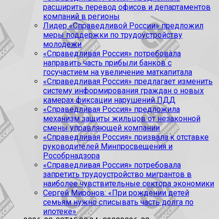
расширить перевод офисов и департаментов
компаний в регионы
Лидер «Справедливой России» предложил
меры поддержки по трудоустройству
молодежи
«Справедливая Россия» потребовала
направить часть прибыли банков с
госучастием на увеличение маткапитала
«Справедливая Россия» предлагает изменить
систему информирования граждан о новых
камерах фиксации нарушений ПДД
«Справедливая Россия» предложила
механизм защиты жильцов от незаконной
смены управляющей компании
«Справедливая Россия» призвала к отставке
руководителей Минпросвещения и
Рособрнадзора
«Справедливая Россия» потребовала
запретить трудоустройство мигрантов в
наиболее чувствительные сектора экономики
Сергей Миронов: «При рождении детей
семьям нужно списывать часть долга по
ипотеке»