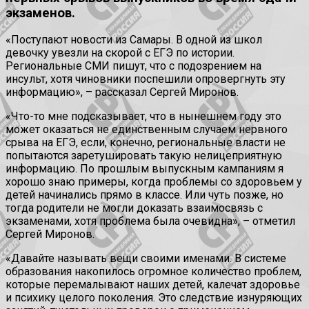
экзаменов.
«Поступают новости из Самары. В одной из школ
девочку увезли на скорой с ЕГЭ по истории.
Региональные СМИ пишут, что с подозрением на
инсульт, хотя чиновники поспешили опровергнуть эту
информацию», – рассказал Сергей Миронов.
«Что-то мне подсказывает, что в нынешнем году это
может оказаться не единственным случаем нервного
срыва на ЕГЭ, если, конечно, региональные власти не
попытаются заретушировать такую нелицеприятную
информацию. По прошлым выпускным кампаниям я
хорошо знаю примеры, когда проблемы со здоровьем у
детей начинались прямо в классе. Или чуть позже, но
тогда родители не могли доказать взаимосвязь с
экзаменами, хотя проблема была очевидна», – отметил
Сергей Миронов.
«Давайте называть вещи своими именами. В системе
образования накопилось огромное количество проблем,
которые перемалывают наших детей, калечат здоровье
и психику целого поколения. Это следствие изнуряющих