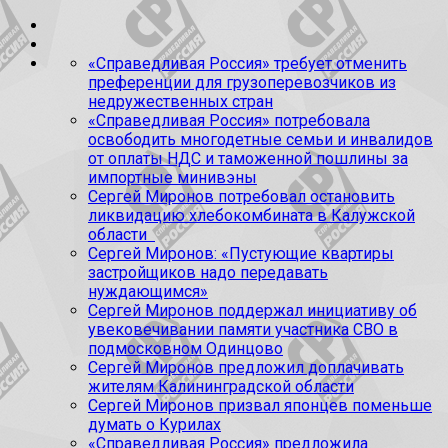
«Справедливая Россия» требует отменить
преференции для грузоперевозчиков из
недружественных стран
«Справедливая Россия» потребовала
освободить многодетные семьи и инвалидов
от оплаты НДС и таможенной пошлины за
импортные минивэны
Сергей Миронов потребовал остановить
ликвидацию хлебокомбината в Калужской
области
Сергей Миронов: «Пустующие квартиры
застройщиков надо передавать
нуждающимся»
Сергей Миронов поддержал инициативу об
увековечивании памяти участника СВО в
подмосковном Одинцово
Сергей Миронов предложил доплачивать
жителям Калининградской области
Сергей Миронов призвал японцев поменьше
думать о Курилах
«Справедливая Россия» предложила