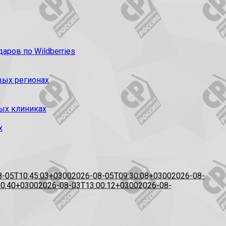
ров по Wildberries
вых регионах
ых клиниках
х
8-05T10:45:03+0300
2026-08-05T09:30:08+0300
2026-08-
20:40+0300
2026-08-03T13:00:12+0300
2026-08-