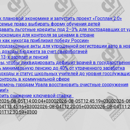
 плановой экономике и запустить проект «Госплан 2.0»
 семье право выбирать форму обучения детей
вать льготные кредиты под 2–3% для пострадавших от уда
оскомцен для контроля за ценами в стране
 как никогда приблизил победу России»
 подзаконные акты для упрощенной регистрации авто в но
 доходы бюджета за счет сверхбогачей
13-х зарплат и пенсий
, чтобы ликвидировать дефицит врачей в государственн
ь минимальную пенсию до 40% от утраченного заработка
доходы и статус школьных учителей до уровня госслужащи
контроль в коммунальной сфере
омочь городам Урала восстановить очистные сооружения
ии!»
рить снижение ключевой ставки
2026-08-05T14:00:04+0300
2026-08-05T12:45:19+0300
2026-0
04T13:45:16+0300
2026-08-04T12:20:05+0300
2026-08-04T11:
01T12:30:59+0300