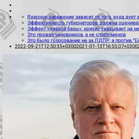
Ядерное заражение зависит от того, куда дует
Эффективность губернаторов должна оценивать
Эффект «низкой базы»: кризис указывает на н
Это провал чиновников, а не спортсменов
Это было голосование не за ЛДПР, а против "Е
2022-09-21T12:50:35+0300
2021-01-13T16:55:07+0300