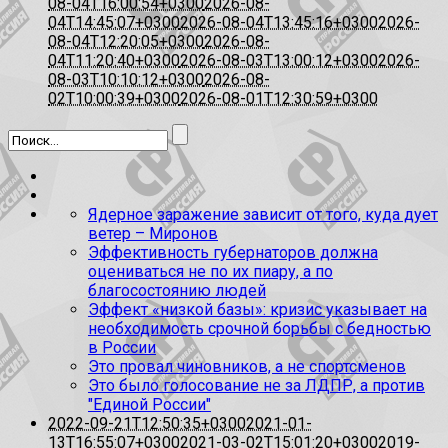
08-04T16:00:54+0300
2026-08-
04T14:45:07+0300
2026-08-04T13:45:16+0300
2026-
08-04T12:20:05+0300
2026-08-
04T11:20:40+0300
2026-08-03T13:00:12+0300
2026-
08-03T10:10:12+0300
2026-08-
02T10:00:39+0300
2026-08-01T12:30:59+0300
Ядерное заражение зависит от того, куда дует
ветер – Миронов
Эффективность губернаторов должна
оцениваться не по их пиару, а по
благосостоянию людей
Эффект «низкой базы»: кризис указывает на
необходимость срочной борьбы с бедностью
в России
Это провал чиновников, а не спортсменов
Это было голосование не за ЛДПР, а против
"Единой России"
2022-09-21T12:50:35+0300
2021-01-
13T16:55:07+0300
2021-03-02T15:01:20+0300
2019-