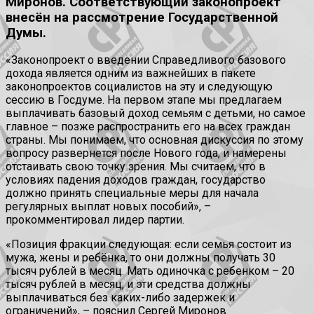
Миронов. Соответствующий законопроект
внесён на рассмотрение Государственной
Думы.
«Законопроект о введении Справедливого базового
дохода является одним из важнейших в пакете
законопроектов социалистов на эту и следующую
сессию в Госдуме. На первом этапе мы предлагаем
выплачивать базовый доход семьям с детьми, но самое
главное – позже распространить его на всех граждан
страны. Мы понимаем, что основная дискуссия по этому
вопросу развернется после Нового года, и намерены
отстаивать свою точку зрения. Мы считаем, что в
условиях падения доходов граждан, государство
должно принять специальные меры для начала
регулярных выплат новых пособий», –
прокомментировал лидер партии.
«Позиция фракции следующая: если семья состоит из
мужа, жены и ребёнка, то они должны получать 30
тысяч рублей в месяц. Мать одиночка с ребенком – 20
тысяч рублей в месяц, и эти средства должны
выплачиваться без каких-либо задержек и
ограничений», – пояснил Сергей Миронов.