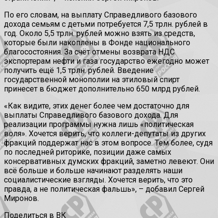
По его словам, на выплату Справедливого базового
дохода семьям с детьми потребуется 7,5 трлн. рублей в
год. Около 5,5 трлн. рублей можно взять из средств,
которые были накоплены в Фонде национального
благосостояния. За счёт отмены возврата НДС
экспортерам нефти и газа государство ежегодно может
получить ещё 1,5 трлн. рублей. Введение
государственной монополии на этиловый спирт
принесет в бюджет дополнительно 650 млрд рублей.
«Как видите, этих денег более чем достаточно для
выплаты Справедливого базового дохода. Для
реализации программы нужна лишь «политическая
воля». Хочется верить, что коллеги-депутаты из других
фракций поддержат нас в этом вопросе. Тем более, судя
по последней риторике, позиции даже самых
консервативных думских фракций, заметно левеют. Они
всё больше и больше начинают разделять наши
социалистические взгляды. Хочется верить, что это
правда, а не политическая фальшь», – добавил Сергей
Миронов.
Поделиться в ВК