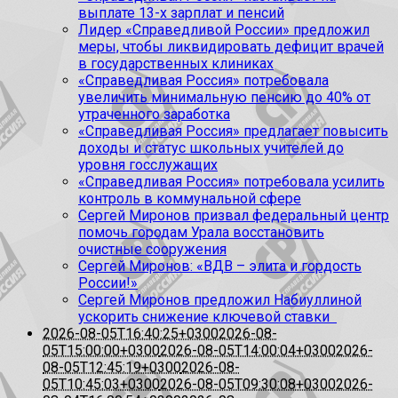
выплате 13-х зарплат и пенсий
Лидер «Справедливой России» предложил
меры, чтобы ликвидировать дефицит врачей
в государственных клиниках
«Справедливая Россия» потребовала
увеличить минимальную пенсию до 40% от
утраченного заработка
«Справедливая Россия» предлагает повысить
доходы и статус школьных учителей до
уровня госслужащих
«Справедливая Россия» потребовала усилить
контроль в коммунальной сфере
Сергей Миронов призвал федеральный центр
помочь городам Урала восстановить
очистные сооружения
Сергей Миронов: «ВДВ – элита и гордость
России!»
Сергей Миронов предложил Набиуллиной
ускорить снижение ключевой ставки
2026-08-05T16:40:25+0300
2026-08-
05T15:00:00+0300
2026-08-05T14:00:04+0300
2026-
08-05T12:45:19+0300
2026-08-
05T10:45:03+0300
2026-08-05T09:30:08+0300
2026-