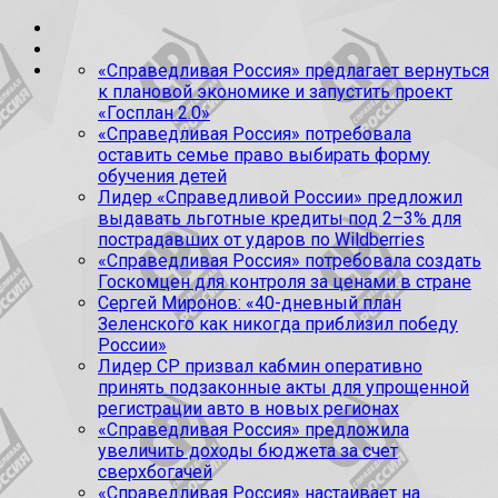
«Справедливая Россия» предлагает вернуться
к плановой экономике и запустить проект
«Госплан 2.0»
«Справедливая Россия» потребовала
оставить семье право выбирать форму
обучения детей
Лидер «Справедливой России» предложил
выдавать льготные кредиты под 2–3% для
пострадавших от ударов по Wildberries
«Справедливая Россия» потребовала создать
Госкомцен для контроля за ценами в стране
Сергей Миронов: «40-дневный план
Зеленского как никогда приблизил победу
России»
Лидер СР призвал кабмин оперативно
принять подзаконные акты для упрощенной
регистрации авто в новых регионах
«Справедливая Россия» предложила
увеличить доходы бюджета за счет
сверхбогачей
«Справедливая Россия» настаивает на