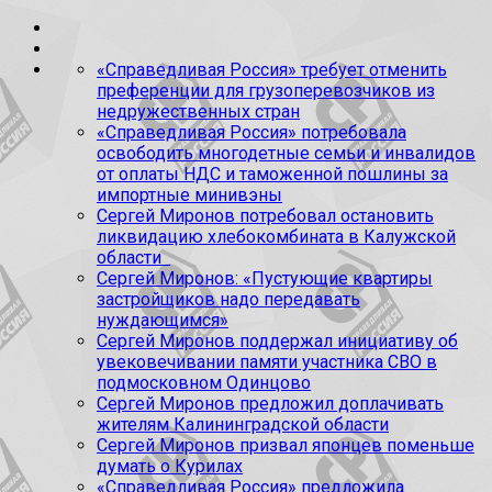
«Справедливая Россия» требует отменить
преференции для грузоперевозчиков из
недружественных стран
«Справедливая Россия» потребовала
освободить многодетные семьи и инвалидов
от оплаты НДС и таможенной пошлины за
импортные минивэны
Сергей Миронов потребовал остановить
ликвидацию хлебокомбината в Калужской
области
Сергей Миронов: «Пустующие квартиры
застройщиков надо передавать
нуждающимся»
Сергей Миронов поддержал инициативу об
увековечивании памяти участника СВО в
подмосковном Одинцово
Сергей Миронов предложил доплачивать
жителям Калининградской области
Сергей Миронов призвал японцев поменьше
думать о Курилах
«Справедливая Россия» предложила