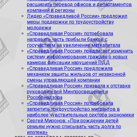
расширить перевод офисов и департаментов
компаний в регионы
Лидер «Справедливой России» предложил
меры поддержки по трудоустройству
молодежи
«Справедливая Россия» потребовала
направить часть прибыли банков с
госучастием на увеличение маткапитала
«Справедливая Россия» предлагает изменить
систему информирования граждан о новых
камерах фиксации нарушений ПДД
«Справедливая Россия» предложила
механизм защиты жильцов от незаконной
смены управляющей компании
«Справедливая Россия» призвала к отставке
руководителей Минпросвещения и
Рособрнадзора
«Справедливая Россия» потребовала
запретить трудоустройство мигрантов в
наиболее чувствительные сектора экономики
Сергей Миронов: «При рождении детей
семьям нужно списывать часть долга по
ипотеке»