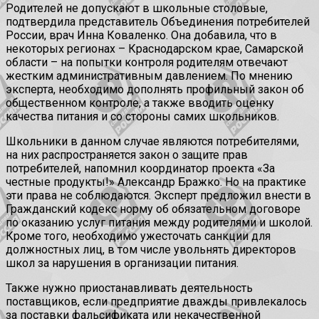
Родителей не допускают в школьные столовые,
подтвердила представитель Объединения потребителей
России, врач Инна Коваленко. Она добавила, что в
некоторых регионах – Краснодарском крае, Самарской
области – на попытки контроля родителям отвечают
жестким административным давлением. По мнению
эксперта, необходимо дополнять профильный закон об
общественном контроле, а также вводить оценку
качества питания и со стороны самих школьников.
Школьники в данном случае являются потребителями,
на них распространяется закон о защите прав
потребителей, напомнил координатор проекта «За
честные продукты!» Александр Бражко. Но на практике
эти права не соблюдаются. Эксперт предложил внести в
Гражданский кодекс норму об обязательном договоре
по оказанию услуг питания между родителями и школой.
Кроме того, необходимо ужесточать санкции для
должностных лиц, в том числе увольнять директоров
школ за нарушения в организации питания.
Также нужно приостанавливать деятельность
поставщиков, если предприятие дважды привлекалось
за поставки фальсификата или некачественной