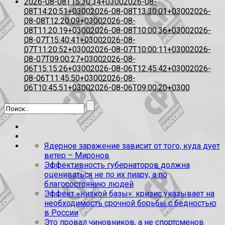
2026-08-08T15:30:34+0300
2026-08-
08T14:20:51+0300
2026-08-08T13:30:01+0300
2026-
08-08T12:20:09+0300
2026-08-
08T11:20:19+0300
2026-08-08T10:00:36+0300
2026-
08-07T15:40:41+0300
2026-08-
07T11:20:52+0300
2026-08-07T10:00:11+0300
2026-
08-07T09:00:27+0300
2026-08-
06T15:15:26+0300
2026-08-06T12:45:42+0300
2026-
08-06T11:45:50+0300
2026-08-
06T10:45:51+0300
2026-08-06T09:00:20+0300
Ядерное заражение зависит от того, куда дует
ветер – Миронов
Эффективность губернаторов должна
оцениваться не по их пиару, а по
благосостоянию людей
Эффект «низкой базы»: кризис указывает на
необходимость срочной борьбы с бедностью
в России
Это провал чиновников, а не спортсменов