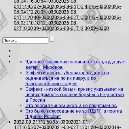
08-04T16:00:54+0300
2026-08-
04T14:45:07+0300
2026-08-04T13:45:16+0300
2026-
08-04T12:20:05+0300
2026-08-
04T11:20:40+0300
2026-08-03T13:00:12+0300
2026-
08-03T10:10:12+0300
2026-08-
02T10:00:39+0300
2026-08-01T12:30:59+0300
Ядерное заражение зависит от того, куда дует
ветер – Миронов
Эффективность губернаторов должна
оцениваться не по их пиару, а по
благосостоянию людей
Эффект «низкой базы»: кризис указывает на
необходимость срочной борьбы с бедностью
в России
Это провал чиновников, а не спортсменов
Это было голосование не за ЛДПР, а против
"Единой России"
2022-09-21T12:50:35+0300
2021-01-
13T16:55:07+0300
2021-03-02T15:01:20+0300
2019-