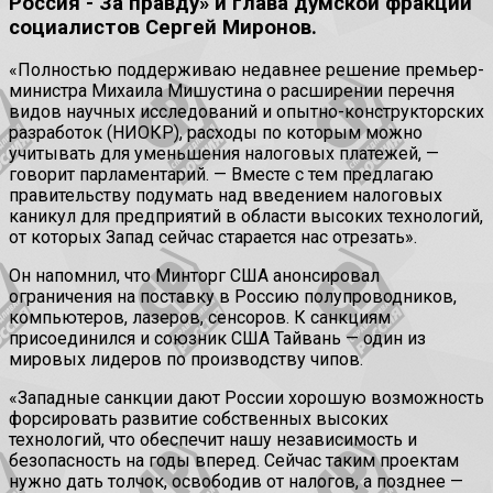
Россия - За правду» и глава думской фракции
социалистов Сергей Миронов.
«Полностью поддерживаю недавнее решение премьер-
министра Михаила Мишустина о расширении перечня
видов научных исследований и опытно-конструкторских
разработок (НИОКР), расходы по которым можно
учитывать для уменьшения налоговых платежей, —
говорит парламентарий. — Вместе с тем предлагаю
правительству подумать над введением налоговых
каникул для предприятий в области высоких технологий,
от которых Запад сейчас старается нас отрезать».
Он напомнил, что Минторг США анонсировал
ограничения на поставку в Россию полупроводников,
компьютеров, лазеров, сенсоров. К санкциям
присоединился и союзник США Тайвань — один из
мировых лидеров по производству чипов.
«Западные санкции дают России хорошую возможность
форсировать развитие собственных высоких
технологий, что обеспечит нашу независимость и
безопасность на годы вперед. Сейчас таким проектам
нужно дать толчок, освободив от налогов, а позднее —