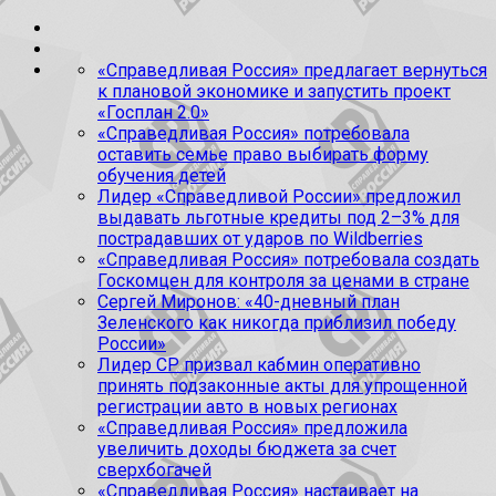
«Справедливая Россия» предлагает вернуться
к плановой экономике и запустить проект
«Госплан 2.0»
«Справедливая Россия» потребовала
оставить семье право выбирать форму
обучения детей
Лидер «Справедливой России» предложил
выдавать льготные кредиты под 2–3% для
пострадавших от ударов по Wildberries
«Справедливая Россия» потребовала создать
Госкомцен для контроля за ценами в стране
Сергей Миронов: «40-дневный план
Зеленского как никогда приблизил победу
России»
Лидер СР призвал кабмин оперативно
принять подзаконные акты для упрощенной
регистрации авто в новых регионах
«Справедливая Россия» предложила
увеличить доходы бюджета за счет
сверхбогачей
«Справедливая Россия» настаивает на