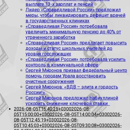
выплате 13-х зарплат и пенсий
Лидер «Справедливой России» предложил
меры, чтобы ликвидировать дефицит врачей
в государственных клиниках
«Справедливая Россия» потребовала
увеличить минимальную пенсию до 40% от
утраченного заработка
«Справедливая Россия» предлагает повысить
доходы и статус школьных учителей до
уровня госслужащих
«Справедливая Россия» потребовала усилить
контроль в коммунальной сфере
Сергей Миронов призвал федеральный центр
помочь городам Урала восстановить
очистные сооружения
Сергей Миронов: «ВДВ – элита и гордость
России!»
Сергей Миронов предложил Набиуллиной
ускорить снижение ключевой ставки
2026-08-05T16:40:25+0300
2026-08-
05T15:00:00+0300
2026-08-05T14:00:04+0300
2026-
08-05T12:45:19+0300
2026-08-
05T10:45:03+0300
2026-08-05T09:30:08+0300
2026-