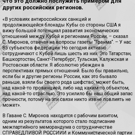
что это должно послужить примером для
других российских регионов.
«В условиях антироссийских санкций и
продолжающейся блокады Кубы со стороны США я
вижу большой потенциал развития экономических
отношений между Кубой и регионами России, – сказал
С. Миронов, отвечая на вопросы газеты “Гранма“. – У нас
85 субъектов федерации. Но сегодня активно
сотрудничают с Кубой лишь шесть из них. Это Татарстан,
Башкортостан, Санкт-Петербург, Тульская, Калужская и
Ростовская области. Я абсолютно убежден в
перспективах прямых отношений. Было бы правильно,
если бы и другие регионы России, как это бывало
раньше, взяли бы своего рода шефство, может быть,
над какой-то провинцией, либо над каким-то объектом,
над какой-то отраслью. Это усилило бы наш общий запас
прочности, потому на эти связи никто извне повлиять не
может».
В Гаване С. Миронов находится с рабочим визитом,
одним из результатов которого стало подписание
межпартийного меморандума о сотрудничестве
СПРАВЕДЛИВОЙ РОССИИИ и Коммунистической партии