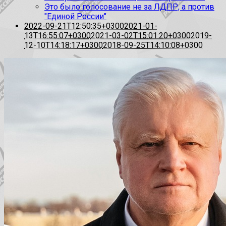
Это было голосование не за ЛДПР, а против
"Единой России"
2022-09-21T12:50:35+0300
2021-01-
13T16:55:07+0300
2021-03-02T15:01:20+0300
2019-
12-10T14:18:17+0300
2018-09-25T14:10:08+0300