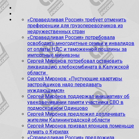
«Справедливая Россия» требует отменить
преференции для грузоперевозчиков из
недружественных стран
«Справедливая Россия» потребовала
освободить многодетные семьи и инвалидов
от оплаты НДС и таможенной пошлины за
импортные минивэны
Сергей Миронов потребовал остановить
ликвидацию хлебокомбината в Калужской
области
Сергей Миронов: «Пустующие квартиры
застройщиков надо передавать
нуждающимся»
Сергей Миронов поддержал инициативу об
увековечивании памяти участника СВО в
подмосковном Одинцово
Сергей Миронов предложил доплачивать
жителям Калининградской области
Сергей Миронов призвал японцев поменьше
думать о Курилах
«Справедливая Россия» предложила