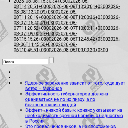
2026-08-08T15:30:34+0300
2026-08-
08T14:20:51+0300
2026-08-08T13:30:01+0300
2026-
08-08T12:20:09+0300
2026-08-
08T11:20:19+0300
2026-08-08T10:00:36+0300
2026-
08-07T15:40:41+0300
2026-08-
07T11:20:52+0300
2026-08-07T10:00:11+0300
2026-
08-07T09:00:27+0300
2026-08-
06T15:15:26+0300
2026-08-06T12:45:42+0300
2026-
08-06T11:45:50+0300
2026-08-
06T10:45:51+0300
2026-08-06T09:00:20+0300
Ядерное заражение зависит от того, куда дует
ветер – Миронов
Эффективность губернаторов должна
оцениваться не по их пиару, а по
благосостоянию людей
Эффект «низкой базы»: кризис указывает на
необходимость срочной борьбы с бедностью
в России
Это провал чиновников, а не спортсменов