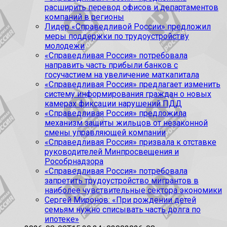
расширить перевод офисов и департаментов
компаний в регионы
Лидер «Справедливой России» предложил
меры поддержки по трудоустройству
молодежи
«Справедливая Россия» потребовала
направить часть прибыли банков с
госучастием на увеличение маткапитала
«Справедливая Россия» предлагает изменить
систему информирования граждан о новых
камерах фиксации нарушений ПДД
«Справедливая Россия» предложила
механизм защиты жильцов от незаконной
смены управляющей компании
«Справедливая Россия» призвала к отставке
руководителей Минпросвещения и
Рособрнадзора
«Справедливая Россия» потребовала
запретить трудоустройство мигрантов в
наиболее чувствительные сектора экономики
Сергей Миронов: «При рождении детей
семьям нужно списывать часть долга по
ипотеке»