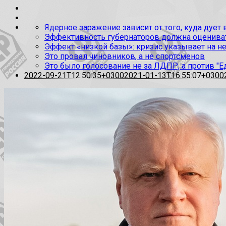
Ядерное заражение зависит от того, куда дует
Эффективность губернаторов должна оценивать
Эффект «низкой базы»: кризис указывает на н
Это провал чиновников, а не спортсменов
Это было голосование не за ЛДПР, а против "Е
2022-09-21T12:50:35+0300
2021-01-13T16:55:07+0300