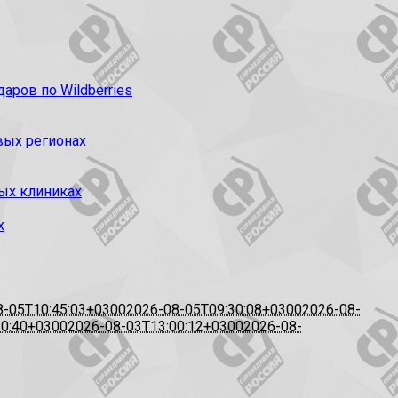
ров по Wildberries
вых регионах
ых клиниках
х
8-05T10:45:03+0300
2026-08-05T09:30:08+0300
2026-08-
20:40+0300
2026-08-03T13:00:12+0300
2026-08-