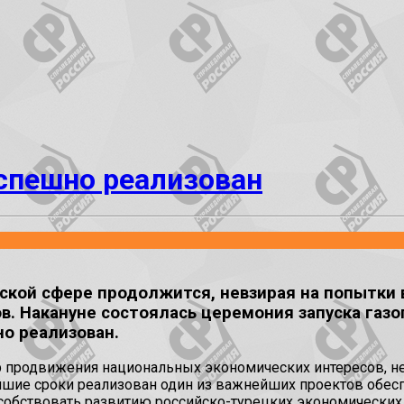
успешно реализован
еской сфере продолжится, невзирая на попытки
Накануне состоялась церемония запуска газопр
но реализован.
ер продвижения национальных экономических интересов,
айшие сроки реализован один из важнейших проектов обе
собствовать развитию российско-турецких экономических