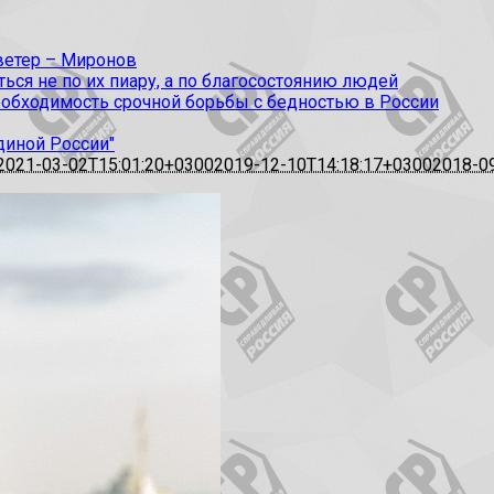
 ветер – Миронов
ся не по их пиару, а по благосостоянию людей
еобходимость срочной борьбы с бедностью в России
диной России"
2021-03-02T15:01:20+0300
2019-12-10T14:18:17+0300
2018-0