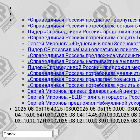
«Справедливая Россия» предлагает вернуться к
«Справедливая Россия» потребовала оставить
Лидер «Справедливой России» предложил выда
«Справедливая Россия» потребовала создать Г
Сергей Миронов: «40-дневный план Зеленского
Лидер СР призвал кабмин оперативно принять
«Справедливая Россия» предложила увеличить
«Справедливая Россия» настаивает на выплате 
Лидер «Справедливой России» предложил меры
«Справедливая Россия» потребовала увеличит
«Справедливая Россия» предлагает повысить 
«Справедливая Россия» потребовала усилить 
Сергей Миронов призвал федеральный центр п
Сергей Миронов: «ВДВ – элита и гордость Росс
Сергей Миронов предложил Набиуллиной уско
2026-08-05T16:40:25+0300
2026-08-05T15:00:00+0300
04T16:00:54+0300
2026-08-04T14:45:07+0300
2026-08-
03T10:10:12+0300
2026-08-02T10:00:39+0300
2026-08-