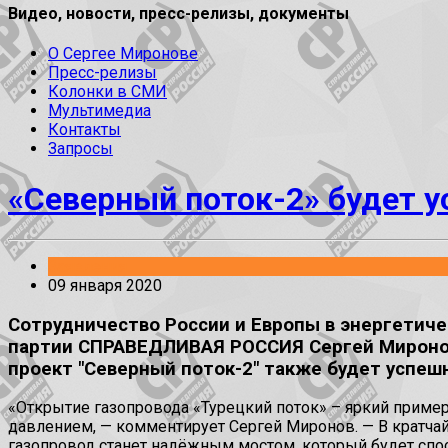
Видео, новости, пресс-релизы, документы
О Сергее Миронове
Пресс-релизы
Колонки в СМИ
Мультимедиа
Контакты
Запросы
«Северный поток-2» будет 
Заявления
09 января 2020
Сотрудничество России и Европы в энергетич
партии СПРАВЕДЛИВАЯ РОССИЯ Сергей Миронов. 
проект "Северный поток-2" также будет успеш
«Открытие газопровода «Турецкий поток» – яркий прим
давлением, — комментирует Сергей Миронов. — В кратч
газопровод станет надёжным мостом, который будет спо