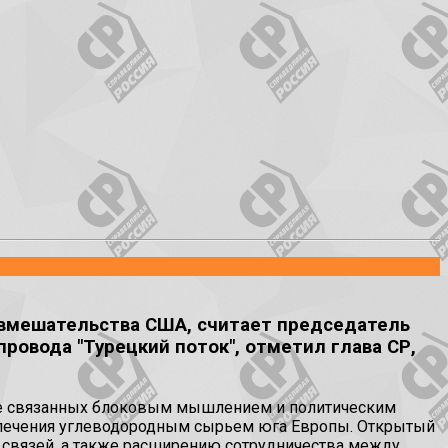
 вмешательства США, считает председатель
овода "Турецкий поток", отметил глава СР,
 не связанных блоковым мышлением и политическим
спечения углеводородным сырьем юга Европы. Открытый
 связей, а также расширению сотрудничества между