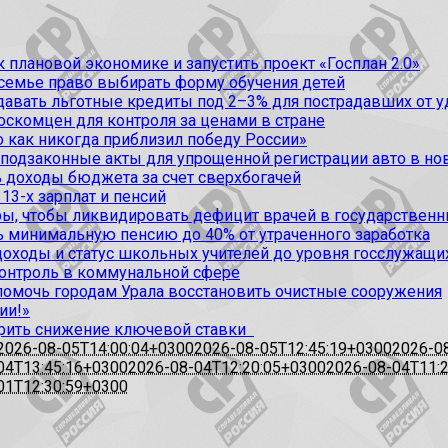
 плановой экономике и запустить проект «Госплан 2.0»
 семье право выбирать форму обучения детей
вать льготные кредиты под 2–3% для пострадавших от уда
оскомцен для контроля за ценами в стране
 как никогда приблизил победу России»
 подзаконные акты для упрощенной регистрации авто в но
 доходы бюджета за счет сверхбогачей
13-х зарплат и пенсий
, чтобы ликвидировать дефицит врачей в государственн
ь минимальную пенсию до 40% от утраченного заработка
доходы и статус школьных учителей до уровня госслужащи
контроль в коммунальной сфере
омочь городам Урала восстановить очистные сооружения
ии!»
рить снижение ключевой ставки
2026-08-05T14:00:04+0300
2026-08-05T12:45:19+0300
2026-0
04T13:45:16+0300
2026-08-04T12:20:05+0300
2026-08-04T11:
01T12:30:59+0300