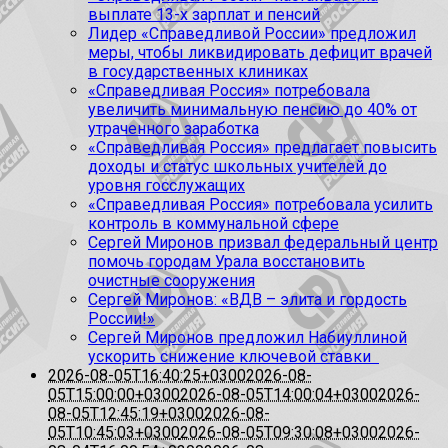
выплате 13-х зарплат и пенсий
Лидер «Справедливой России» предложил
меры, чтобы ликвидировать дефицит врачей
в государственных клиниках
«Справедливая Россия» потребовала
увеличить минимальную пенсию до 40% от
утраченного заработка
«Справедливая Россия» предлагает повысить
доходы и статус школьных учителей до
уровня госслужащих
«Справедливая Россия» потребовала усилить
контроль в коммунальной сфере
Сергей Миронов призвал федеральный центр
помочь городам Урала восстановить
очистные сооружения
Сергей Миронов: «ВДВ – элита и гордость
России!»
Сергей Миронов предложил Набиуллиной
ускорить снижение ключевой ставки
2026-08-05T16:40:25+0300
2026-08-
05T15:00:00+0300
2026-08-05T14:00:04+0300
2026-
08-05T12:45:19+0300
2026-08-
05T10:45:03+0300
2026-08-05T09:30:08+0300
2026-