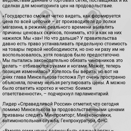
ведомствам данные о торговых сетях, поставщиках и их
сделках для мониторинга цен на продовольствие.
«Государство сможет четко видеть, как формируется
цена по всей цепочке – от производителя до полки
магазина, в режиме реального времени выявлять
причины ценовых скачков, понимать, кто и как на них
нажился. Мы «за»! Но что дальше? У правительства
давно есть право устанавливать предельную стоимость
на товары первой необходимости, но оно ни разу им не
воспользовалось, хотя поводов было предостаточно.
Мы пытались законодательно обязать чиновников это
делать – отбиваются руками и ногами. Может, теперь
позиция изменилась? Хотелось бы верить, но вот на
днях глава Минсельхоза госпожа Лут очень пространно
объясняла, почему нельзя регулировать цены. А можно
было ответить коротко и честно: боимся
ответственности», – подчеркнул парламентарий.
Лидер «Справедливой России» отметил, что сегодня
помимо Минсельхоза за продовольственными ценами
призваны следить Минпромторг, Минэкономики,
антимонопольная служба, Генпрокуратура, ФНС.
«Вместо семи нянек должен быть единый орган –