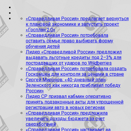
«Справедливая Россия» предлагает вернуться
к плановой экономике и запустить проект
«Госплан 2.0»
«Справедливая Россия» потребовала
оставить семье право выбирать форму
обучения детей
Лидер «Справедливой России» предложил
выдавать льготные кредиты под 2–3% для
пострадавших от ударов по Wildberries
«Справедливая Россия» потребовала создать
Госкомцен для контроля за ценами в стране
Сергей Миронов: «40-дневный план
Зеленского как никогда приблизил победу
России»
Лидер СР призвал кабмин оперативно
принять подзаконные акты для упрощенной
регистрации авто в новых регионах
«Справедливая Россия» предложила
увеличить доходы бюджета за счет
сверхбогачей
«Справедливая Россия» настаивает на