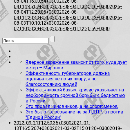
08-04T16:00:54+0300
2026-08-
04T14:45:07+0300
2026-08-04T13:45:16+0300
2026-
08-04T12:20:05+0300
2026-08-
04T11:20:40+0300
2026-08-03T13:00:12+0300
2026-
08-03T10:10:12+0300
2026-08-
02T10:00:39+0300
2026-08-01T12:30:59+0300
Ядерное заражение зависит от того, куда дует
ветер – Миронов
Эффективность губернаторов должна
оцениваться не по их пиару, а по
благосостоянию людей
Эффект «низкой базы»: кризис указывает на
необходимость срочной борьбы с бедностью
в России
Это провал чиновников, а не спортсменов
Это было голосование не за ЛДПР, а против
"Единой России"
2022-09-21T12:50:35+0300
2021-01-
13T16:55:07+0300
2021-03-02T15:01:20+0300
2019-