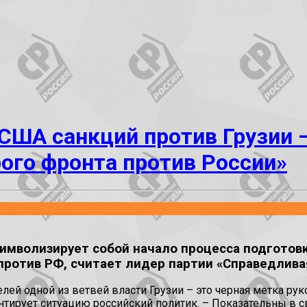
США санкций против Грузии 
ого фронта против России»
символизирует собой начало процесса подготов
против РФ, считает лидер партии «Справедливая
ей одной из ветвей власти Грузии – это черная метка рук
тирует ситуацию российский политик. – Показательны в с