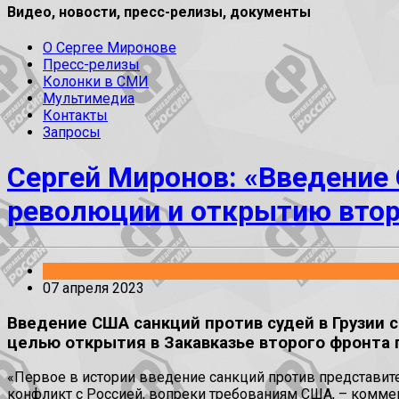
Видео, новости, пресс-релизы, документы
О Сергее Миронове
Пресс-релизы
Колонки в СМИ
Мультимедиа
Контакты
Запросы
Сергей Миронов: «Введение 
революции и открытию втор
Заявления
07 апреля 2023
Введение США санкций против судей в Грузии 
целью открытия в Закавказье второго фронта 
«Первое в истории введение санкций против представител
конфликт с Россией, вопреки требованиям США, – коммен