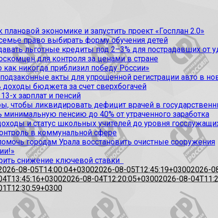
 плановой экономике и запустить проект «Госплан 2.0»
 семье право выбирать форму обучения детей
вать льготные кредиты под 2–3% для пострадавших от уда
оскомцен для контроля за ценами в стране
 как никогда приблизил победу России»
 подзаконные акты для упрощенной регистрации авто в но
 доходы бюджета за счет сверхбогачей
13-х зарплат и пенсий
, чтобы ликвидировать дефицит врачей в государственн
ь минимальную пенсию до 40% от утраченного заработка
доходы и статус школьных учителей до уровня госслужащи
контроль в коммунальной сфере
омочь городам Урала восстановить очистные сооружения
ии!»
рить снижение ключевой ставки
2026-08-05T14:00:04+0300
2026-08-05T12:45:19+0300
2026-0
04T13:45:16+0300
2026-08-04T12:20:05+0300
2026-08-04T11:
01T12:30:59+0300