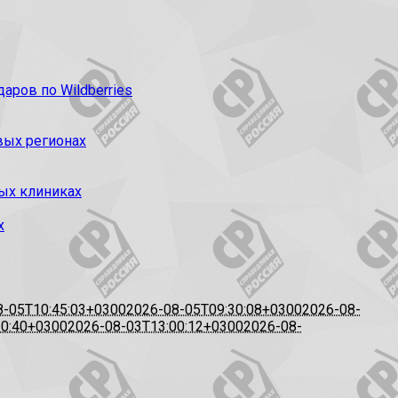
ров по Wildberries
вых регионах
ых клиниках
х
8-05T10:45:03+0300
2026-08-05T09:30:08+0300
2026-08-
20:40+0300
2026-08-03T13:00:12+0300
2026-08-