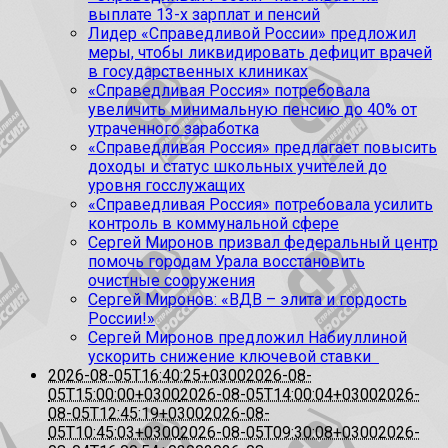
выплате 13-х зарплат и пенсий
Лидер «Справедливой России» предложил
меры, чтобы ликвидировать дефицит врачей
в государственных клиниках
«Справедливая Россия» потребовала
увеличить минимальную пенсию до 40% от
утраченного заработка
«Справедливая Россия» предлагает повысить
доходы и статус школьных учителей до
уровня госслужащих
«Справедливая Россия» потребовала усилить
контроль в коммунальной сфере
Сергей Миронов призвал федеральный центр
помочь городам Урала восстановить
очистные сооружения
Сергей Миронов: «ВДВ – элита и гордость
России!»
Сергей Миронов предложил Набиуллиной
ускорить снижение ключевой ставки
2026-08-05T16:40:25+0300
2026-08-
05T15:00:00+0300
2026-08-05T14:00:04+0300
2026-
08-05T12:45:19+0300
2026-08-
05T10:45:03+0300
2026-08-05T09:30:08+0300
2026-