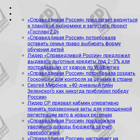
«Справедливая Россия» предлагает вернуться
к плановой экономике и запустить проект
«Госплан 2.0»
«Справедливая Россия» потребовала
оставить семье право выбирать форму
обучения детей
Лидер «Справедливой России» предложил
выдавать льготные кредиты под 2–3% для
пострадавших от ударов по Wildberries
«Справедливая Россия» потребовала создать
Госкомцен для контроля за ценами в стране
Сергей Миронов: «40-дневный план
Зеленского как никогда приблизил победу
России»
Лидер СР призвал кабмин оперативно
принять подзаконные акты для упрощенной
регистрации авто в новых регионах
«Справедливая Россия» предложила
увеличить доходы бюджета за счет
сверхбогачей
«Справедливая Россия» настаивает на