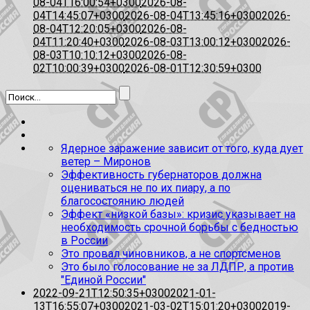
08-04T16:00:54+0300
2026-08-
04T14:45:07+0300
2026-08-04T13:45:16+0300
2026-
08-04T12:20:05+0300
2026-08-
04T11:20:40+0300
2026-08-03T13:00:12+0300
2026-
08-03T10:10:12+0300
2026-08-
02T10:00:39+0300
2026-08-01T12:30:59+0300
Ядерное заражение зависит от того, куда дует
ветер – Миронов
Эффективность губернаторов должна
оцениваться не по их пиару, а по
благосостоянию людей
Эффект «низкой базы»: кризис указывает на
необходимость срочной борьбы с бедностью
в России
Это провал чиновников, а не спортсменов
Это было голосование не за ЛДПР, а против
"Единой России"
2022-09-21T12:50:35+0300
2021-01-
13T16:55:07+0300
2021-03-02T15:01:20+0300
2019-