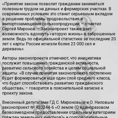
«Принятие закона позволит гражданам заниматься
полезным трудом на дачных и фермерских участках. В
современных условиях это станет серьезным вкладом
в решение проблемы продовольствия и
импортозамещения сельхозпродукции, – отметил
Сергей Миронов. – Законопроект также дает
возможность вдохнуть «вторую жизнь» в заброшенные
земли. Ведь по официальной статистике за последние 20
лет с карты России исчезли более 23 000 сел и
деревень».
Авторы законопроекта отмечают, что инициатива
послужит повышению гражданской активности,
развитию сельского хозяйства и целям социальной
защиты. «В случае принятия законопроекта постепенно
будет формироваться еще один слой среднего класса,
что будет способствовать развитию гражданского
общества», – говорится в пояснительной записке к
проекту закона.
Внесенный депутатами ГД С. Мироновым и О. Ниловым
законопроект № 920244-6 «О земле (О единоразовом
безвозмездном предоставлении отдельным категориям
граждан земельных участков)» и сопроводительные