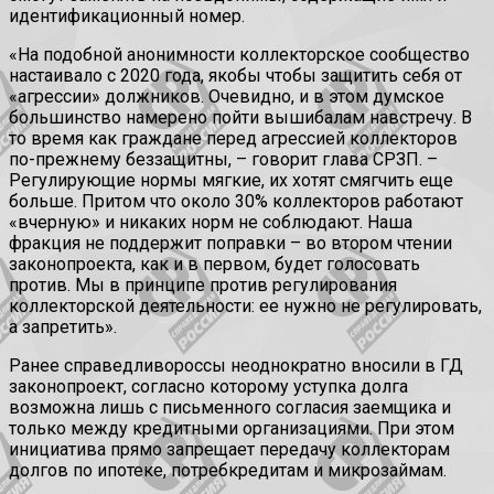
идентификационный номер.
«На подобной анонимности коллекторское сообщество
настаивало с 2020 года, якобы чтобы защитить себя от
«агрессии» должников. Очевидно, и в этом думское
большинство намерено пойти вышибалам навстречу. В
то время как граждане перед агрессией коллекторов
по-прежнему беззащитны, – говорит глава СРЗП. –
Регулирующие нормы мягкие, их хотят смягчить еще
больше. Притом что около 30% коллекторов работают
«вчерную» и никаких норм не соблюдают. Наша
фракция не поддержит поправки – во втором чтении
законопроекта, как и в первом, будет голосовать
против. Мы в принципе против регулирования
коллекторской деятельности: ее нужно не регулировать,
а запретить».
Ранее справедливороссы неоднократно вносили в ГД
законопроект, согласно которому уступка долга
возможна лишь с письменного согласия заемщика и
только между кредитными организациями. При этом
инициатива прямо запрещает передачу коллекторам
долгов по ипотеке, потребкредитам и микрозаймам.