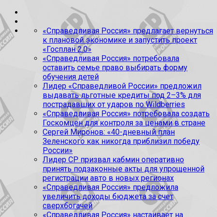
«Справедливая Россия» предлагает вернуться
к плановой экономике и запустить проект
«Госплан 2.0»
«Справедливая Россия» потребовала
оставить семье право выбирать форму
обучения детей
Лидер «Справедливой России» предложил
выдавать льготные кредиты под 2–3% для
пострадавших от ударов по Wildberries
«Справедливая Россия» потребовала создать
Госкомцен для контроля за ценами в стране
Сергей Миронов: «40-дневный план
Зеленского как никогда приблизил победу
России»
Лидер СР призвал кабмин оперативно
принять подзаконные акты для упрощенной
регистрации авто в новых регионах
«Справедливая Россия» предложила
увеличить доходы бюджета за счет
сверхбогачей
«Справедливая Россия» настаивает на