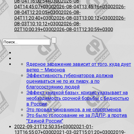
08-04T16:00:54+0300
2026-08-
04T14:45:07+0300
2026-08-04T13:45:16+0300
2026-
08-04T12:20:05+0300
2026-08-
04T11:20:40+0300
2026-08-03T13:00:12+0300
2026-
08-03T10:10:12+0300
2026-08-
02T10:00:39+0300
2026-08-01T12:30:59+0300
Ядерное заражение зависит от того, куда дует
ветер – Миронов
Эффективность губернаторов должна
оцениваться не по их пиару, а по
благосостоянию людей
Эффект «низкой базы»: кризис указывает на
необходимость срочной борьбы с бедностью
в России
Это провал чиновников, а не спортсменов
Это было голосование не за ЛДПР, а против
"Единой России"
2022-09-21T12:50:35+0300
2021-01-
13T16:55:07+0300
2021-03-02T15:01:20+0300
2019-