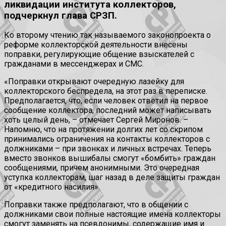
ликвидации института коллекторов,
подчеркнул глава СРЗП.
Ко второму чтению так называемого законопроекта о
реформе коллекторской деятельности внесены
поправки, регулирующие общение взыскателей с
гражданами в мессенджерах и СМС.
«Поправки открывают очередную лазейку для
коллекторского беспредела, на этот раз в переписке.
Предполагается, что, если человек ответил на первое
сообщение коллектора, последний может написывать
хоть целый день, – отмечает Сергей Миронов. –
Напомню, что на протяжении долгих лет со скрипом
принимались ограничения на контакты коллекторов с
должниками – при звонках и личных встречах. Теперь
вместо звонков вышибалы смогут «бомбить» граждан
сообщениями, причем анонимными. Это очередная
уступка коллекторам, шаг назад в деле защиты граждан
от «кредитного насилия».
Поправки также предполагают, что в общении с
должниками свои полные настоящие имена коллекторы
смогут заменять на псевдонимы, содержащие имя и