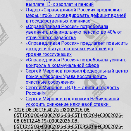
выплате 13-х зарплат и пенсий
Лидер «Справедливой России» предложил
меры, чтобы ликвидировать дефицит врачей
в государственных клиниках
«Справедливая Россия» потребовала
увеличить минимальную пенсию до 40% от
утраченного заработка
«Справедливая Россия» предлагает повысить
доходы и статус школьных учителей до
уровня госслужащих
«Справедливая Россия» потребовала усилить
контроль в коммунальной сфере
Сергей Миронов призвал федеральный центр
помочь городам Урала восстановить
очистные сооружения
Сергей Миронов: «ВДВ – элита и гордость
России!»
Сергей Миронов предложил Набиуллиной
ускорить снижение ключевой ставки
2026-08-05T16:40:25+0300
2026-08-
05T15:00:00+0300
2026-08-05T14:00:04+0300
2026-
08-05T12:45:19+0300
2026-08-
05T10:45:03+0300
2026-08-05T09:30:08+0300
2026-