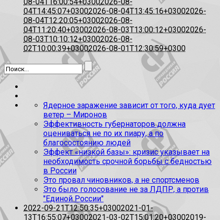
08-04T16:00:54+0300
2026-08-
04T14:45:07+0300
2026-08-04T13:45:16+0300
2026-
08-04T12:20:05+0300
2026-08-
04T11:20:40+0300
2026-08-03T13:00:12+0300
2026-
08-03T10:10:12+0300
2026-08-
02T10:00:39+0300
2026-08-01T12:30:59+0300
Ядерное заражение зависит от того, куда дует
ветер – Миронов
Эффективность губернаторов должна
оцениваться не по их пиару, а по
благосостоянию людей
Эффект «низкой базы»: кризис указывает на
необходимость срочной борьбы с бедностью
в России
Это провал чиновников, а не спортсменов
Это было голосование не за ЛДПР, а против
"Единой России"
2022-09-21T12:50:35+0300
2021-01-
13T16:55:07+0300
2021-03-02T15:01:20+0300
2019-