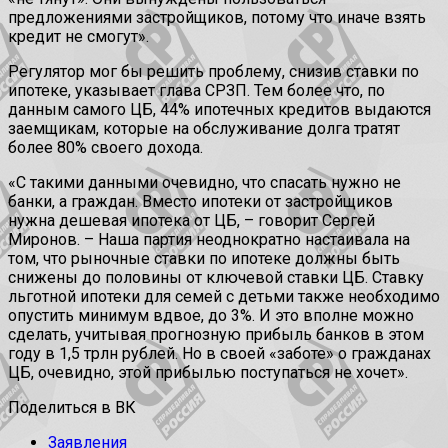
предложениями застройщиков, потому что иначе взять
кредит не смогут».
Регулятор мог бы решить проблему, снизив ставки по
ипотеке, указывает глава СРЗП. Тем более что, по
данным самого ЦБ, 44% ипотечных кредитов выдаются
заемщикам, которые на обслуживание долга тратят
более 80% своего дохода.
«С такими данными очевидно, что спасать нужно не
банки, а граждан. Вместо ипотеки от застройщиков
нужна дешевая ипотека от ЦБ, – говорит Сергей
Миронов. – Наша партия неоднократно настаивала на
том, что рыночные ставки по ипотеке должны быть
снижены до половины от ключевой ставки ЦБ. Ставку
льготной ипотеки для семей с детьми также необходимо
опустить минимум вдвое, до 3%. И это вполне можно
сделать, учитывая прогнозную прибыль банков в этом
году в 1,5 трлн рублей. Но в своей «заботе» о гражданах
ЦБ, очевидно, этой прибылью поступаться не хочет».
Поделиться в ВК
Заявления