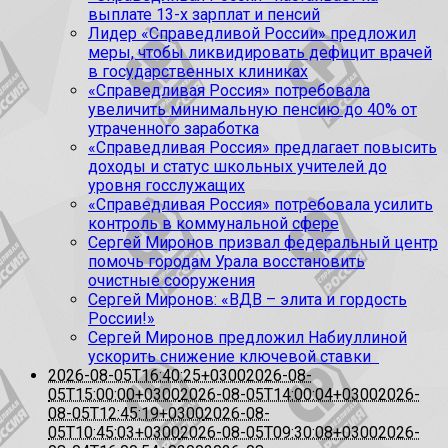
выплате 13-х зарплат и пенсий
Лидер «Справедливой России» предложил
меры, чтобы ликвидировать дефицит врачей
в государственных клиниках
«Справедливая Россия» потребовала
увеличить минимальную пенсию до 40% от
утраченного заработка
«Справедливая Россия» предлагает повысить
доходы и статус школьных учителей до
уровня госслужащих
«Справедливая Россия» потребовала усилить
контроль в коммунальной сфере
Сергей Миронов призвал федеральный центр
помочь городам Урала восстановить
очистные сооружения
Сергей Миронов: «ВДВ – элита и гордость
России!»
Сергей Миронов предложил Набиуллиной
ускорить снижение ключевой ставки
2026-08-05T16:40:25+0300
2026-08-
05T15:00:00+0300
2026-08-05T14:00:04+0300
2026-
08-05T12:45:19+0300
2026-08-
05T10:45:03+0300
2026-08-05T09:30:08+0300
2026-