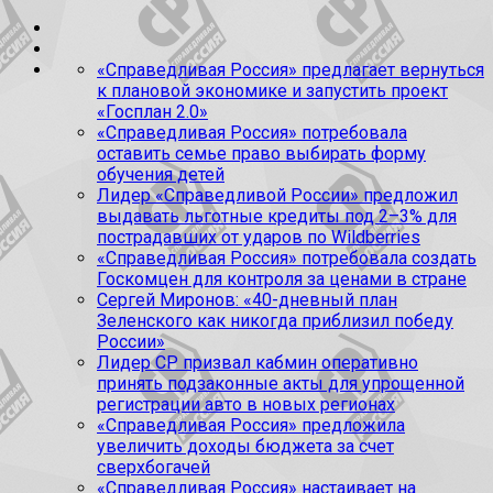
«Справедливая Россия» предлагает вернуться
к плановой экономике и запустить проект
«Госплан 2.0»
«Справедливая Россия» потребовала
оставить семье право выбирать форму
обучения детей
Лидер «Справедливой России» предложил
выдавать льготные кредиты под 2–3% для
пострадавших от ударов по Wildberries
«Справедливая Россия» потребовала создать
Госкомцен для контроля за ценами в стране
Сергей Миронов: «40-дневный план
Зеленского как никогда приблизил победу
России»
Лидер СР призвал кабмин оперативно
принять подзаконные акты для упрощенной
регистрации авто в новых регионах
«Справедливая Россия» предложила
увеличить доходы бюджета за счет
сверхбогачей
«Справедливая Россия» настаивает на