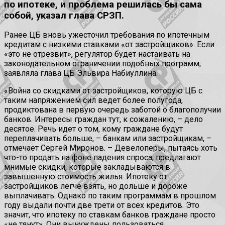
по ипотеке, и проблема решилась бы сама
собой, указал глава СРЗП.
Ранее ЦБ вновь ужесточил требования по ипотечным
кредитам с низкими ставками «от застройщиков». Если
«это не отрезвит», регулятор будет настаивать на
законодательном ограничении подобных программ,
заявляла глава ЦБ Эльвира Набиуллина.
«Война со скидками от застройщиков, которую ЦБ с
таким напряжением сил ведет более полугода,
продиктована в первую очередь заботой о благополучии
банков. Интересы граждан тут, к сожалению, – дело
десятое. Речь идет о том, кому граждане будут
переплачивать больше, – банкам или застройщикам, –
отмечает Сергей Миронов. – Девелоперы, пытаясь хоть
что-то продать на фоне падения спроса, предлагают
мнимые скидки, которые закладываются в
завышенную стоимость жилья. Ипотеку от
застройщиков легче взять, но дольше и дороже
выплачивать. Однако по таким программам в прошлом
году выдали почти две трети от всех кредитов. Это
значит, что ипотеку по ставкам банков граждане просто
«не тянут». Они вынуждены пользоваться