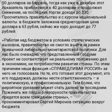
50 долларов за баррель, тогда как уже в декабре этот
показатель приблизился к 40 долларам и продолжил
снижение, на последних торгах доходя до $30.
Просчиталось правительство и с курсом национальной
валюты: в бюджете заложена среднегодовая цена
доллара в 63 рубля, сейчас же курс доходит до 77
рублей.
«Работая над бюджетом в условиях стратегических
вызовов, правительство не смогло выйти за рамки
привычной либерально-монетаристской политики. Для
нас было очевидно, что представленный Госдуме
проект не соответствует ни реальному положению дел
в экономике, ни потребностям развития страны. По этим
причинам наша фракция «СПРАВЕДЛИВАЯ РОССИЯ» за
него не голосовала. Но те, кто готовил этот документ, кто
его поддержал, должны нести ответственность – и
политическую, и профессиональную. Тем более, что
вероятное урезание может стать далеко не последним.
Пожинать же плоды близорукости правительства
придется всем гражданам страны», –
прокомментировал Сергей Миронов ситуацию вокруг
бюджета.