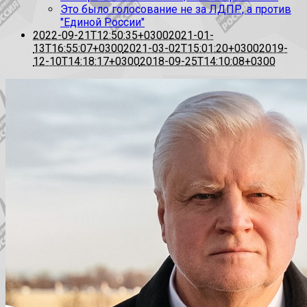
Это было голосование не за ЛДПР, а против
"Единой России"
2022-09-21T12:50:35+0300
2021-01-
13T16:55:07+0300
2021-03-02T15:01:20+0300
2019-
12-10T14:18:17+0300
2018-09-25T14:10:08+0300