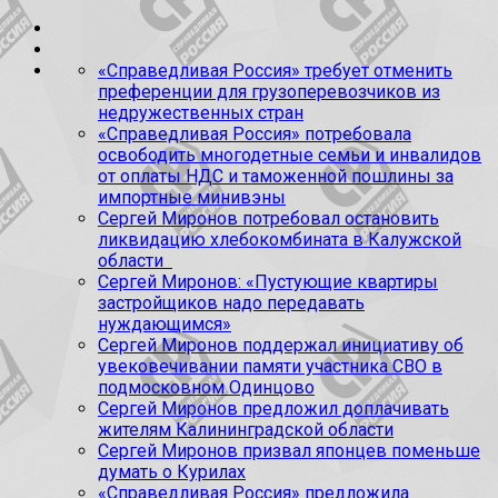
«Справедливая Россия» требует отменить
преференции для грузоперевозчиков из
недружественных стран
«Справедливая Россия» потребовала
освободить многодетные семьи и инвалидов
от оплаты НДС и таможенной пошлины за
импортные минивэны
Сергей Миронов потребовал остановить
ликвидацию хлебокомбината в Калужской
области
Сергей Миронов: «Пустующие квартиры
застройщиков надо передавать
нуждающимся»
Сергей Миронов поддержал инициативу об
увековечивании памяти участника СВО в
подмосковном Одинцово
Сергей Миронов предложил доплачивать
жителям Калининградской области
Сергей Миронов призвал японцев поменьше
думать о Курилах
«Справедливая Россия» предложила