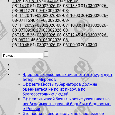
2026-08-08T15:30:34+0300
2026-08-
08T14:20:51+0300
2026-08-08T13:30:01+0300
2026-
08-08T12:20:09+0300
2026-08-
08T11:20:19+0300
2026-08-08T10:00:36+0300
2026-
08-07T15:40:41+0300
2026-08-
07T11:20:52+0300
2026-08-07T10:00:11+0300
2026-
08-07T09:00:27+0300
2026-08-
06T15:15:26+0300
2026-08-06T12:45:42+0300
2026-
08-06T11:45:50+0300
2026-08-
06T10:45:51+0300
2026-08-06T09:00:20+0300
Ядерное заражение зависит от того, куда дует
ветер – Миронов
Эффективность губернаторов должна
оцениваться не по их пиару, а по
благосостоянию людей
Эффект «низкой базы»: кризис указывает на
необходимость срочной борьбы с бедностью
в России
Это провал чиновников, а не спортсменов