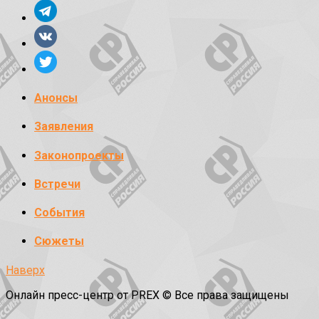
Анонсы
Заявления
Законопроекты
Встречи
События
Сюжеты
Наверх
Онлайн пресс-центр от PREX © Все права защищены