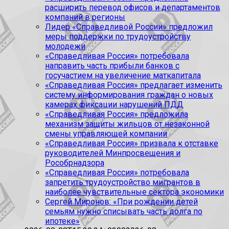
расширить перевод офисов и департаментов
компаний в регионы
Лидер «Справедливой России» предложил
меры поддержки по трудоустройству
молодежи
«Справедливая Россия» потребовала
направить часть прибыли банков с
госучастием на увеличение маткапитала
«Справедливая Россия» предлагает изменить
систему информирования граждан о новых
камерах фиксации нарушений ПДД
«Справедливая Россия» предложила
механизм защиты жильцов от незаконной
смены управляющей компании
«Справедливая Россия» призвала к отставке
руководителей Минпросвещения и
Рособрнадзора
«Справедливая Россия» потребовала
запретить трудоустройство мигрантов в
наиболее чувствительные сектора экономики
Сергей Миронов: «При рождении детей
семьям нужно списывать часть долга по
ипотеке»