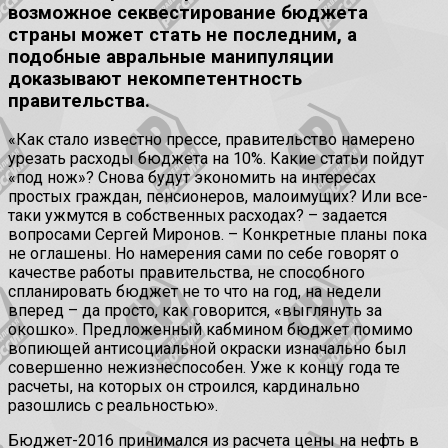
возможное секвестирование бюджета
страны может стать не последним, а
подобные авральные манипуляции
доказывают некомпетентность
правительства.
«Как стало известно прессе, правительство намерено
урезать расходы бюджета на 10%. Какие статьи пойдут
«под нож»? Снова будут экономить на интересах
простых граждан, пенсионеров, малоимущих? Или все-
таки ужмутся в собственных расходах? – задается
вопросами Сергей Миронов. – Конкретные планы пока
не оглашены. Но намерения сами по себе говорят о
качестве работы правительства, не способного
спланировать бюджет не то что на год, на недели
вперед – да просто, как говорится, «выглянуть за
окошко». Предложенный кабмином бюджет помимо
вопиющей антисоциальной окраски изначально был
совершенно нежизнеспособен. Уже к концу года те
расчеты, на которых он строился, кардинально
разошлись с реальностью».
Бюджет-2016 принимался из расчета цены на нефть в