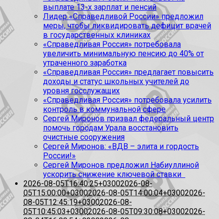
выплате 13-х зарплат и пенсий
Лидер «Справедливой России» предложил
меры, чтобы ликвидировать дефицит врачей
в государственных клиниках
«Справедливая Россия» потребовала
увеличить минимальную пенсию до 40% от
утраченного заработка
«Справедливая Россия» предлагает повысить
доходы и статус школьных учителей до
уровня госслужащих
«Справедливая Россия» потребовала усилить
контроль в коммунальной сфере
Сергей Миронов призвал федеральный центр
помочь городам Урала восстановить
очистные сооружения
Сергей Миронов: «ВДВ – элита и гордость
России!»
Сергей Миронов предложил Набиуллиной
ускорить снижение ключевой ставки
2026-08-05T16:40:25+0300
2026-08-
05T15:00:00+0300
2026-08-05T14:00:04+0300
2026-
08-05T12:45:19+0300
2026-08-
05T10:45:03+0300
2026-08-05T09:30:08+0300
2026-