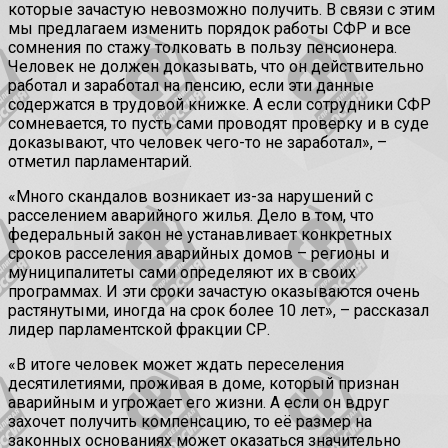
которые зачастую невозможно получить. В связи с этим
мы предлагаем изменить порядок работы СФР и все
сомнения по стажу толковать в пользу пенсионера.
Человек не должен доказывать, что он действительно
работал и заработал на пенсию, если эти данные
содержатся в трудовой книжке. А если сотрудники СФР
сомневается, то пусть сами проводят проверку и в суде
доказывают, что человек чего-то не заработал», –
отметил парламентарий.
«Много скандалов возникает из-за нарушений с
расселением аварийного жилья. Дело в том, что
федеральный закон не устанавливает конкретных
сроков расселения аварийных домов – регионы и
муниципалитеты сами определяют их в своих
программах. И эти сроки зачастую оказываются очень
растянутыми, иногда на срок более 10 лет», – рассказал
лидер парламентской фракции СР.
«В итоге человек может ждать переселения
десятилетиями, проживая в доме, который признан
аварийным и угрожает его жизни. А если он вдруг
захочет получить компенсацию, то её размер на
законных основаниях может оказаться значительно