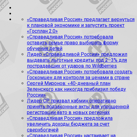
«Справедливая Россия» предлагает вернуться
к плановой экономике и запустить проект
«Госплан 2.0»
«Справедливая Россия» потребовала
оставить семье право выбирать форму
обучения детей
Лидер «Справедливой России» предложил
выдавать льготные кредиты под 2–3% для
пострадавших от ударов по Wildberries
«Справедливая Россия» потребовала создать
Госкомцен для контроля за ценами в стране
Сергей Миронов: «40-дневный план
Зеленского как никогда приблизил победу
России»
Лидер СР призвал кабмин оперативно
принять подзаконные акты для упрощенной
регистрации авто в новых регионах
«Справедливая Россия» предложила
увеличить доходы бюджета за счет
сверхбогачей
«Справедливая Россия» настаивает на