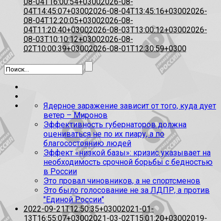
08-04T16:00:54+0300
2026-08-
04T14:45:07+0300
2026-08-04T13:45:16+0300
2026-
08-04T12:20:05+0300
2026-08-
04T11:20:40+0300
2026-08-03T13:00:12+0300
2026-
08-03T10:10:12+0300
2026-08-
02T10:00:39+0300
2026-08-01T12:30:59+0300
Ядерное заражение зависит от того, куда дует
ветер – Миронов
Эффективность губернаторов должна
оцениваться не по их пиару, а по
благосостоянию людей
Эффект «низкой базы»: кризис указывает на
необходимость срочной борьбы с бедностью
в России
Это провал чиновников, а не спортсменов
Это было голосование не за ЛДПР, а против
"Единой России"
2022-09-21T12:50:35+0300
2021-01-
13T16:55:07+0300
2021-03-02T15:01:20+0300
2019-