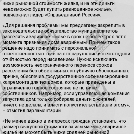
ниже рыночной стоимости жилья, и на эти деньги
невозможно будет купить равноценное жильё», –
подчеркнул лидер «Справедливой России».
«Для решения проблемы мы предлагаем закрепить в
законодательстве обязательство муниципалитетов
расселять аварийное жильё в срок не более трёх лет с
момента признания дома аварийным. Причём такое
решение надо принимать с персональной
ответственностью глав за его нарушение и с ежегодной
отчётностью перед населением. Нужно исключить
возможность неограниченного переноса сроков
расселения без объективных и публично обоснованных
причин, обеспечив государственное софинансирование
капремонта для тех домов, которые приведены в
ограниченно годное состояние не по вине
собственников. Например, если управляющая компания
запустила дом: только собирала деньги с жителей,
ничего не делала, и власти попустительствовали этому»,
– отметил парламентарий.
«Не менее важно в интересах граждан установить, что
размер выкупной стоимости за изымаемое аварийное
жильё не может быть ниже средней рыночной