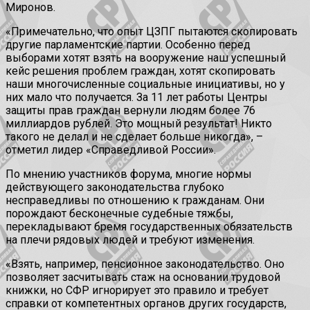
Миронов.
«Примечательно, что опыт ЦЗПГ пытаются скопировать
другие парламентские партии. Особенно перед
выборами хотят взять на вооружение наш успешный
кейс решения проблем граждан, хотят скопировать
наши многочисленные социальные инициативы, но у
них мало что получается. За 11 лет работы Центры
защиты прав граждан вернули людям более 76
миллиардов рублей. Это мощный результат! Никто
такого не делал и не сделает больше никогда», –
отметил лидер «Справедливой России».
По мнению участников форума, многие нормы
действующего законодательства глубоко
несправедливы по отношению к гражданам. Они
порождают бесконечные судебные тяжбы,
перекладывают бремя государственных обязательств
на плечи рядовых людей и требуют изменения.
«Взять, например, пенсионное законодательство. Оно
позволяет засчитывать стаж на основании трудовой
книжки, но СФР игнорирует это правило и требует
справки от компетентных органов других государств,