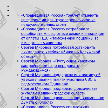
«Справедливая Россия» требует отменить
преференции для грузоперевозчиков из
недружественных стран
«Справедливая Россия» потребовала
освободить многодетные семьи и инвалидов
от оплаты НДС и таможенной пошлины за
импортные минивэны
Сергей Миронов потребовал остановить
ликвидацию хлебокомбината в Калужской
области
Сергей Миронов: «Пустующие квартиры
застройщиков надо передавать
нуждающимся»
Сергей Миронов поддержал инициативу об
увековечивании памяти участника СВО в
подмосковном Одинцово
Сергей Миронов предложил доплачивать
жителям Калининградской области
Сергей Миронов призвал японцев поменьше
думать о Курилах
«Справедливая Россия» предложила