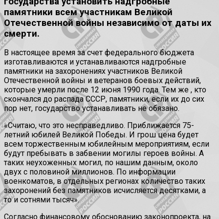
государства установить надгробные
памятники всем участникам Великой
Отечественной войны независимо от даты их
смерти.
В настоящее время за счет федерального бюджета
изготавливаются и устанавливаются надгробные
памятники на захоронениях участников Великой
Отечественной войны и ветеранов боевых действий,
которые умерли после 12 июня 1990 года. Тем же , кто
скончался до распада СССР, памятники, если их до сих
пор нет, государство устанавливать не обязано.
«Считаю, что это несправедливо. Приближается 75-
летний юбилей Великой Победы. И грош цена будет
всем торжественным юбилейным мероприятиям, если
будут пребывать в забвении могилы героев войны. А
таких неухоженных могил, по нашим данным, около
двух с половиной миллионов. По информации
военкоматов, в отдельных регионах количество таких
захоронений без памятников исчисляется десятками, а
то и сотнями тысяч».
Согласно финансовому обоснованию законопроекта, на