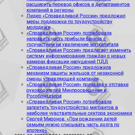
расширить перевод офисов и департаментов
компаний в регионы
Лидер «Справедливой России» предложил
меры поддержки по трудоустройству
молодежи
«Справедливая Россия» потребовала
направить часть прибыли банков с
госучастием на увеличение маткапитала
«Справедливая Россия» предлагает изменить
систему информирования граждан о новых
камерах фиксации нарушений ПДД
«Справедливая Россия» предложила
механизм защиты жильцов от незаконной
смены управляющей компании
«Справедливая Россия» призвала к отставке
руководителей Минпросвещения и
Рособрнадзора
«Справедливая Россия» потребовала
запретить трудоустройство мигрантов в
наиболее чувствительные сектора экономики
Сергей Миронов: «При рождении детей
семьям нужно списывать часть долга по
ипотеке»