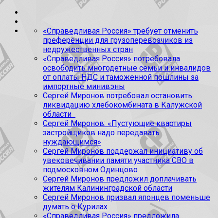
«Справедливая Россия» требует отменить
преференции для грузоперевозчиков из
недружественных стран
«Справедливая Россия» потребовала
освободить многодетные семьи и инвалидов
от оплаты НДС и таможенной пошлины за
импортные минивэны
Сергей Миронов потребовал остановить
ликвидацию хлебокомбината в Калужской
области
Сергей Миронов: «Пустующие квартиры
застройщиков надо передавать
нуждающимся»
Сергей Миронов поддержал инициативу об
увековечивании памяти участника СВО в
подмосковном Одинцово
Сергей Миронов предложил доплачивать
жителям Калининградской области
Сергей Миронов призвал японцев поменьше
думать о Курилах
«Справедливая Россия» предложила