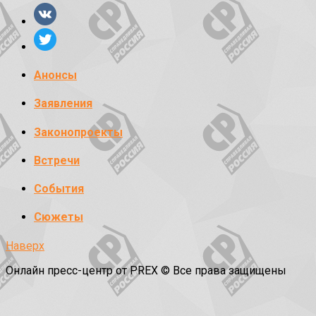
Анонсы
Заявления
Законопроекты
Встречи
События
Сюжеты
Наверх
Онлайн пресс-центр от PREX © Все права защищены