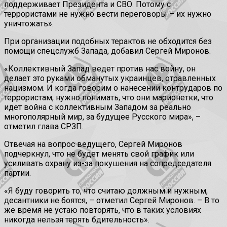
поддерживает Президента и СВО. Потому с
террористами не нужно вести переговоры – их нужно
уничтожать».
При организации подобных терактов не обходится без
помощи спецслужб Запада, добавил Сергей Миронов.
«Коллективный Запад ведет против нас войну, он
делает это руками обманутых украинцев, отравленных
нацизмом. И когда говорим о нанесении контрударов по
террористам, нужно понимать, что они марионетки, что
идет война с коллективным Западом за реально
многополярный мир, за будущее Русского мира», –
отметил глава СРЗП.
Отвечая на вопрос ведущего, Сергей Миронов
подчеркнул, что не будет менять свой график или
усиливать охрану из-за покушения на сопредседателя
партии.
«Я буду говорить то, что считаю должным и нужным,
десантники не боятся, – отметил Сергей Миронов. – В то
же время не устаю повторять, что в таких условиях
никогда нельзя терять бдительность».