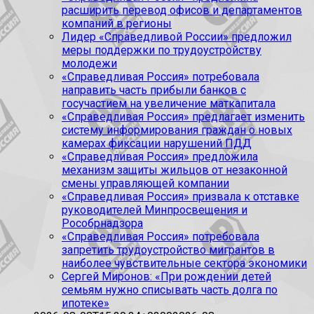
расширить перевод офисов и департаментов
компаний в регионы
Лидер «Справедливой России» предложил
меры поддержки по трудоустройству
молодежи
«Справедливая Россия» потребовала
направить часть прибыли банков с
госучастием на увеличение маткапитала
«Справедливая Россия» предлагает изменить
систему информирования граждан о новых
камерах фиксации нарушений ПДД
«Справедливая Россия» предложила
механизм защиты жильцов от незаконной
смены управляющей компании
«Справедливая Россия» призвала к отставке
руководителей Минпросвещения и
Рособрнадзора
«Справедливая Россия» потребовала
запретить трудоустройство мигрантов в
наиболее чувствительные сектора экономики
Сергей Миронов: «При рождении детей
семьям нужно списывать часть долга по
ипотеке»