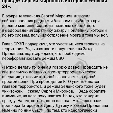
правду» Сергей Миронов в интервью «России
24».
В эфире телеканала Сергей Миронов выразил
соболезнования родным и близким погибшего при
взрыве машины водителя, пожелал скорейшего
выздоровления соратнику Захару Прилепину, который,
по его словам, получил сотрясение мозга и травмы ног.
Глава СРЗП подчеркнул, что участившиеся теракты на
территории РФ, в частности покушение на Захара
Прилепина, подтверждают, что необходимо
переформатировать режим СВО.
«Нужно делать то, о чем я говорю давно. Проводить не
специальную военную, а контртеррористическую
операцию, отличие которой заключается в одной
простой вещи. При проведении КТО уничтожаются
главари террористов, и режим Зеленского тоже будет
уничтожен, – сказал Сергей Миронов. – Ведь обратите
внимание, на кого покушаются. На тех, кто говорит
правду. На тех, кого хорошо слышат, – как слышали
военкора Татарского, Дашу Дугину и Захара Прилепина.
Именно по ним бьют – по тем, кто идеологически