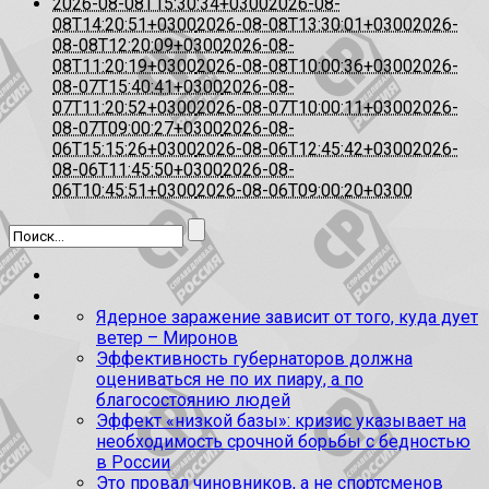
2026-08-08T15:30:34+0300
2026-08-
08T14:20:51+0300
2026-08-08T13:30:01+0300
2026-
08-08T12:20:09+0300
2026-08-
08T11:20:19+0300
2026-08-08T10:00:36+0300
2026-
08-07T15:40:41+0300
2026-08-
07T11:20:52+0300
2026-08-07T10:00:11+0300
2026-
08-07T09:00:27+0300
2026-08-
06T15:15:26+0300
2026-08-06T12:45:42+0300
2026-
08-06T11:45:50+0300
2026-08-
06T10:45:51+0300
2026-08-06T09:00:20+0300
Ядерное заражение зависит от того, куда дует
ветер – Миронов
Эффективность губернаторов должна
оцениваться не по их пиару, а по
благосостоянию людей
Эффект «низкой базы»: кризис указывает на
необходимость срочной борьбы с бедностью
в России
Это провал чиновников, а не спортсменов