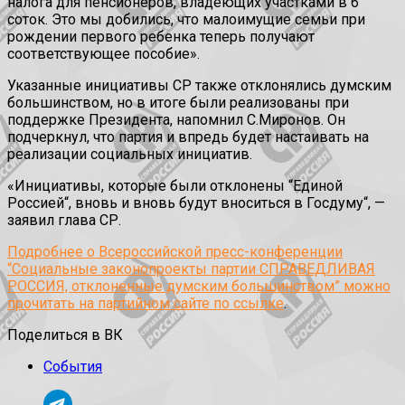
налога для пенсионеров, владеющих участками в 6
соток. Это мы добились, что малоимущие семьи при
рождении первого ребенка теперь получают
соответствующее пособие».
Указанные инициативы СР также отклонялись думским
большинством, но в итоге были реализованы при
поддержке Президента, напомнил С.Миронов. Он
подчеркнул, что партия и впредь будет настаивать на
реализации социальных инициатив.
«Инициативы, которые были отклонены “Единой
Россией“, вновь и вновь будут вноситься в Госдуму“, —
заявил глава СР.
Подробнее о Всероссийской пресс-конференции
“Социальные законопроекты партии СПРАВЕДЛИВАЯ
РОССИЯ, отклоненные думским большинством” можно
прочитать на партийном сайте по ссылке
.
Поделиться в ВК
События