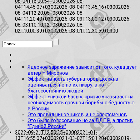
08-04T16:00:54+0300
2026-08-
04T14:45:07+0300
2026-08-04T13:45:16+0300
2026-
08-04T12:20:05+0300
2026-08-
04T11:20:40+0300
2026-08-03T13:00:12+0300
2026-
08-03T10:10:12+0300
2026-08-
02T10:00:39+0300
2026-08-01T12:30:59+0300
Ядерное заражение зависит от того, куда дует
ветер – Миронов
Эффективность губернаторов должна
оцениваться не по их пиару, а по
благосостоянию людей
Эффект «низкой базы»: кризис указывает на
необходимость срочной борьбы с бедностью
в России
Это провал чиновников, а не спортсменов
Это было голосование не за ЛДПР, а против
"Единой России"
2022-09-21T12:50:35+0300
2021-01-
13T16:55:07+0300
2021-03-02T15:01:20+0300
2019-