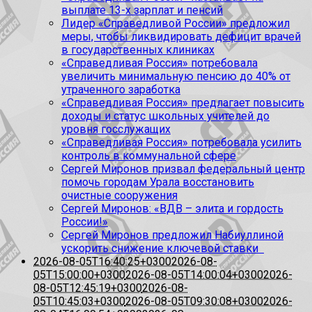
выплате 13-х зарплат и пенсий
Лидер «Справедливой России» предложил
меры, чтобы ликвидировать дефицит врачей
в государственных клиниках
«Справедливая Россия» потребовала
увеличить минимальную пенсию до 40% от
утраченного заработка
«Справедливая Россия» предлагает повысить
доходы и статус школьных учителей до
уровня госслужащих
«Справедливая Россия» потребовала усилить
контроль в коммунальной сфере
Сергей Миронов призвал федеральный центр
помочь городам Урала восстановить
очистные сооружения
Сергей Миронов: «ВДВ – элита и гордость
России!»
Сергей Миронов предложил Набиуллиной
ускорить снижение ключевой ставки
2026-08-05T16:40:25+0300
2026-08-
05T15:00:00+0300
2026-08-05T14:00:04+0300
2026-
08-05T12:45:19+0300
2026-08-
05T10:45:03+0300
2026-08-05T09:30:08+0300
2026-