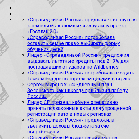
«Справедливая Россия» предлагает вернуться
к плановой экономике и запустить проект
«Госплан 2.0»
«Справедливая Россия» потребовала
оставить семье право выбирать форму
обучения детей
Лидер «Справедливой России» предложил
выдавать льготные кредиты под 2–3% для
пострадавших от ударов по Wildberries
«Справедливая Россия» потребовала создать
Госкомцен для контроля за ценами в стране
Сергей Миронов: «40-дневный план
Зеленского как никогда приблизил победу
России»
Лидер СР призвал кабмин оперативно
принять подзаконные акты для упрощенной
регистрации авто в новых регионах
«Справедливая Россия» предложила
увеличить доходы бюджета за счет
сверхбогачей
«Справедливая Россия» настаивает на