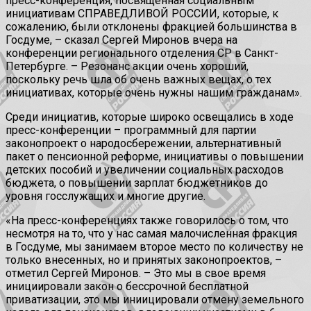
пресс-конференция, посвященная социальным
инициативам СПРАВЕДЛИВОЙ РОССИИ, которые, к
сожалению, были отклонены фракцией большинства в
Госдуме, – сказал Сергей Миронов вчера на
конференции регионального отделения СР в Санкт-
Петербурге. – Резонанс акции очень хороший,
поскольку речь шла об очень важных вещах, о тех
инициативах, которые очень нужны нашим гражданам».
Среди инициатив, которые широко освещались в ходе
пресс-конференции – программный для партии
законопроект о народосбережении, альтернативный
пакет о пенсионной реформе, инициативы о повышении
детских пособий и увеличении социальных расходов
бюджета, о повышении зарплат бюджетников до
уровня госслужащих и многие другие.
«На пресс-конференциях также говорилось о том, что
несмотря на то, что у нас самая малочисленная фракция
в Госдуме, мы занимаем второе место по количеству не
только внесенных, но и принятых законопроектов, –
отметил Сергей Миронов. – Это мы в свое время
инициировали закон о бессрочной бесплатной
приватизации, это мы иниицировали отмену земельного