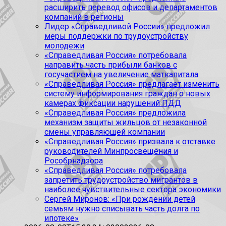
расширить перевод офисов и департаментов
компаний в регионы
Лидер «Справедливой России» предложил
меры поддержки по трудоустройству
молодежи
«Справедливая Россия» потребовала
направить часть прибыли банков с
госучастием на увеличение маткапитала
«Справедливая Россия» предлагает изменить
систему информирования граждан о новых
камерах фиксации нарушений ПДД
«Справедливая Россия» предложила
механизм защиты жильцов от незаконной
смены управляющей компании
«Справедливая Россия» призвала к отставке
руководителей Минпросвещения и
Рособрнадзора
«Справедливая Россия» потребовала
запретить трудоустройство мигрантов в
наиболее чувствительные сектора экономики
Сергей Миронов: «При рождении детей
семьям нужно списывать часть долга по
ипотеке»