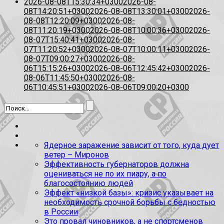
2026-08-08T15:30:34+0300
2026-08-
08T14:20:51+0300
2026-08-08T13:30:01+0300
2026-
08-08T12:20:09+0300
2026-08-
08T11:20:19+0300
2026-08-08T10:00:36+0300
2026-
08-07T15:40:41+0300
2026-08-
07T11:20:52+0300
2026-08-07T10:00:11+0300
2026-
08-07T09:00:27+0300
2026-08-
06T15:15:26+0300
2026-08-06T12:45:42+0300
2026-
08-06T11:45:50+0300
2026-08-
06T10:45:51+0300
2026-08-06T09:00:20+0300
Ядерное заражение зависит от того, куда дует
ветер – Миронов
Эффективность губернаторов должна
оцениваться не по их пиару, а по
благосостоянию людей
Эффект «низкой базы»: кризис указывает на
необходимость срочной борьбы с бедностью
в России
Это провал чиновников, а не спортсменов