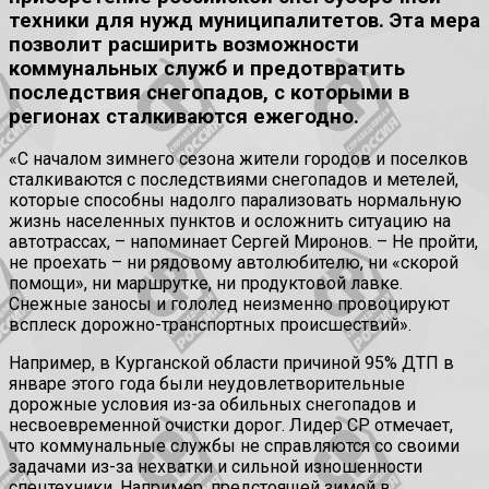
техники для нужд муниципалитетов. Эта мера
позволит расширить возможности
коммунальных служб и предотвратить
последствия снегопадов, с которыми в
регионах сталкиваются ежегодно.
«С началом зимнего сезона жители городов и поселков
сталкиваются с последствиями снегопадов и метелей,
которые способны надолго парализовать нормальную
жизнь населенных пунктов и осложнить ситуацию на
автотрассах, – напоминает Сергей Миронов. – Не пройти,
не проехать – ни рядовому автолюбителю, ни «скорой
помощи», ни маршрутке, ни продуктовой лавке.
Снежные заносы и гололед неизменно провоцируют
всплеск дорожно-транспортных происшествий».
Например, в Курганской области причиной 95% ДТП в
январе этого года были неудовлетворительные
дорожные условия из-за обильных снегопадов и
несвоевременной очистки дорог. Лидер СР отмечает,
что коммунальные службы не справляются со своими
задачами из-за нехватки и сильной изношенности
спецтехники. Например, предстоящей зимой в