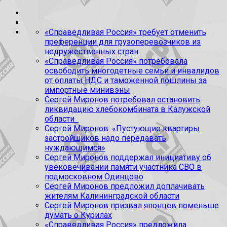
«Справедливая Россия» требует отменить
преференции для грузоперевозчиков из
недружественных стран
«Справедливая Россия» потребовала
освободить многодетные семьи и инвалидов
от оплаты НДС и таможенной пошлины за
импортные минивэны
Сергей Миронов потребовал остановить
ликвидацию хлебокомбината в Калужской
области
Сергей Миронов: «Пустующие квартиры
застройщиков надо передавать
нуждающимся»
Сергей Миронов поддержал инициативу об
увековечивании памяти участника СВО в
подмосковном Одинцово
Сергей Миронов предложил доплачивать
жителям Калининградской области
Сергей Миронов призвал японцев поменьше
думать о Курилах
«Справедливая Россия» предложила