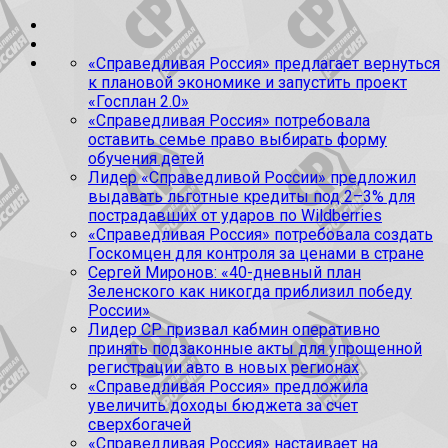
«Справедливая Россия» предлагает вернуться
к плановой экономике и запустить проект
«Госплан 2.0»
«Справедливая Россия» потребовала
оставить семье право выбирать форму
обучения детей
Лидер «Справедливой России» предложил
выдавать льготные кредиты под 2–3% для
пострадавших от ударов по Wildberries
«Справедливая Россия» потребовала создать
Госкомцен для контроля за ценами в стране
Сергей Миронов: «40-дневный план
Зеленского как никогда приблизил победу
России»
Лидер СР призвал кабмин оперативно
принять подзаконные акты для упрощенной
регистрации авто в новых регионах
«Справедливая Россия» предложила
увеличить доходы бюджета за счет
сверхбогачей
«Справедливая Россия» настаивает на