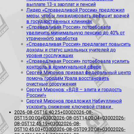
выплате 13-х зарплат и пенсий
Лидер «Справедливой России» предложил
меры, чтобы ликвидировать дефицит врачей
в государственных клиниках
«Справедливая Россия» потребовала
увеличить минимальную пенсию до 40% от
утраченного заработка
«Справедливая Россия» предлагает повысить
доходы и статус школьных учителей до
уровня госслужащих
«Справедливая Россия» потребовала усилить
контроль в коммунальной сфере
Сергей Миронов призвал федеральный центр
помочь городам Урала восстановить
очистные сооружения
Сергей Миронов: «ВДВ – элита и гордость
России!»
Сергей Миронов предложил Набиуллиной
ускорить снижение ключевой ставки
2026-08-05T16:40:25+0300
2026-08-
05T15:00:00+0300
2026-08-05T14:00:04+0300
2026-
08-05T12:45:19+0300
2026-08-
05T10:45:03+0300
2026-08-05T09:30:08+0300
2026-