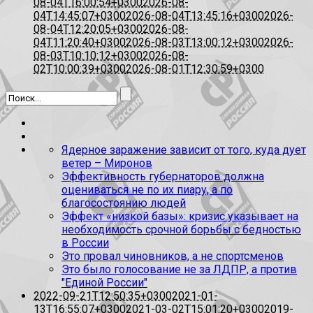
08-04T16:00:54+0300
2026-08-
04T14:45:07+0300
2026-08-04T13:45:16+0300
2026-
08-04T12:20:05+0300
2026-08-
04T11:20:40+0300
2026-08-03T13:00:12+0300
2026-
08-03T10:10:12+0300
2026-08-
02T10:00:39+0300
2026-08-01T12:30:59+0300
Ядерное заражение зависит от того, куда дует
ветер – Миронов
Эффективность губернаторов должна
оцениваться не по их пиару, а по
благосостоянию людей
Эффект «низкой базы»: кризис указывает на
необходимость срочной борьбы с бедностью
в России
Это провал чиновников, а не спортсменов
Это было голосование не за ЛДПР, а против
"Единой России"
2022-09-21T12:50:35+0300
2021-01-
13T16:55:07+0300
2021-03-02T15:01:20+0300
2019-