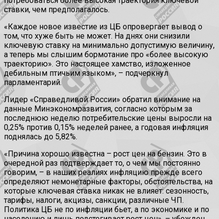
потребоваться более высокая траектория ключевой
ставки, чем предполагалось.
«Каждое новое известие из ЦБ опровергает вывод о
том, что хуже быть не может. На днях они снизили
ключевую ставку на минимально допустимую величину,
а теперь мы слышим бормотание про «более высокую
траекторию». Это настоящее хамство, изложенное
дебильным птичьим языком», – подчеркнул
парламентарий.
Лидер «Справедливой России» обратил внимание на
данные Минэкономразвития, согласно которым за
последнюю неделю потребительские цены выросли на
0,25% против 0,15% неделей ранее, а годовая инфляция
поднялась до 5,82%.
«Причина хорошо известна – рост цен на бензин. Это в
очередной раз подтверждает то, о чем мы постоянно
говорим, – в наших реалиях инфляцию прежде всего
определяют немонетарные факторы, обстоятельства, на
которые ключевая ставка никак не влияет: сезонность,
тарифы, налоги, акцизы, санкции, различные ЧП.
Политика ЦБ не по инфляции бьет, а по экономике и по
населению и лишь подстегивает рост цен», – убежден