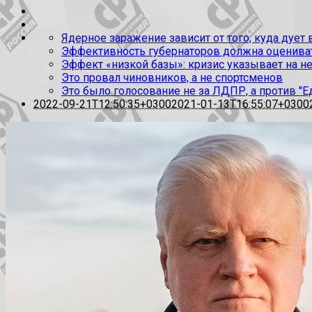
Ядерное заражение зависит от того, куда дует
Эффективность губернаторов должна оценивать
Эффект «низкой базы»: кризис указывает на н
Это провал чиновников, а не спортсменов
Это было голосование не за ЛДПР, а против "Е
2022-09-21T12:50:35+0300
2021-01-13T16:55:07+0300