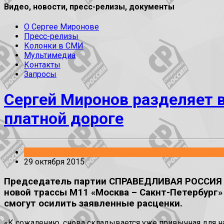
Видео, новости, пресс-релизы, документы
О Сергее Миронове
Пресс-релизы
Колонки в СМИ
Мультимедиа
Контакты
Запросы
Сергей Миронов разделяет 
платной дороге
Без рубрики
29 октября 2015
Председатель партии СПРАВЕДЛИВАЯ РОССИЯ Се
новой трассы М11 «Москва – Сакнт-Петербург»
смогут осилить заявленные расценки.
«К сожалению, снова складывается уже привычная для нас