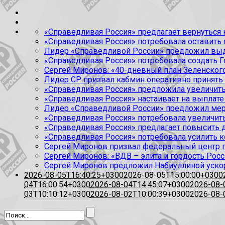
«Справедливая Россия» предлагает вернуться к
«Справедливая Россия» потребовала оставить
Лидер «Справедливой России» предложил выда
«Справедливая Россия» потребовала создать Г
Сергей Миронов: «40-дневный план Зеленского
Лидер СР призвал кабмин оперативно принять
«Справедливая Россия» предложила увеличить
«Справедливая Россия» настаивает на выплате 
Лидер «Справедливой России» предложил меры
«Справедливая Россия» потребовала увеличит
«Справедливая Россия» предлагает повысить 
«Справедливая Россия» потребовала усилить 
Сергей Миронов призвал федеральный центр п
Сергей Миронов: «ВДВ – элита и гордость Росс
Сергей Миронов предложил Набиуллиной уско
2026-08-05T16:40:25+0300
2026-08-05T15:00:00+0300
04T16:00:54+0300
2026-08-04T14:45:07+0300
2026-08-
03T10:10:12+0300
2026-08-02T10:00:39+0300
2026-08-