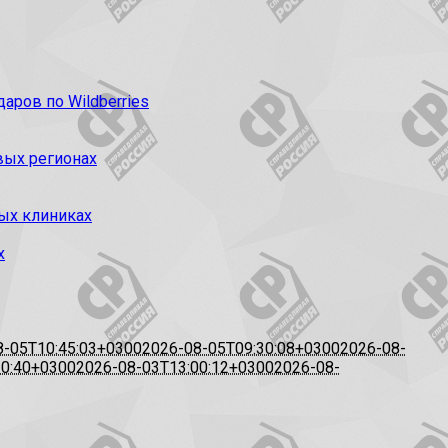
ров по Wildberries
вых регионах
ых клиниках
х
8-05T10:45:03+0300
2026-08-05T09:30:08+0300
2026-08-
20:40+0300
2026-08-03T13:00:12+0300
2026-08-