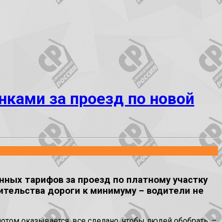
ками за проезд по новой
ных тарифов за проезд по платному участку
ительства дороги к минимуму – водители не
потом оказывается, все сделано, чтобы людей обобрать, –