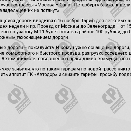
 участку трассы «Москва – Санкт-Петербург» ближе к дел
владельцев их не потянут».
роящейся дороги вводится с 16 ноября. Тариф для легковы
 дня недели и пр. Проезд от Москвы до Зеленограда – от 15
во по участку М 11 будет стоить в районе 100 рублей, до
ложным техоснащением дороги.
ные дороги – пожалуйста. И кому нужно оснащение дороги, 
е комфортного и быстрого проезда, разгрузка соседнего 
я. Автомобилисты совершенно справедливо возмущаются 
е заявили, что по таким тарифам по новой трассе никто е
ить аппетит ГК «Автодор» и снизить тарифы, просьбу подд