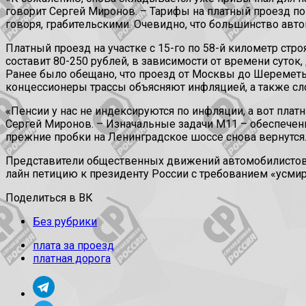
говорит Сергей Миронов. – Тарифы на платный проезд по
говоря, грабительскими. Очевидно, что большинство авто
Платный проезд на участке с 15-го по 58-й километр ст
составит 80-250 рублей, в зависимости от времени суток,
Ранее было обещано, что проезд от Москвы до Шереметье
концессионеры трассы объясняют инфляцией, а также с
«Пенсии у нас не индексируются по инфляции, а вот плат
Сергей Миронов. – Изначальные задачи М11 – обеспечени
прежние пробки на Ленинградское шоссе снова вернутс
Представители общественных движений автомобилистов уж
лайн петицию к президенту России с требованием «усмир
Поделиться в ВК
Без рубрики
плата за проезд
платная дорога