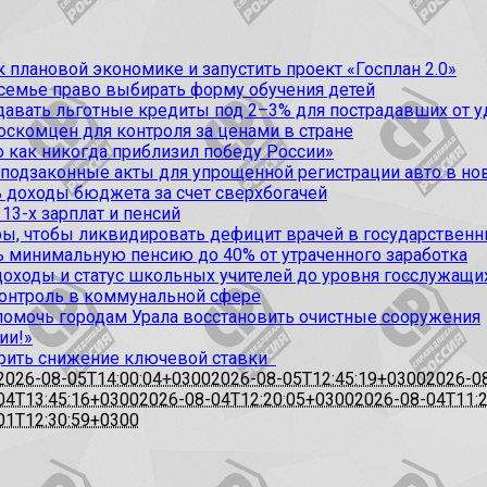
 плановой экономике и запустить проект «Госплан 2.0»
 семье право выбирать форму обучения детей
вать льготные кредиты под 2–3% для пострадавших от уда
оскомцен для контроля за ценами в стране
 как никогда приблизил победу России»
 подзаконные акты для упрощенной регистрации авто в но
 доходы бюджета за счет сверхбогачей
13-х зарплат и пенсий
, чтобы ликвидировать дефицит врачей в государственн
ь минимальную пенсию до 40% от утраченного заработка
доходы и статус школьных учителей до уровня госслужащи
контроль в коммунальной сфере
омочь городам Урала восстановить очистные сооружения
ии!»
рить снижение ключевой ставки
2026-08-05T14:00:04+0300
2026-08-05T12:45:19+0300
2026-0
04T13:45:16+0300
2026-08-04T12:20:05+0300
2026-08-04T11:
01T12:30:59+0300