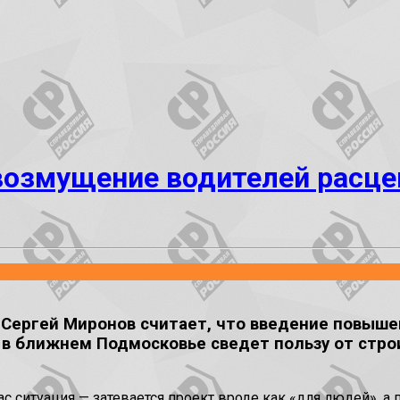
возмущение водителей расцен
ргей Миронов считает, что введение повышен
 в ближнем Подмосковье сведет пользу от стро
 ситуация — затевается проект вроде как «для людей», а 