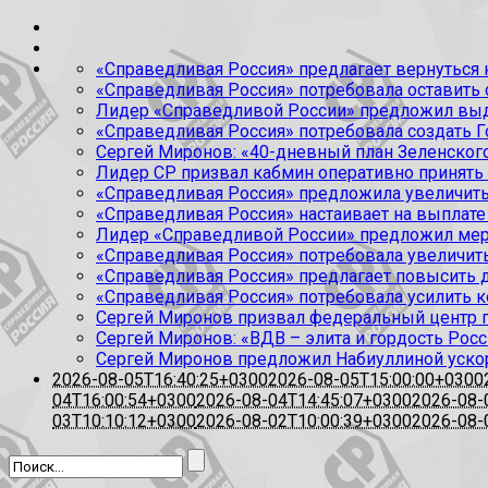
«Справедливая Россия» предлагает вернуться к
«Справедливая Россия» потребовала оставить
Лидер «Справедливой России» предложил выда
«Справедливая Россия» потребовала создать Г
Сергей Миронов: «40-дневный план Зеленского
Лидер СР призвал кабмин оперативно принять
«Справедливая Россия» предложила увеличить
«Справедливая Россия» настаивает на выплате 
Лидер «Справедливой России» предложил меры
«Справедливая Россия» потребовала увеличит
«Справедливая Россия» предлагает повысить 
«Справедливая Россия» потребовала усилить 
Сергей Миронов призвал федеральный центр п
Сергей Миронов: «ВДВ – элита и гордость Росс
Сергей Миронов предложил Набиуллиной уско
2026-08-05T16:40:25+0300
2026-08-05T15:00:00+0300
04T16:00:54+0300
2026-08-04T14:45:07+0300
2026-08-
03T10:10:12+0300
2026-08-02T10:00:39+0300
2026-08-