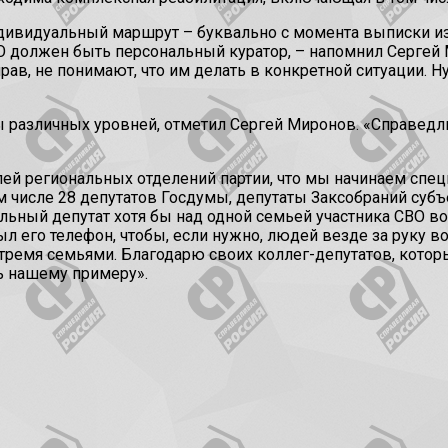
дивидуальный маршрут – буквально с момента выписки из 
ВО должен быть персональный куратор, – напомнил Сергей 
прав, не понимают, что им делать в конкретной ситуации. 
ы различных уровней, отметил Сергей Миронов. «Справедли
лей региональных отделений партии, что мы начинаем сп
том числе 28 депутатов Госдумы, депутаты Заксобраний суб
ный депутат хотя бы над одной семьей участника СВО воз
л его телефон, чтобы, если нужно, людей везде за руку во
 тремя семьями. Благодарю своих коллег-депутатов, кото
ть нашему примеру».