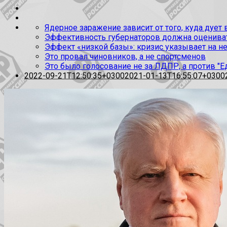
Ядерное заражение зависит от того, куда дует
Эффективность губернаторов должна оценивать
Эффект «низкой базы»: кризис указывает на н
Это провал чиновников, а не спортсменов
Это было голосование не за ЛДПР, а против "Е
2022-09-21T12:50:35+0300
2021-01-13T16:55:07+0300