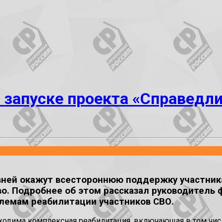
о запуске проекта «Справедл
вней окажут всестороннюю поддержку участник
о. Подробнее об этом рассказал руководитель 
блемам реабилитации участников СВО.
бходима комплексная реабилитация, включающая в том чи