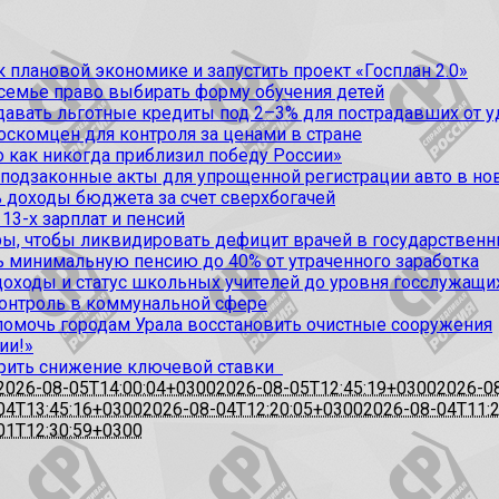
 плановой экономике и запустить проект «Госплан 2.0»
 семье право выбирать форму обучения детей
вать льготные кредиты под 2–3% для пострадавших от уда
оскомцен для контроля за ценами в стране
 как никогда приблизил победу России»
 подзаконные акты для упрощенной регистрации авто в но
 доходы бюджета за счет сверхбогачей
13-х зарплат и пенсий
, чтобы ликвидировать дефицит врачей в государственн
ь минимальную пенсию до 40% от утраченного заработка
доходы и статус школьных учителей до уровня госслужащи
контроль в коммунальной сфере
омочь городам Урала восстановить очистные сооружения
ии!»
рить снижение ключевой ставки
2026-08-05T14:00:04+0300
2026-08-05T12:45:19+0300
2026-0
04T13:45:16+0300
2026-08-04T12:20:05+0300
2026-08-04T11:
01T12:30:59+0300