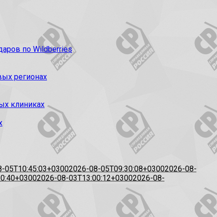
ров по Wildberries
вых регионах
ых клиниках
х
8-05T10:45:03+0300
2026-08-05T09:30:08+0300
2026-08-
20:40+0300
2026-08-03T13:00:12+0300
2026-08-