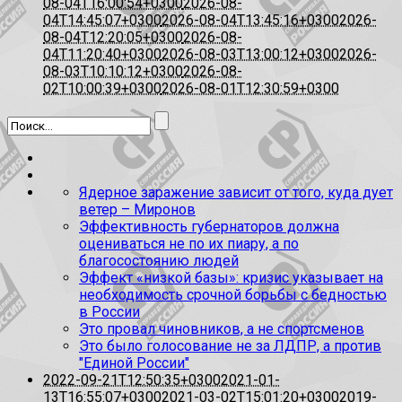
08-04T16:00:54+0300
2026-08-
04T14:45:07+0300
2026-08-04T13:45:16+0300
2026-
08-04T12:20:05+0300
2026-08-
04T11:20:40+0300
2026-08-03T13:00:12+0300
2026-
08-03T10:10:12+0300
2026-08-
02T10:00:39+0300
2026-08-01T12:30:59+0300
Ядерное заражение зависит от того, куда дует
ветер – Миронов
Эффективность губернаторов должна
оцениваться не по их пиару, а по
благосостоянию людей
Эффект «низкой базы»: кризис указывает на
необходимость срочной борьбы с бедностью
в России
Это провал чиновников, а не спортсменов
Это было голосование не за ЛДПР, а против
"Единой России"
2022-09-21T12:50:35+0300
2021-01-
13T16:55:07+0300
2021-03-02T15:01:20+0300
2019-