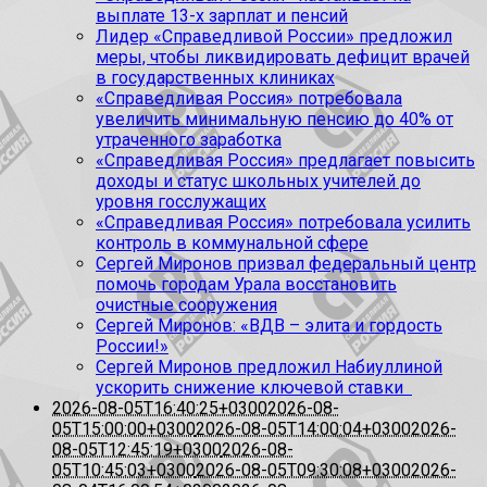
выплате 13-х зарплат и пенсий
Лидер «Справедливой России» предложил
меры, чтобы ликвидировать дефицит врачей
в государственных клиниках
«Справедливая Россия» потребовала
увеличить минимальную пенсию до 40% от
утраченного заработка
«Справедливая Россия» предлагает повысить
доходы и статус школьных учителей до
уровня госслужащих
«Справедливая Россия» потребовала усилить
контроль в коммунальной сфере
Сергей Миронов призвал федеральный центр
помочь городам Урала восстановить
очистные сооружения
Сергей Миронов: «ВДВ – элита и гордость
России!»
Сергей Миронов предложил Набиуллиной
ускорить снижение ключевой ставки
2026-08-05T16:40:25+0300
2026-08-
05T15:00:00+0300
2026-08-05T14:00:04+0300
2026-
08-05T12:45:19+0300
2026-08-
05T10:45:03+0300
2026-08-05T09:30:08+0300
2026-