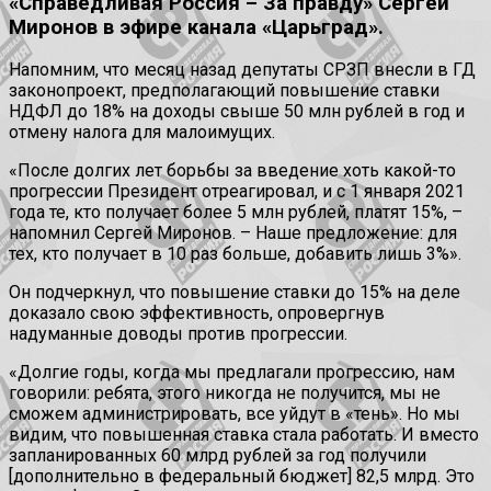
«Справедливая Россия – За правду» Сергей
Миронов в эфире канала «Царьград».
Напомним, что месяц назад депутаты СРЗП внесли в ГД
законопроект, предполагающий повышение ставки
НДФЛ до 18% на доходы свыше 50 млн рублей в год и
отмену налога для малоимущих.
«После долгих лет борьбы за введение хоть какой-то
прогрессии Президент отреагировал, и с 1 января 2021
года те, кто получает более 5 млн рублей, платят 15%, –
напомнил Сергей Миронов. – Наше предложение: для
тех, кто получает в 10 раз больше, добавить лишь 3%».
Он подчеркнул, что повышение ставки до 15% на деле
доказало свою эффективность, опровергнув
надуманные доводы против прогрессии.
«Долгие годы, когда мы предлагали прогрессию, нам
говорили: ребята, этого никогда не получится, мы не
сможем администрировать, все уйдут в «тень». Но мы
видим, что повышенная ставка стала работать. И вместо
запланированных 60 млрд рублей за год получили
[дополнительно в федеральный бюджет] 82,5 млрд. Это