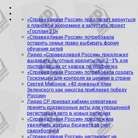
«Справедливая Россия» предлагает вернуться
к плановой экономике и запустить проект
«Госплан 2.0»
«Справедливая Россия» потребовала
оставить семье право выбирать форму
обучения детей
Лидер «Справедливой России» предложил
выдавать льготные кредиты под 2–3% для
пострадавших от ударов по Wildberries
«Справедливая Россия» потребовала создать
Госкомцен для контроля за ценами в стране
Сергей Миронов: «40-дневный план
Зеленского как никогда приблизил победу
России»
Лидер СР призвал кабмин оперативно
принять подзаконные акты для упрощенной
регистрации авто в новых регионах
«Справедливая Россия» предложила
увеличить доходы бюджета за счет
сверхбогачей
«Справедливая Россия» настаивает на