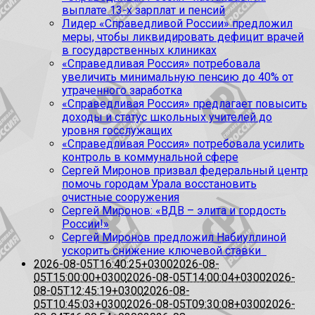
выплате 13-х зарплат и пенсий
Лидер «Справедливой России» предложил
меры, чтобы ликвидировать дефицит врачей
в государственных клиниках
«Справедливая Россия» потребовала
увеличить минимальную пенсию до 40% от
утраченного заработка
«Справедливая Россия» предлагает повысить
доходы и статус школьных учителей до
уровня госслужащих
«Справедливая Россия» потребовала усилить
контроль в коммунальной сфере
Сергей Миронов призвал федеральный центр
помочь городам Урала восстановить
очистные сооружения
Сергей Миронов: «ВДВ – элита и гордость
России!»
Сергей Миронов предложил Набиуллиной
ускорить снижение ключевой ставки
2026-08-05T16:40:25+0300
2026-08-
05T15:00:00+0300
2026-08-05T14:00:04+0300
2026-
08-05T12:45:19+0300
2026-08-
05T10:45:03+0300
2026-08-05T09:30:08+0300
2026-