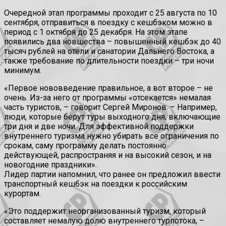
Очередной этап программы проходит с 25 августа по 10
сентября, отправиться в поездку с кешбэком можно в
период с 1 октября до 25 декабря. На этом этапе
появились два новшества – повышенный кешбэк до 40
тысяч рублей на отели и санатории Дальнего Востока, а
также требование по длительности поездки – три ночи
минимум.
«Первое нововведение правильное, а вот второе – не
очень. Из-за него от программы «отсекается» немалая
часть туристов, – говорит Сергей Миронов. – Например,
люди, которые берут туры выходного дня, включающие
три дня и две ночи. Для эффективной поддержки
внутреннего туризма нужно убирать все ограничения по
срокам, саму программу делать постоянно
действующей, распространяя и на высокий сезон, и на
новогодние праздники».
Лидер партии напомнил, что ранее он предложил ввести
транспортный кешбэк на поездки к российским
курортам.
«Это поддержит неорганизованный туризм, который
составляет немалую долю внутреннего турпотока, –