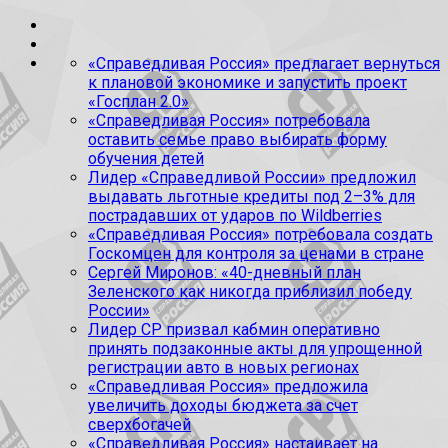
«Справедливая Россия» предлагает вернуться
к плановой экономике и запустить проект
«Госплан 2.0»
«Справедливая Россия» потребовала
оставить семье право выбирать форму
обучения детей
Лидер «Справедливой России» предложил
выдавать льготные кредиты под 2–3% для
пострадавших от ударов по Wildberries
«Справедливая Россия» потребовала создать
Госкомцен для контроля за ценами в стране
Сергей Миронов: «40-дневный план
Зеленского как никогда приблизил победу
России»
Лидер СР призвал кабмин оперативно
принять подзаконные акты для упрощенной
регистрации авто в новых регионах
«Справедливая Россия» предложила
увеличить доходы бюджета за счет
сверхбогачей
«Справедливая Россия» настаивает на