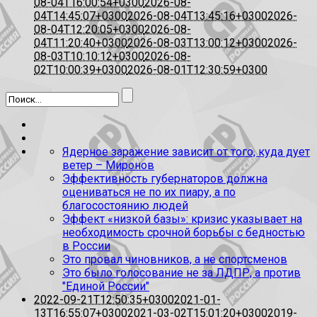
08-04T16:00:54+0300
2026-08-
04T14:45:07+0300
2026-08-04T13:45:16+0300
2026-
08-04T12:20:05+0300
2026-08-
04T11:20:40+0300
2026-08-03T13:00:12+0300
2026-
08-03T10:10:12+0300
2026-08-
02T10:00:39+0300
2026-08-01T12:30:59+0300
Ядерное заражение зависит от того, куда дует
ветер – Миронов
Эффективность губернаторов должна
оцениваться не по их пиару, а по
благосостоянию людей
Эффект «низкой базы»: кризис указывает на
необходимость срочной борьбы с бедностью
в России
Это провал чиновников, а не спортсменов
Это было голосование не за ЛДПР, а против
"Единой России"
2022-09-21T12:50:35+0300
2021-01-
13T16:55:07+0300
2021-03-02T15:01:20+0300
2019-