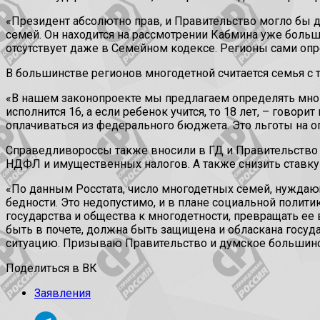
«Президент абсолютно прав, и Правительство могло бы д
семей. Он находится на рассмотрении Кабмина уже больш
отсутствует даже в Семейном кодексе. Регионы сами опр
В большинстве регионов многодетной считается семья с 
«В нашем законопроекте мы предлагаем определять много
исполнится 16, а если ребенок учится, то 18 лет, – гов
оплачиваться из федерального бюджета. Это льготы на оп
Справедливороссы также вносили в ГД и Правительство
НДФЛ и имущественных налогов. А также снизить ставку 
«По данным Росстата, число многодетных семей, нуждающ
бедности. Это недопустимо, и в плане социальной полит
государства и общества к многодетности, превращать е
быть в почете, должна быть защищена и обласкана госу
ситуацию. Призываю Правительство и думское большин
Поделиться в ВК
Заявления