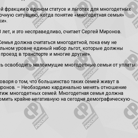
й фракции о едином статусе и льготах для многодетных
очную ситуацию, когда понятие «многодетная семья»
и».
лет, и это несправедливо, считает Сергей Миронов.
Семья должна считаться многодетной, пока ему не
еральном уровне единый набор льгот, которые должны
проезд в транспорте и многие другие».
сь освободить малоимущие многодетные семьи от уплаты
оворя о том, что большинство таких семей живут в
 Миронов. – Необходимо кардинально менять отношение
естиж многодетных семей. Многодетная семья должна
ломить крайне негативную на сегодня демографическую