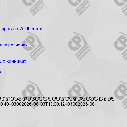
ров по Wildberries
вых регионах
ых клиниках
х
8-05T10:45:03+0300
2026-08-05T09:30:08+0300
2026-08-
20:40+0300
2026-08-03T13:00:12+0300
2026-08-