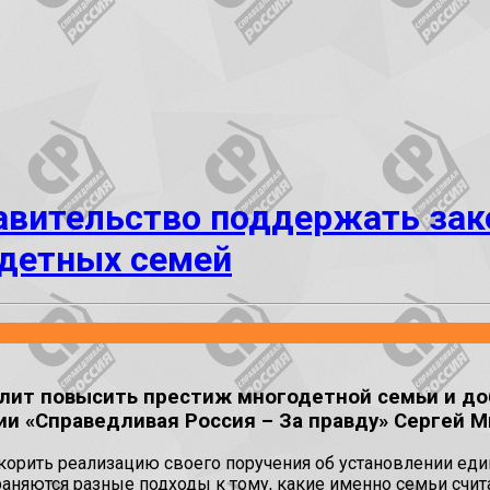
авительство поддержать зак
одетных семей
лит повысить престиж многодетной семьи и до
ии «Справедливая Россия – За правду» Сергей М
орить реализацию своего поручения об установлении един
охраняются разные подходы к тому, какие именно семьи счи