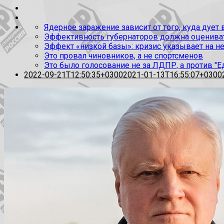
Ядерное заражение зависит от того, куда дует
Эффективность губернаторов должна оценивать
Эффект «низкой базы»: кризис указывает на н
Это провал чиновников, а не спортсменов
Это было голосование не за ЛДПР, а против "Е
2022-09-21T12:50:35+0300
2021-01-13T16:55:07+0300