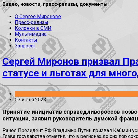
Видео, новости, пресс-релизы, документы
О Сергее Миронове
Пресс-релизы
Колонки в СМИ
Мультимедиа
Контакты
Запросы
Сергей Миронов призвал Пр
статусе и льготах для мног
Заявления
07 июня 2023
Принятие инициатив справедливороссов позво
ситуации, заявил руководитель думской фракц
Ранее Президент РФ Владимир Путин призвал Кабмин уск
Глава государства отметил, что в регионах до сих пор с