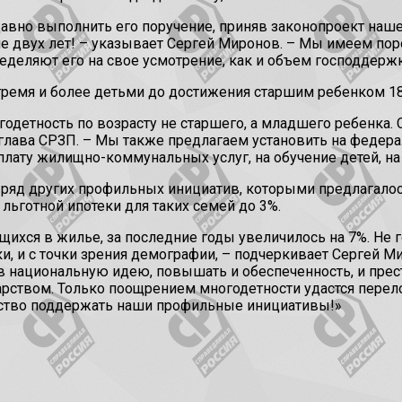
авно выполнить его поручение, приняв законопроект наше
е двух лет! – указывает Сергей Миронов. – Мы имеем пор
еделяют его на свое усмотрение, как и объем господдержк
тремя и более детьми до достижения старшим ребенком 18 
детность по возрасту не старшего, а младшего ребенка. 
орит глава СРЗП. – Мы также предлагаем установить на фед
лату жилищно-коммунальных услуг, на обучение детей, на 
 ряд других профильных инициатив, которыми предлагало
льготной ипотеки для таких семей до 3%.
ихся в жилье, за последние годы увеличилось на 7%. Не г
ики, и с точки зрения демографии, – подчеркивает Сергей
е в национальную идею, повышать и обеспеченность, и пр
дарством. Только поощрением многодетности удастся пере
ство поддержать наши профильные инициативы!»