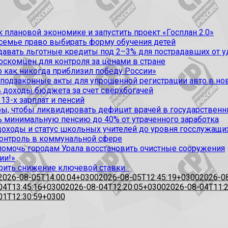
 плановой экономике и запустить проект «Госплан 2.0»
 семье право выбирать форму обучения детей
вать льготные кредиты под 2–3% для пострадавших от уда
оскомцен для контроля за ценами в стране
 как никогда приблизил победу России»
 подзаконные акты для упрощенной регистрации авто в но
 доходы бюджета за счет сверхбогачей
13-х зарплат и пенсий
, чтобы ликвидировать дефицит врачей в государственн
ь минимальную пенсию до 40% от утраченного заработка
доходы и статус школьных учителей до уровня госслужащи
контроль в коммунальной сфере
омочь городам Урала восстановить очистные сооружения
ии!»
рить снижение ключевой ставки
2026-08-05T14:00:04+0300
2026-08-05T12:45:19+0300
2026-0
04T13:45:16+0300
2026-08-04T12:20:05+0300
2026-08-04T11:
01T12:30:59+0300