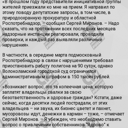
«В прошлом году представители инициативной группы
жителей приезжали ко мне на прием. Я направил по
этому поводу депутатские запросы, в том числе, в
природоохранную прокуратуру и областной
Роспотребнадзор, – сообщил Сергей Миронов. – Надо
сказать, что на протяжении всех последних месяцев
надзорные инстанции реагировали, проводили
проверки, и каждый раз выявляли различные
нарушения».
В частности, в середине марта подмосковный
Роспотребнадзор в связи с нарушениями требовал
приостановить работу полигона на 90 суток, однако
Волоколамский городской суд ограничился
административным штрафом в 150 тысяч рублей.
«Возникает вопрос: это та копеечная цена, которую
заплатят владельцы свалки за свою
безответственность и здоровье граждан? Кстати, даже
сейчас, когда десятки людей пострадали, от этих
владельцев – ни звука, их бизнес цветет и пахнет,
мусоровозы идут, денежки в карман – тоже, – отмечает
Сергей Миронов. – Я убежден, что необходимо ставить
вопрос о привлечении собственников “Ядрово” к