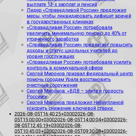
выплате 13-х зарплат и пенсий
Лидер «Справедливой России» предложил
меры, чтобы ликвидировать дефицит врачей
в государственных клиниках
«Справедливая Россия» потребовала
увеличить минимальную пенсию до 40% от
утраченного заработка
«Справедливая Россия» предлагает повысить
доходы и статус школьных учителей до
уровня госслужащих
«Справедливая Россия» потребовала усилить
контроль в коммунальной сфере
Сергей Миронов призвал федеральный центр
помочь городам Урала восстановить
очистные сооружения
Сергей Миронов: «ВДВ – элита и гордость
России!»
Сергей Миронов предложил Набиуллиной
ускорить снижение ключевой ставки
2026-08-05T16:40:25+0300
2026-08-
05T15:00:00+0300
2026-08-05T14:00:04+0300
2026-
08-05T12:45:19+0300
2026-08-
05T10:45:03+0300
2026-08-05T09:30:08+0300
2026-