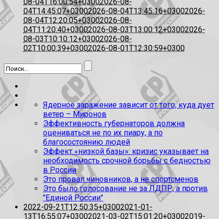
08-04T16:00:54+0300
2026-08-
04T14:45:07+0300
2026-08-04T13:45:16+0300
2026-
08-04T12:20:05+0300
2026-08-
04T11:20:40+0300
2026-08-03T13:00:12+0300
2026-
08-03T10:10:12+0300
2026-08-
02T10:00:39+0300
2026-08-01T12:30:59+0300
Ядерное заражение зависит от того, куда дует
ветер – Миронов
Эффективность губернаторов должна
оцениваться не по их пиару, а по
благосостоянию людей
Эффект «низкой базы»: кризис указывает на
необходимость срочной борьбы с бедностью
в России
Это провал чиновников, а не спортсменов
Это было голосование не за ЛДПР, а против
"Единой России"
2022-09-21T12:50:35+0300
2021-01-
13T16:55:07+0300
2021-03-02T15:01:20+0300
2019-