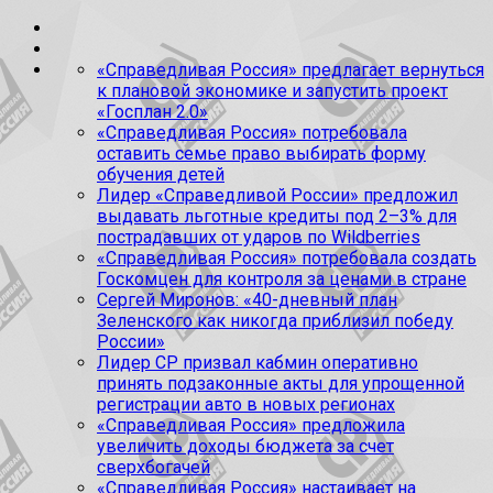
«Справедливая Россия» предлагает вернуться
к плановой экономике и запустить проект
«Госплан 2.0»
«Справедливая Россия» потребовала
оставить семье право выбирать форму
обучения детей
Лидер «Справедливой России» предложил
выдавать льготные кредиты под 2–3% для
пострадавших от ударов по Wildberries
«Справедливая Россия» потребовала создать
Госкомцен для контроля за ценами в стране
Сергей Миронов: «40-дневный план
Зеленского как никогда приблизил победу
России»
Лидер СР призвал кабмин оперативно
принять подзаконные акты для упрощенной
регистрации авто в новых регионах
«Справедливая Россия» предложила
увеличить доходы бюджета за счет
сверхбогачей
«Справедливая Россия» настаивает на