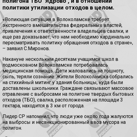
полигона ТБО "Ядрово", и в отношении
политики утилизации отходов в целом.
«Вопиющая ситуация в Волоколамске требует
экстренного вмешательства федеральных властей,
привлечения к ответственности владельцев свалки, и
еще раз доказывает, что нам необходимо кардинально
пересматривать политику обращения отходов в стране»,
– заявил С.Миронов.
Накануне нескольким десяткам учащимся школ в
подмосковном Волоколамске потребовалась
медицинская помощь. Дети жаловались на тошноту,
сыпь, теряли сознание. Жители Волоколамска собрались
на стихийный митинг у здания больницы, куда были
доставлены школьники. Граждане связывают массовое
отравление с выбросами на полигоне твердых бытовых
отходов (ТБО), свалка, расположенная на площади 3
гектара, находится в 3 км от города.
Лидер СР напомнил, что люди уже около года жалуются
на выбросы и несанкционированный ввоз мусора на
полигон.