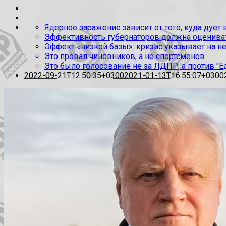
Ядерное заражение зависит от того, куда дует
Эффективность губернаторов должна оценивать
Эффект «низкой базы»: кризис указывает на н
Это провал чиновников, а не спортсменов
Это было голосование не за ЛДПР, а против "Е
2022-09-21T12:50:35+0300
2021-01-13T16:55:07+0300