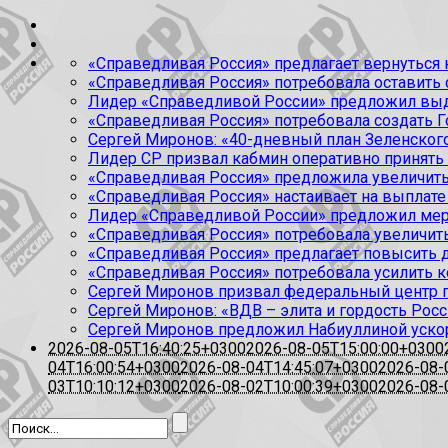
«Справедливая Россия» предлагает вернуться к
«Справедливая Россия» потребовала оставить
Лидер «Справедливой России» предложил выда
«Справедливая Россия» потребовала создать Г
Сергей Миронов: «40-дневный план Зеленского
Лидер СР призвал кабмин оперативно принять
«Справедливая Россия» предложила увеличить
«Справедливая Россия» настаивает на выплате 
Лидер «Справедливой России» предложил меры
«Справедливая Россия» потребовала увеличит
«Справедливая Россия» предлагает повысить 
«Справедливая Россия» потребовала усилить 
Сергей Миронов призвал федеральный центр п
Сергей Миронов: «ВДВ – элита и гордость Росс
Сергей Миронов предложил Набиуллиной уско
2026-08-05T16:40:25+0300
2026-08-05T15:00:00+0300
04T16:00:54+0300
2026-08-04T14:45:07+0300
2026-08-
03T10:10:12+0300
2026-08-02T10:00:39+0300
2026-08-