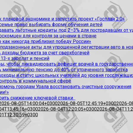
 плановой экономике и запустить проект «Госплан 2.0»
 семье право выбирать форму обучения детей
вать льготные кредиты под 2–3% для пострадавших от уда
оскомцен для контроля за ценами в стране
 как никогда приблизил победу России»
 подзаконные акты для упрощенной регистрации авто в но
 доходы бюджета за счет сверхбогачей
13-х зарплат и пенсий
, чтобы ликвидировать дефицит врачей в государственн
ь минимальную пенсию до 40% от утраченного заработка
доходы и статус школьных учителей до уровня госслужащи
контроль в коммунальной сфере
омочь городам Урала восстановить очистные сооружения
ии!»
рить снижение ключевой ставки
2026-08-05T14:00:04+0300
2026-08-05T12:45:19+0300
2026-0
04T13:45:16+0300
2026-08-04T12:20:05+0300
2026-08-04T11:
01T12:30:59+0300