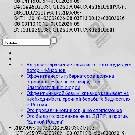
08-04T16:00:54+0300
2026-08-
04T14:45:07+0300
2026-08-04T13:45:16+0300
2026-
08-04T12:20:05+0300
2026-08-
04T11:20:40+0300
2026-08-03T13:00:12+0300
2026-
08-03T10:10:12+0300
2026-08-
02T10:00:39+0300
2026-08-01T12:30:59+0300
Ядерное заражение зависит от того, куда дует
ветер – Миронов
Эффективность губернаторов должна
оцениваться не по их пиару, а по
благосостоянию людей
Эффект «низкой базы»: кризис указывает на
необходимость срочной борьбы с бедностью
в России
Это провал чиновников, а не спортсменов
Это было голосование не за ЛДПР, а против
"Единой России"
2022-09-21T12:50:35+0300
2021-01-
13T16:55:07+0300
2021-03-02T15:01:20+0300
2019-