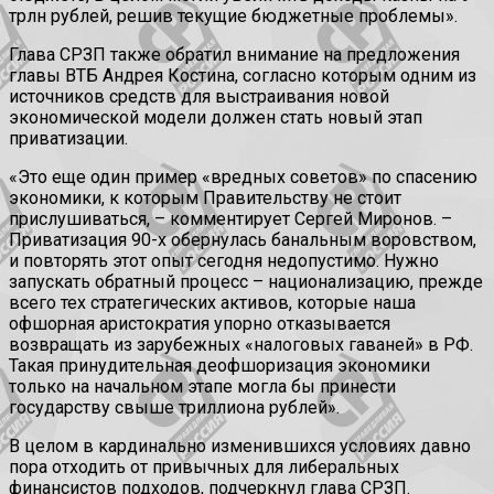
трлн рублей, решив текущие бюджетные проблемы».
Глава СРЗП также обратил внимание на предложения
главы ВТБ Андрея Костина, согласно которым одним из
источников средств для выстраивания новой
экономической модели должен стать новый этап
приватизации.
«Это еще один пример «вредных советов» по спасению
экономики, к которым Правительству не стоит
прислушиваться, – комментирует Сергей Миронов. –
Приватизация 90-х обернулась банальным воровством,
и повторять этот опыт сегодня недопустимо. Нужно
запускать обратный процесс – национализацию, прежде
всего тех стратегических активов, которые наша
офшорная аристократия упорно отказывается
возвращать из зарубежных «налоговых гаваней» в РФ.
Такая принудительная деофшоризация экономики
только на начальном этапе могла бы принести
государству свыше триллиона рублей».
В целом в кардинально изменившихся условиях давно
пора отходить от привычных для либеральных
финансистов подходов, подчеркнул глава СРЗП.