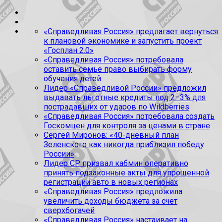
«Справедливая Россия» предлагает вернуться
к плановой экономике и запустить проект
«Госплан 2.0»
«Справедливая Россия» потребовала
оставить семье право выбирать форму
обучения детей
Лидер «Справедливой России» предложил
выдавать льготные кредиты под 2–3% для
пострадавших от ударов по Wildberries
«Справедливая Россия» потребовала создать
Госкомцен для контроля за ценами в стране
Сергей Миронов: «40-дневный план
Зеленского как никогда приблизил победу
России»
Лидер СР призвал кабмин оперативно
принять подзаконные акты для упрощенной
регистрации авто в новых регионах
«Справедливая Россия» предложила
увеличить доходы бюджета за счет
сверхбогачей
«Справедливая Россия» настаивает на