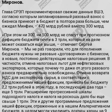
Миронов.
Глава СРЗП прокомментировал свежие данные ВШЭ,
согласно которым запланированный разовый взнос с
бизнеса принесет в бюджет в полтора раза больше, чем
ожидал Минфин, – 470 млрд рублей вместо 300 млрд.
«При этом ни 300, ни 500 млрд не спасут при прогнозном
дефиците бюджета почти в 3 трлн, который на деле
может оказаться еще выше, – отмечает Сергей
Миронов. – Мы не раз говорили, что для пополнения
бюджета нужны не разовые «договорняки» с бизнесом,
а новые, постоянно действующие налоговые решения. В
частности, отмена налоговых льгот для нефтегазовых
экспортеров, которые почему-то даже от этого разового
взноса предварительно освобождены. Отмена возврата
НДС для экспортеров сырья, в соответствии с
предложениями нашей фракции, принесла бы бюджету
2,2 трлн рублей в этом году, в последующие два года –
еще 5 трлн. Расширение прогрессивной шкалы
подоходного налога и налога на роскошь дало бы еще
свыше 1 трлн. Эти и другие программные предложения
нашей фракции, отраженные и в нашем Альтернативном
бюджете, в целом могли увеличить доходы казны на 9