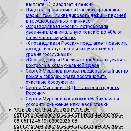
выплате 13-х зарплат и пенсий
Лидер «Справедливой России» предложил
меры, чтобы ликвидировать дефицит врачей
в государственных клиниках
«Справедливая Россия» потребовала
увеличить минимальную пенсию до 40% от
утраченного заработка
«Справедливая Россия» предлагает повысить
доходы и статус школьных учителей до
уровня госслужащих
«Справедливая Россия» потребовала усилить
контроль в коммунальной сфере
Сергей Миронов призвал федеральный центр
помочь городам Урала восстановить
очистные сооружения
Сергей Миронов: «ВДВ – элита и гордость
России!»
Сергей Миронов предложил Набиуллиной
ускорить снижение ключевой ставки
2026-08-05T16:40:25+0300
2026-08-
05T15:00:00+0300
2026-08-05T14:00:04+0300
2026-
08-05T12:45:19+0300
2026-08-
05T10:45:03+0300
2026-08-05T09:30:08+0300
2026-