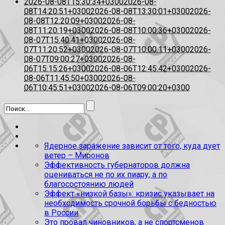
2026-08-08T15:30:34+0300
2026-08-
08T14:20:51+0300
2026-08-08T13:30:01+0300
2026-
08-08T12:20:09+0300
2026-08-
08T11:20:19+0300
2026-08-08T10:00:36+0300
2026-
08-07T15:40:41+0300
2026-08-
07T11:20:52+0300
2026-08-07T10:00:11+0300
2026-
08-07T09:00:27+0300
2026-08-
06T15:15:26+0300
2026-08-06T12:45:42+0300
2026-
08-06T11:45:50+0300
2026-08-
06T10:45:51+0300
2026-08-06T09:00:20+0300
Ядерное заражение зависит от того, куда дует
ветер – Миронов
Эффективность губернаторов должна
оцениваться не по их пиару, а по
благосостоянию людей
Эффект «низкой базы»: кризис указывает на
необходимость срочной борьбы с бедностью
в России
Это провал чиновников, а не спортсменов