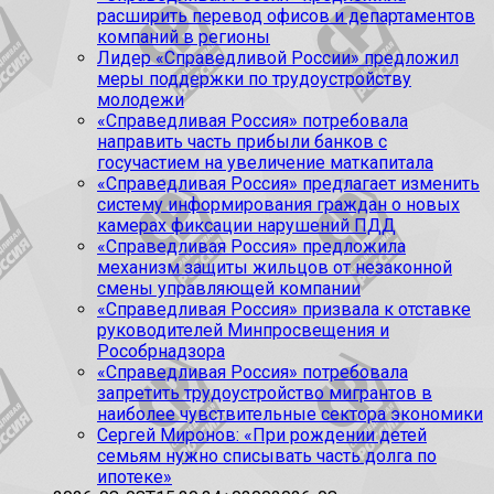
расширить перевод офисов и департаментов
компаний в регионы
Лидер «Справедливой России» предложил
меры поддержки по трудоустройству
молодежи
«Справедливая Россия» потребовала
направить часть прибыли банков с
госучастием на увеличение маткапитала
«Справедливая Россия» предлагает изменить
систему информирования граждан о новых
камерах фиксации нарушений ПДД
«Справедливая Россия» предложила
механизм защиты жильцов от незаконной
смены управляющей компании
«Справедливая Россия» призвала к отставке
руководителей Минпросвещения и
Рособрнадзора
«Справедливая Россия» потребовала
запретить трудоустройство мигрантов в
наиболее чувствительные сектора экономики
Сергей Миронов: «При рождении детей
семьям нужно списывать часть долга по
ипотеке»