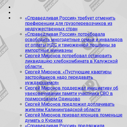
«Справедливая Россия» требует отменить
преференции для грузоперевозчиков из
недружественных стран
«Справедливая Россия» потребовала
освободить многодетные семьи и инвалидов
от оплаты НДС и таможенной пошлины за
импортные минивэны
Сергей Миронов потребовал остановить
ликвидацию хлебокомбината в Калужской
области
Сергей Миронов: «Пустующие квартиры
застройщиков надо передавать
нуждающимся»
Сергей Миронов поддержал инициативу об
увековечивании памяти участника СВО в
подмосковном Одинцово
Сергей Миронов предложил доплачивать
жителям Калининградской области
Сергей Миронов призвал японцев поменьше
думать о Курилах
«Справедливая Россия» предложила