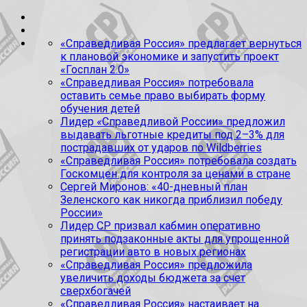
«Справедливая Россия» предлагает вернуться
к плановой экономике и запустить проект
«Госплан 2.0»
«Справедливая Россия» потребовала
оставить семье право выбирать форму
обучения детей
Лидер «Справедливой России» предложил
выдавать льготные кредиты под 2–3% для
пострадавших от ударов по Wildberries
«Справедливая Россия» потребовала создать
Госкомцен для контроля за ценами в стране
Сергей Миронов: «40-дневный план
Зеленского как никогда приблизил победу
России»
Лидер СР призвал кабмин оперативно
принять подзаконные акты для упрощенной
регистрации авто в новых регионах
«Справедливая Россия» предложила
увеличить доходы бюджета за счет
сверхбогачей
«Справедливая Россия» настаивает на