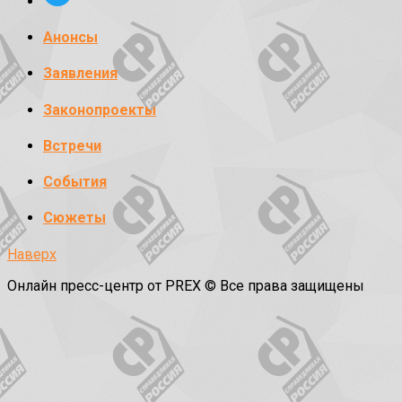
Анонсы
Заявления
Законопроекты
Встречи
События
Сюжеты
Наверх
Онлайн пресс-центр от PREX © Все права защищены