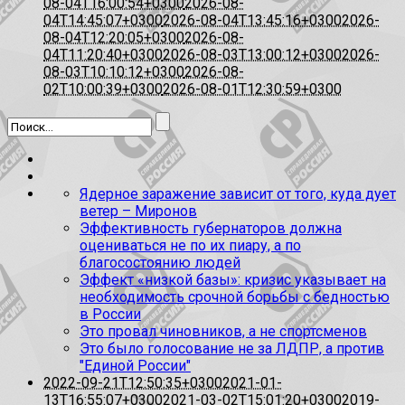
08-04T16:00:54+0300
2026-08-
04T14:45:07+0300
2026-08-04T13:45:16+0300
2026-
08-04T12:20:05+0300
2026-08-
04T11:20:40+0300
2026-08-03T13:00:12+0300
2026-
08-03T10:10:12+0300
2026-08-
02T10:00:39+0300
2026-08-01T12:30:59+0300
Ядерное заражение зависит от того, куда дует
ветер – Миронов
Эффективность губернаторов должна
оцениваться не по их пиару, а по
благосостоянию людей
Эффект «низкой базы»: кризис указывает на
необходимость срочной борьбы с бедностью
в России
Это провал чиновников, а не спортсменов
Это было голосование не за ЛДПР, а против
"Единой России"
2022-09-21T12:50:35+0300
2021-01-
13T16:55:07+0300
2021-03-02T15:01:20+0300
2019-