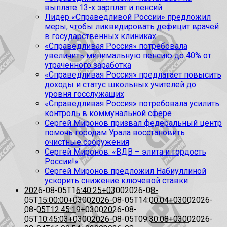
выплате 13-х зарплат и пенсий
Лидер «Справедливой России» предложил
меры, чтобы ликвидировать дефицит врачей
в государственных клиниках
«Справедливая Россия» потребовала
увеличить минимальную пенсию до 40% от
утраченного заработка
«Справедливая Россия» предлагает повысить
доходы и статус школьных учителей до
уровня госслужащих
«Справедливая Россия» потребовала усилить
контроль в коммунальной сфере
Сергей Миронов призвал федеральный центр
помочь городам Урала восстановить
очистные сооружения
Сергей Миронов: «ВДВ – элита и гордость
России!»
Сергей Миронов предложил Набиуллиной
ускорить снижение ключевой ставки
2026-08-05T16:40:25+0300
2026-08-
05T15:00:00+0300
2026-08-05T14:00:04+0300
2026-
08-05T12:45:19+0300
2026-08-
05T10:45:03+0300
2026-08-05T09:30:08+0300
2026-