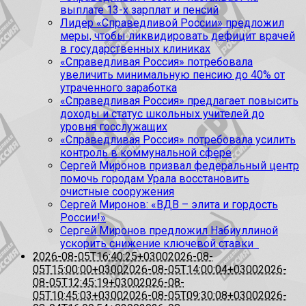
выплате 13-х зарплат и пенсий
Лидер «Справедливой России» предложил
меры, чтобы ликвидировать дефицит врачей
в государственных клиниках
«Справедливая Россия» потребовала
увеличить минимальную пенсию до 40% от
утраченного заработка
«Справедливая Россия» предлагает повысить
доходы и статус школьных учителей до
уровня госслужащих
«Справедливая Россия» потребовала усилить
контроль в коммунальной сфере
Сергей Миронов призвал федеральный центр
помочь городам Урала восстановить
очистные сооружения
Сергей Миронов: «ВДВ – элита и гордость
России!»
Сергей Миронов предложил Набиуллиной
ускорить снижение ключевой ставки
2026-08-05T16:40:25+0300
2026-08-
05T15:00:00+0300
2026-08-05T14:00:04+0300
2026-
08-05T12:45:19+0300
2026-08-
05T10:45:03+0300
2026-08-05T09:30:08+0300
2026-