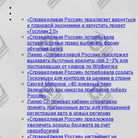
«Справедливая Россия» предлагает вернуться
к плановой экономике и запустить проект
«Госплан 2.0»
«Справедливая Россия» потребовала
оставить семье право выбирать форму
обучения детей
Лидер «Справедливой России» предложил
выдавать льготные кредиты под 2–3% для
пострадавших от ударов по Wildberries
«Справедливая Россия» потребовала создать
Госкомцен для контроля за ценами в стране
Сергей Миронов: «40-дневный план
Зеленского как никогда приблизил победу
России»
Лидер СР призвал кабмин оперативно
принять подзаконные акты для упрощенной
регистрации авто в новых регионах
«Справедливая Россия» предложила
увеличить доходы бюджета за счет
сверхбогачей
«Справедливая Россия» настаивает на