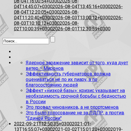
08-04T16:00:54+0300
2026-08-
04T14:45:07+0300
2026-08-04T13:45:16+0300
2026-
08-04T12:20:05+0300
2026-08-
04T11:20:40+0300
2026-08-03T13:00:12+0300
2026-
08-03T10:10:12+0300
2026-08-
02T10:00:39+0300
2026-08-01T12:30:59+0300
Ядерное заражение зависит от того, куда дует
ветер – Миронов
Эффективность губернаторов должна
оцениваться не по их пиару, а по
благосостоянию людей
Эффект «низкой базы»: кризис указывает на
необходимость срочной борьбы с бедностью
в России
Это провал чиновников, а не спортсменов
Это было голосование не за ЛДПР, а против
"Единой России"
2022-09-21T12:50:35+0300
2021-01-
13T16:55:07+0300
2021-03-02T15:01:20+0300
2019-