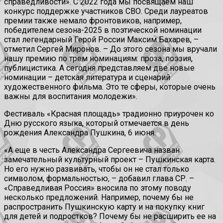
справедливости». С 2022 года мы посвящаем наш
конкурс поддержке участников СВО. Среди лауреатов
премии также немало фронтовиков, например,
победителем сезона-2025 в поэтической номинации
стал легендарный Герой России Максим Бахарев, –
отметил Сергей Миронов. – До этого сезона мы вручали
нашу премию по трем номинациям: проза, поэзия,
публицистика. А сегодня представляем две новые
номинации – детская литература и сценарий
художественного фильма. Это те сферы, которые очень
важны для воспитания молодежи».
Фестиваль «Красная площадь» традионно приурочен ко
Дню русского языка, который отмечается в день
рождения Александра Пушкина, 6 июня.
«А еще в честь Александра Сергеевича назван
замечательный культурный проект – Пушкинская карта.
Но его нужно развивать, чтобы он не стал только
символом, формальностью, – добавил глава СР. –
«Справедливая Россия» вносила по этому поводу
несколько предложений. Например, почему бы не
распространить Пушкинскую карту и на покупку книг
для детей и подростков? Почему бы не расширить ее на