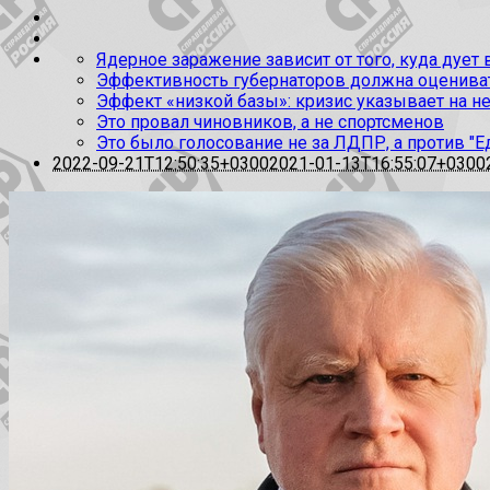
Ядерное заражение зависит от того, куда дует
Эффективность губернаторов должна оценивать
Эффект «низкой базы»: кризис указывает на н
Это провал чиновников, а не спортсменов
Это было голосование не за ЛДПР, а против "Е
2022-09-21T12:50:35+0300
2021-01-13T16:55:07+0300