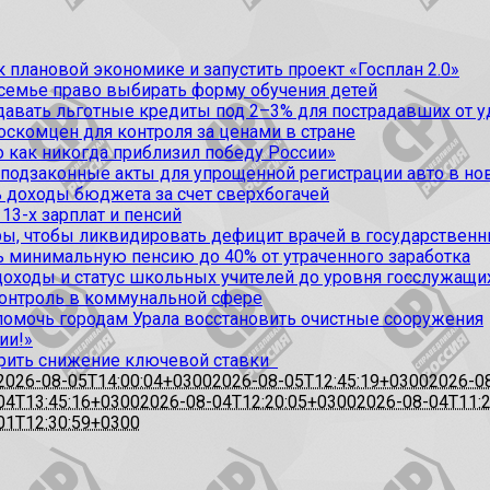
 плановой экономике и запустить проект «Госплан 2.0»
 семье право выбирать форму обучения детей
вать льготные кредиты под 2–3% для пострадавших от уда
оскомцен для контроля за ценами в стране
 как никогда приблизил победу России»
 подзаконные акты для упрощенной регистрации авто в но
 доходы бюджета за счет сверхбогачей
13-х зарплат и пенсий
, чтобы ликвидировать дефицит врачей в государственн
ь минимальную пенсию до 40% от утраченного заработка
доходы и статус школьных учителей до уровня госслужащи
контроль в коммунальной сфере
омочь городам Урала восстановить очистные сооружения
ии!»
рить снижение ключевой ставки
2026-08-05T14:00:04+0300
2026-08-05T12:45:19+0300
2026-0
04T13:45:16+0300
2026-08-04T12:20:05+0300
2026-08-04T11:
01T12:30:59+0300