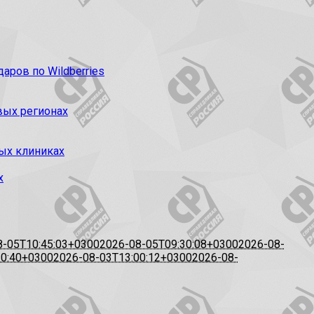
ров по Wildberries
вых регионах
ых клиниках
х
8-05T10:45:03+0300
2026-08-05T09:30:08+0300
2026-08-
20:40+0300
2026-08-03T13:00:12+0300
2026-08-