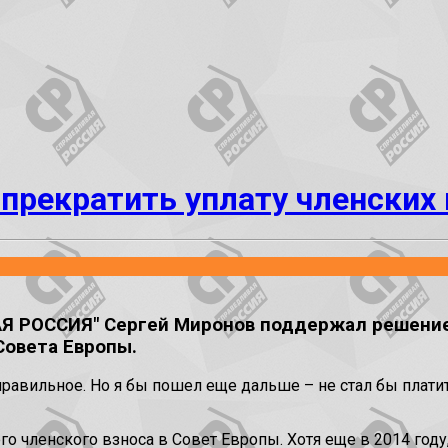
прекратить уплату членских 
 РОССИЯ" Сергей Миронов поддержал решение 
Совета Европы.
правильное. Но я бы пошел еще дальше – не стал бы плати
о членского взноса в Совет Европы. Хотя еще в 2014 году