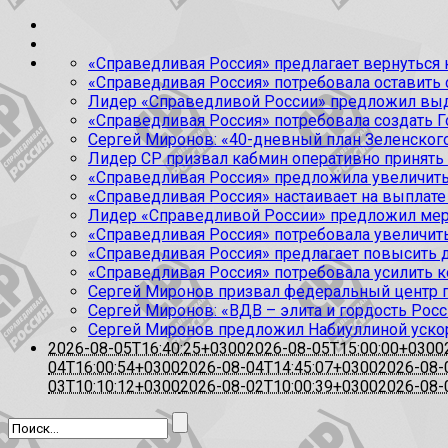
«Справедливая Россия» предлагает вернуться к
«Справедливая Россия» потребовала оставить
Лидер «Справедливой России» предложил выда
«Справедливая Россия» потребовала создать Г
Сергей Миронов: «40-дневный план Зеленского
Лидер СР призвал кабмин оперативно принять
«Справедливая Россия» предложила увеличить
«Справедливая Россия» настаивает на выплате 
Лидер «Справедливой России» предложил меры
«Справедливая Россия» потребовала увеличит
«Справедливая Россия» предлагает повысить 
«Справедливая Россия» потребовала усилить 
Сергей Миронов призвал федеральный центр п
Сергей Миронов: «ВДВ – элита и гордость Росс
Сергей Миронов предложил Набиуллиной уско
2026-08-05T16:40:25+0300
2026-08-05T15:00:00+0300
04T16:00:54+0300
2026-08-04T14:45:07+0300
2026-08-
03T10:10:12+0300
2026-08-02T10:00:39+0300
2026-08-