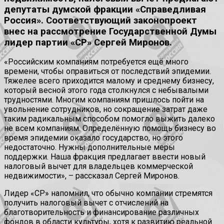
депутаты думской фракции «Справедливая
Россия». Соответствующий законопроект
внес на рассмотрение Государственной Думы
лидер партии «СР» Сергей Миронов.
«Российским компаниям потребуется ещё много
времени, чтобы оправиться от последствий эпидемии.
Тяжелее всего приходится малому и среднему бизнесу,
который весной этого года столкнулся с небывалыми
трудностями. Многим компаниям пришлось пойти на
увольнение сотрудников, но сокращение затрат даже
таким радикальным способом помогло выжить далеко
не всем компаниям. Определённую помощь бизнесу во
время эпидемии оказало государство, но этого
недостаточно. Нужны дополнительные меры
поддержки. Наша фракция предлагает ввести новый
налоговый вычет для владельцев коммерческой
недвижимости», – рассказал Сергей Миронов.
Лидер «СР» напомнил, что обычно компании стремятся
получить налоговый вычет с отчислений на
благотворительность и финансирование различных
фондов в области культуры, хотя к развитию реальной