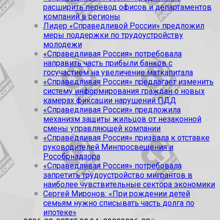
расширить перевод офисов и департаментов
компаний в регионы
Лидер «Справедливой России» предложил
меры поддержки по трудоустройству
молодежи
«Справедливая Россия» потребовала
направить часть прибыли банков с
госучастием на увеличение маткапитала
«Справедливая Россия» предлагает изменить
систему информирования граждан о новых
камерах фиксации нарушений ПДД
«Справедливая Россия» предложила
механизм защиты жильцов от незаконной
смены управляющей компании
«Справедливая Россия» призвала к отставке
руководителей Минпросвещения и
Рособрнадзора
«Справедливая Россия» потребовала
запретить трудоустройство мигрантов в
наиболее чувствительные сектора экономики
Сергей Миронов: «При рождении детей
семьям нужно списывать часть долга по
ипотеке»