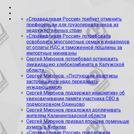
«Справедливая Россия» требует отменить
преференции для грузоперевозчиков из
недружественных стран
«Справедливая Россия» потребовала
освободить многодетные семьи и инвалидов
от оплаты НДС и таможенной пошлины за
импортные минивэны
Сергей Миронов потребовал остановить
ликвидацию хлебокомбината в Калужской
области
Сергей Миронов: «Пустующие квартиры
застройщиков надо передавать
нуждающимся»
Сергей Миронов поддержал инициативу об
увековечивании памяти участника СВО в
подмосковном Одинцово
Сергей Миронов предложил доплачивать
жителям Калининградской области
Сергей Миронов призвал японцев поменьше
думать о Курилах
«Справедливая Россия» предложила