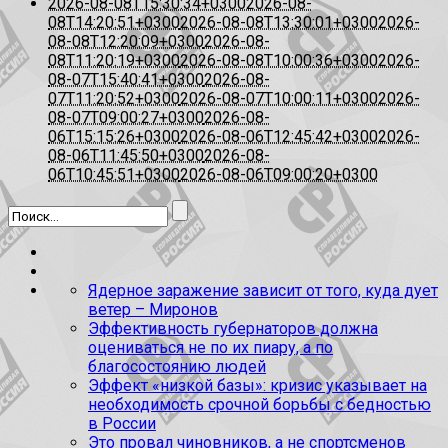
2026-08-08T15:30:34+0300
2026-08-
08T14:20:51+0300
2026-08-08T13:30:01+0300
2026-
08-08T12:20:09+0300
2026-08-
08T11:20:19+0300
2026-08-08T10:00:36+0300
2026-
08-07T15:40:41+0300
2026-08-
07T11:20:52+0300
2026-08-07T10:00:11+0300
2026-
08-07T09:00:27+0300
2026-08-
06T15:15:26+0300
2026-08-06T12:45:42+0300
2026-
08-06T11:45:50+0300
2026-08-
06T10:45:51+0300
2026-08-06T09:00:20+0300
Ядерное заражение зависит от того, куда дует
ветер – Миронов
Эффективность губернаторов должна
оцениваться не по их пиару, а по
благосостоянию людей
Эффект «низкой базы»: кризис указывает на
необходимость срочной борьбы с бедностью
в России
Это провал чиновников, а не спортсменов