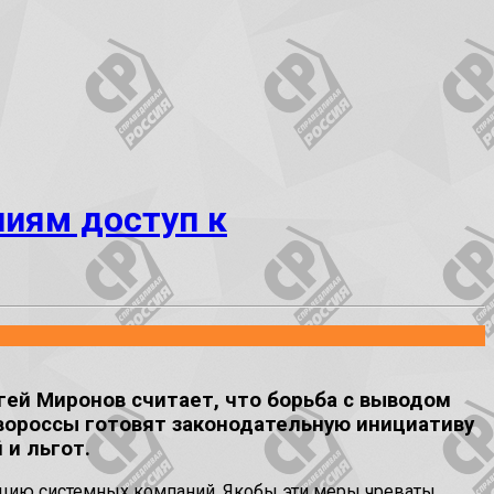
иям доступ к
ей Миронов считает, что борьба с выводом
авороссы готовят законодательную инициативу
 и льгот.
цию системных компаний. Якобы эти меры чреваты