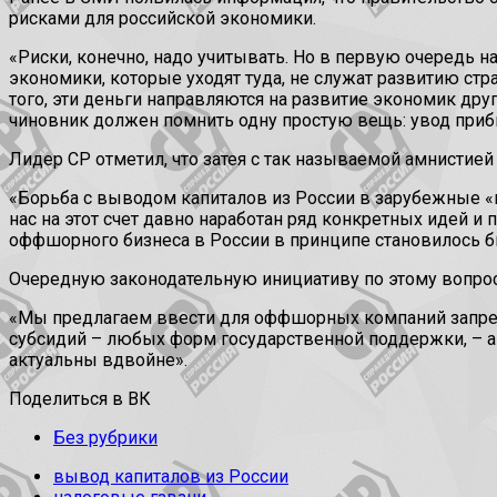
рисками для российской экономики.
«Риски, конечно, надо учитывать. Но в первую очередь 
экономики, которые уходят туда, не служат развитию с
того, эти деньги направляются на развитие экономик дру
чиновник должен помнить одну простую вещь: увод при
Лидер СР отметил, что затея с так называемой амнисти
«Борьба с выводом капиталов из России в зарубежные 
нас на этот счет давно наработан ряд конкретных идей и
оффшорного бизнеса в России в принципе становилось 
Очередную законодательную инициативу по этому вопросу
«Мы предлагаем ввести для оффшорных компаний запрет н
субсидий – любых форм государственной поддержки, – ан
актуальны вдвойне».
Поделиться в ВК
Без рубрики
вывод капиталов из России