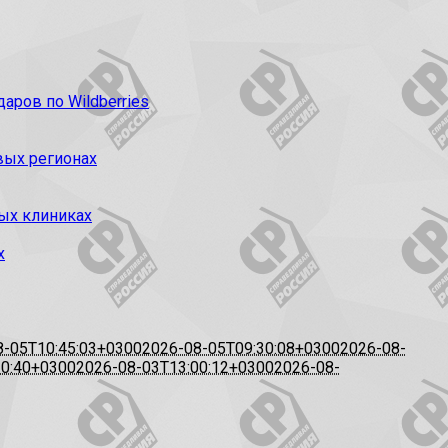
ров по Wildberries
вых регионах
ых клиниках
х
8-05T10:45:03+0300
2026-08-05T09:30:08+0300
2026-08-
20:40+0300
2026-08-03T13:00:12+0300
2026-08-