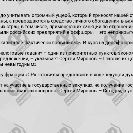
надо учитывать огромный ущерб, который приносят нашей 
траны, а превращаются в средство личного обогащения, в
гих стран, в том числе, применяющих санкции по отношени
были российских предприятий в оффшоры – это неприкрыт
ей капиталов фактически провалилась. И курс на деоффшо
«налоговые гавани» – один из приоритетных пунктов эк
 предложений, – указывает Сергей Миронов. – Главная их ц
бы невыгодным».
 фракция «СР» готовится представить в ходе текущей дум
а участие в государственных закупках, на получение гос
онсировал законопроект Сергей Миронов. – Сегодня, в ус