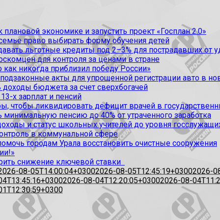
 плановой экономике и запустить проект «Госплан 2.0»
 семье право выбирать форму обучения детей
вать льготные кредиты под 2–3% для пострадавших от уда
оскомцен для контроля за ценами в стране
 как никогда приблизил победу России»
 подзаконные акты для упрощенной регистрации авто в но
 доходы бюджета за счет сверхбогачей
13-х зарплат и пенсий
, чтобы ликвидировать дефицит врачей в государственн
ь минимальную пенсию до 40% от утраченного заработка
доходы и статус школьных учителей до уровня госслужащи
контроль в коммунальной сфере
омочь городам Урала восстановить очистные сооружения
ии!»
рить снижение ключевой ставки
2026-08-05T14:00:04+0300
2026-08-05T12:45:19+0300
2026-0
04T13:45:16+0300
2026-08-04T12:20:05+0300
2026-08-04T11:
01T12:30:59+0300