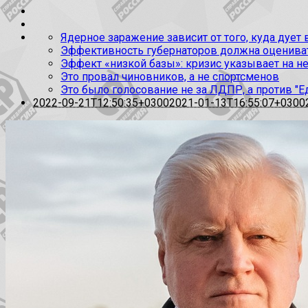
Ядерное заражение зависит от того, куда дует
Эффективность губернаторов должна оценивать
Эффект «низкой базы»: кризис указывает на н
Это провал чиновников, а не спортсменов
Это было голосование не за ЛДПР, а против "Е
2022-09-21T12:50:35+0300
2021-01-13T16:55:07+0300