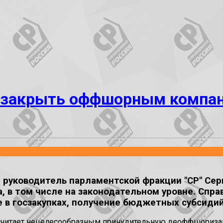
т закрыть оффшорным компан
уководитель парламентской фракции "СР" Серг
 в том числе на законодательном уровне. Спр
 в госзакупках, получение бюджетных субсидий
 считает нецелесообразным принудительную деоффшориза