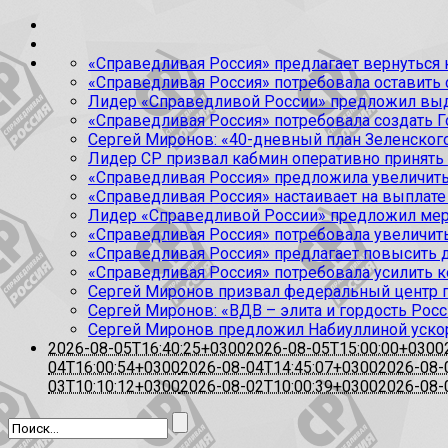
«Справедливая Россия» предлагает вернуться к
«Справедливая Россия» потребовала оставить
Лидер «Справедливой России» предложил выда
«Справедливая Россия» потребовала создать Г
Сергей Миронов: «40-дневный план Зеленского
Лидер СР призвал кабмин оперативно принять
«Справедливая Россия» предложила увеличить
«Справедливая Россия» настаивает на выплате 
Лидер «Справедливой России» предложил меры
«Справедливая Россия» потребовала увеличит
«Справедливая Россия» предлагает повысить 
«Справедливая Россия» потребовала усилить 
Сергей Миронов призвал федеральный центр п
Сергей Миронов: «ВДВ – элита и гордость Росс
Сергей Миронов предложил Набиуллиной уско
2026-08-05T16:40:25+0300
2026-08-05T15:00:00+0300
04T16:00:54+0300
2026-08-04T14:45:07+0300
2026-08-
03T10:10:12+0300
2026-08-02T10:00:39+0300
2026-08-